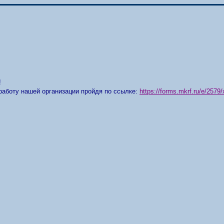
!
работу нашей организации пройдя по ссылке:
https://forms.mkrf.ru/e/25