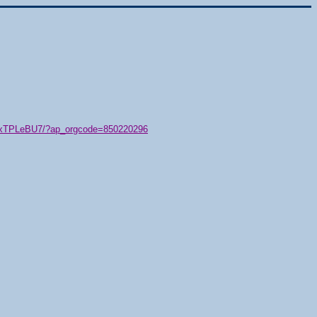
79/xTPLeBU7/?ap_orgcode=850220296