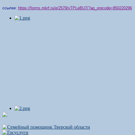
ссылке:
https://forms.mkrf.ru/e/2579/xTPLeBU7/?ap_orgcode=850220296