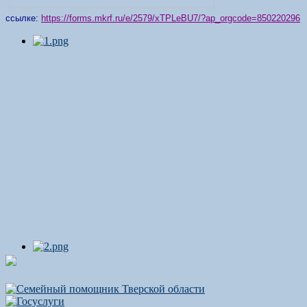
ссылке:
https://forms.mkrf.ru/e/2579/xTPLeBU7/?ap_orgcode=850220296