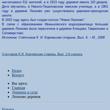
насчитывало 511 жителей, а в 1913 году деревня имела 110 дворов.
Дети обучались в
Николо
-Тешиловском земском училище, а в 1901
году в деревне Леоново уже существовала церковно-приходская
школа.
В 1932 году здесь был создан колхоз "Новое Леоново".
В связи с образованием Иваньковского водохранилища большая
деревня Леоново была переселена в деревни Клещево, Гаврилково и
Селиверстово.
Источник: Счётчиков К. И. Корчевская старина. Вып. 6. – М., 2008
Счетчиков К.И. Корчевская старина. Вып
. 1-9
скачать
Назад
Вперед
Вы здесь:
Главная
Деревни и села
Леонове деревня
Наверх