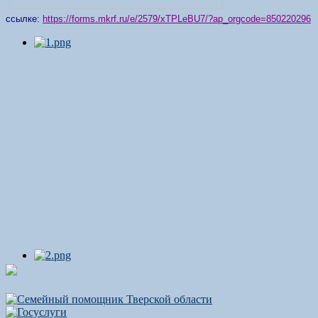
ссылке:
https://forms.mkrf.ru/e/2579/xTPLeBU7/?ap_orgcode=850220296