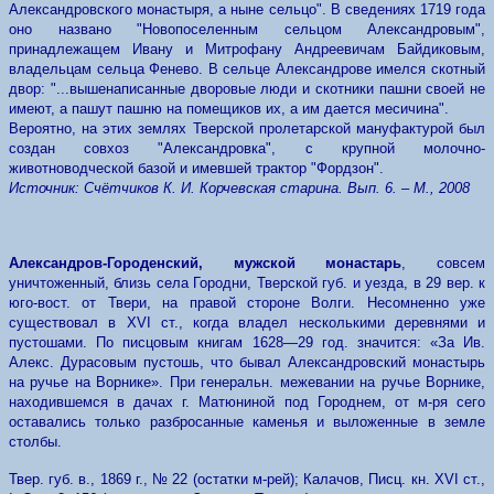
Александровского монастыря, а ныне сельцо". В сведениях 1719 года
оно названо "Новопоселенным сельцом Александровым",
принадлежащем Ивану и Митрофану Андреевичам Байдиковым,
владельцам сельца Фенево. В сельце Александрове имелся скотный
двор: "...вышенаписанные дворовые люди и скотники пашни своей не
имеют, а пашут пашню на помещиков их, а им дается месичина".
Вероятно, на этих землях Тверской пролетарской мануфактурой был
создан совхоз "Александровка", с крупной молочно-
животноводческой базой и имевшей трактор "Фордзон".
Источник: Счётчиков К. И. Корчевская старина. Вып. 6. – М., 2008
Александров-Городенский, мужской
монастарь
, совсем
уничтоженный, близь села Городни, Тверской губ. и уезда, в 29 вер. к
юго-вост. от Твери, на правой стороне Волги. Несомненно уже
существовал в ХVІ ст., когда владел несколькими деревнями и
пустошами. По писцовым книгам 1628—29 год. значится: «За Ив.
Алекс. Дурасовым пустошь, что бывал Александровский монастырь
на ручье на Ворнике». При генеральн. межевании на ручье Ворнике,
находившемся в дачах г. Матюниной под Городнем, от м-ря сего
оставались только разбросанные каменья и выложенные в земле
столбы.
Твер. губ. в., 1869 г., № 22 (остатки м-рей); Калачов, Писц. кн. XVI ст.,