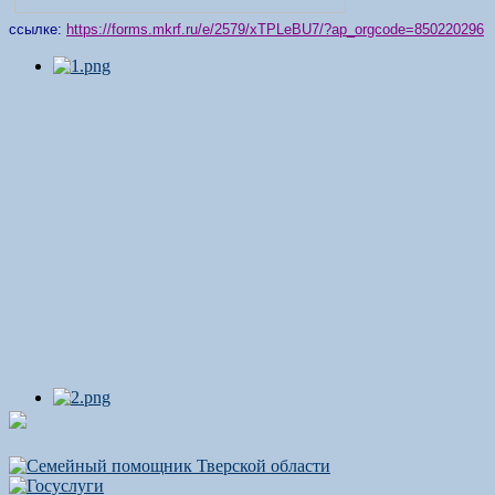
ссылке:
https://forms.mkrf.ru/e/2579/xTPLeBU7/?ap_orgcode=850220296