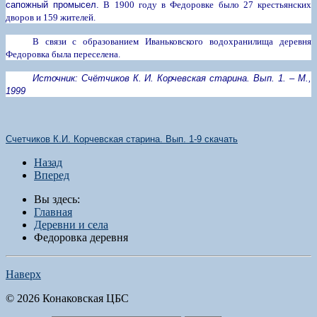
сапожный промысел.
В 1900 году в Федоровке было 27 крестьянских
дворов и 159 жителей.
В связи с образованием Иваньковского водохранилища деревня
Федоровка была переселена.
Источник: Счётчиков К. И. Корчевская старина. Вып. 1. – М.,
1999
Счетчиков К.И. Корчевская старина. Вып. 1-9 скачать
Назад
Вперед
Вы здесь:
Главная
Деревни и села
Федоровка деревня
Наверх
© 2026 Конаковская ЦБС