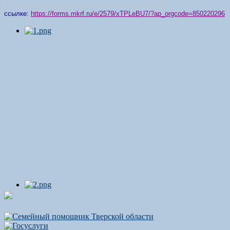
ссылке:
https://forms.mkrf.ru/e/2579/xTPLeBU7/?ap_orgcode=850220296