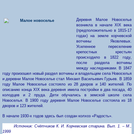
Деревня Малое Новоселье
возникла в начале
XIX
века
(предположительно в 1815-17
годах) на земле корчевской
вотчины Яковлевых.
Усиленное переселение
крепостных крестьян
происходило в 1822 году,
после раздела вотчины
между наследниками. В 1847
году произошел новый раздел вотчины и владельцем села Новоселья
и деревни Малое Новоселье стал Михаил Васильевич Гурьев. В 1859
году Малое Новоселье состояло из 28 дворов и 140 жителей. По
описанию конца
XIX
века деревня имела постройки в два посада, 40
колодцев и 2 пруда. Дети обучались в земской школе села
Новоселья. В 1900 году деревня Малое Новоселье состояла из 18
дворов и 123 жителей.
В начале 1930-х годов здесь был создан колхоз «Радость».
Источник: Счётчиков К. И. Корчевская старина. Вып. 1. – М.,
1999