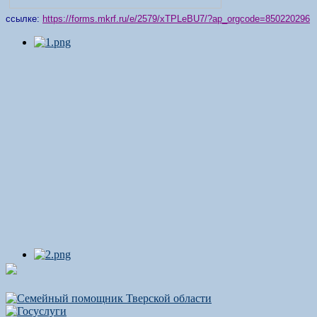
ссылке:
https://forms.mkrf.ru/e/2579/xTPLeBU7/?ap_orgcode=850220296