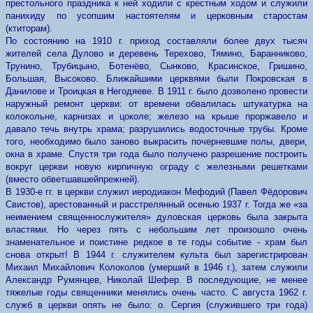
престольного праздника к ней ходили с крестным ходом и служили
панихиду по усопшим настоятелям и церковным старостам
(ктиторам).
По состоянию на 1910 г. приход составляли более двух тысяч
жителей села Дулово и деревень Терехово, Тямино, Баранниково,
Трунино, Трубицыно, Ботенёво, Сынково, Красинское, Гришино,
Большая, Высоково. Ближайшими церквями были Покровская в
Данилове и Троицкая в Негодяеве. В 1911 г. было дозволено провести
наружный ремонт церкви: от времени обвалилась штукатурка на
колокольне, карнизах и цоколе; железо на крыше проржавело и
давало течь внутрь храма; разрушились водосточные трубы. Кроме
того, необходимо было заново выкрасить почерневшие полы, двери,
окна в храме. Спустя три года было получено разрешение построить
вокруг церкви новую кирпичную ограду с железными решетками
(вместо обветшавшейпрежней).
В 1930-е гг. в церкви служил иеродиакон Мефодий (Павел Фёдорович
Свистов), арестованный и расстрелянный осенью 1937 г. Тогда же «за
неимением священнослужителя» дуловская церковь была закрыта
властями. Но через пять с небольшим лет произошло очень
знаменательное и поистине редкое в те годы событие - храм был
снова открыт! В 1944 г. служителем культа был зарегистрирован
Михаил Михайлович Колоколов (умерший в 1946 г.), затем служили
Александр Румянцев, Николай Шефер. В последующие, не менее
тяжелые годы священники менялись очень часто. С августа 1962 г.
служб в церкви опять не было: о. Сергия (служившего три года)