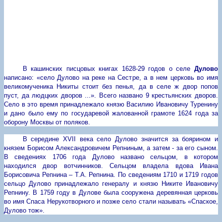
В кашинских писцовых книгах 1628-29 годов о селе
Дулово
написано: «село Дулово на реке на Сестре, а в нем церковь во имя
великомученика Никиты стоит без пенья, да в селе ж двор попов
пуст, да людцких дворов ...». Всего названо 9 крестьянских дворов.
Село в это время принадлежало князю Василию Ивановичу Туренину
и дано было ему по государевой жалованной грамоте 1624 года за
оборону Москвы от поляков.
В середине
XVII
века село Дулово значится за боярином и
князем Борисом Александровичем Репниным, а затем - за его сыном.
В сведениях 1706 года Дулово названо сельцом, в котором
находился двор вотчинников. Сельцом владела вдова Ивана
Борисовича Репнина – Т.А. Репнина. По сведениям 1710 и 1719 годов
сельцо Дулово принадлежало генералу и князю Никите Ивановичу
Репнину.
В 1759 году в Дулове была сооружена деревянная церковь
во имя Спаса Нерукотворного и позже село стали называть «Спаское,
Дулово тож».