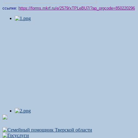
ссылке:
https://forms.mkrf.ru/e/2579/xTPLeBU7/?ap_orgcode=850220296