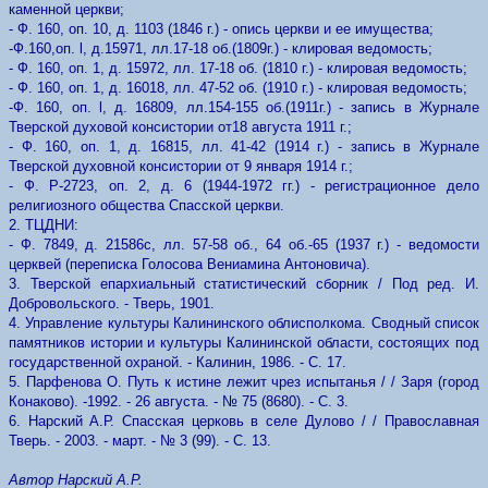
каменной церкви;
- Ф. 160, оп. 10, д. 1103 (1846 г.) - опись церкви и ее имущества;
-Ф.160,оп. l, д.15971, лл.17-18 об.(1809г.) - клировая ведомость;
- Ф. 160, оп. 1, д. 15972, лл. 17-18 об. (1810 г.) - клировая ведомость;
- Ф. 160, оп. 1, д. 16018, лл. 47-52 об. (1910 г.) - клировая ведомость;
-Ф. 160, оп. l, д. 16809, лл.154-155 об.(1911г.) - запись в Журнале
Тверской духовой консистории от18 августа 1911 г.;
- Ф. 160, оп. 1, д. 16815, лл. 41-42 (1914 г.) - запись в Журнале
Тверской духовной консистории от 9 января 1914 г.;
- Ф. Р-2723, оп. 2, д. 6 (1944-1972 гг.) - регистрационное дело
религиозного общества Спасской церкви.
2. ТЦДНИ:
- Ф. 7849, д. 21586с, лл. 57-58 об., 64 об.-65 (1937 г.) - ведомости
церквей (переписка Голосова Вениамина Антоновича).
3. Тверской епархиальный статистический сборник / Под ред. И.
Добровольского. - Тверь, 1901.
4. Управление культуры Калининского облисполкома. Сводный список
памятников истории и культуры Калининской области, состоящих под
государственной охраной. - Калинин, 1986. - С. 17.
5. Парфенова О. Путь к истине лежит чрез испытанья / / Заря (город
Конаково). -1992. - 26 августа. - № 75 (8680). - С. 3.
6. Нарский А.Р. Спасская церковь в селе Дулово / / Православная
Тверь. - 2003. - март. - № 3 (99). - С. 13.
Автор Нарский А.Р.