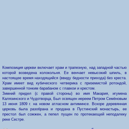
Композиция церкви включает храм и трапезную, над западной частью
которой возведена колокольня. Ее венчает невысокий шпиль, в
настоящее время находящийся (ввиду бедности прихода) без креста.
Храм имеет вид кубического четверика с приземистой ротондой,
завершенной тонким барабаном с главкои и крестом.
Зимний придел (с правой стороны) во имя Макария, игумена
Калязинского и Чудотворца, Был освящен иереем Петром Семёновым
13 июня 1809 г. на новом атласном антиминсе. Вскоре деревянная
церковь была разобрана и продана в Пустинский монастырь, ее
престол был сожжен, а пепел пущен по протекающей неподалеку
реке Сестре.