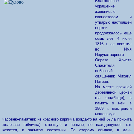
Благолепное
украшение
живописью,
иконостасом и
утварью настоящей
церкви
продолжалось еще
семь лет: 4 июня
1816 г. ее освятил
во Имя
Нерукотворного
Образа Христа
Спасителя
соборный
священник Михаил
Петров.
На месте прежней
деревянной церкви
(на кладбище), в
память о ней, в
1909 г. выстроили
маленькую
часовню-памятник из красного кирпича (когда-то на ней была прибита
железная табличка), стоящую и поныне, но находящуюся, как
кажется, в забытом состоянии. По старому обычаю, в день