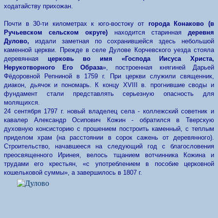
ходатайству прихожан.
Почти в 30-ти километрах к юго-востоку от
города Конаково (в
Ручьевском сельском округе)
находится старинная
деревня
Дулово,
издали заметная по сохранившейся здесь небольшой
каменной церкви. Прежде в селе Дуловe Корчевского уезда стояла
деревянная
церковь во имя
«Господа Иисуса Христа,
Нерукотворного Его Образа
», построенная княгиней Дарьей
Фёдоровной Репниной в 1759 г. При церкви служили священник,
диакон, дьячок и пономарь. К концу ХVIII в. прогнившие своды и
фундамент стали представлять серьезную опасность для
молящихся.
24 сентября 1797 г. новый владелец села - коллежский советник и
кавалер Александр Осипович Кожин - обратился в Тверскую
духовную консисторию с прошением построить каменный, с теплым
приделом храм (на расстоянии в сорок сажень от деревянного).
Строительство, начавшееся на следующий год с благословения
преосвященного Иринея, велось тщанием вотчинника Кожина и
трудами его крестьян, «с употреблением в пособие церковной
кошельковой суммы», а завершилось в 1807 г.