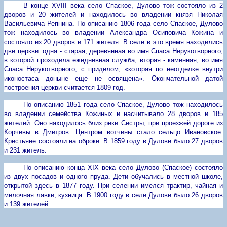
В конце
XVIII
века село Спаское, Дулово тож состояло из 2
дворов и 20 жителей и находилось во владении князя Николая
Васильевича Репнина.
По описанию 1806 года село Спаское, Дулово
тож находилось во владении Александра Осиповича Кожина и
состояло из 20 дворов и 171 жителя. В селе в это время находились
две церкви: одна - старая, деревянная во имя Спаса Нерукотворного,
в которой проходила ежедневная служба, вторая - каменная, во имя
Спаса Нерукотворного, с приделом, «которая по неотделке внутри
иконостаса доныне еще не освящена». Окончательной датой
построения церкви считается 1809 год.
По описанию 1851 года село Спаское, Дулово тож находилось
во владении семейства Кожиных и насчитывало 28 дворов и 185
жителей. Оно находилось близ реки Сестры, при проезжей дороге из
Корчевы в Дмитров. Центром вотчины стало сельцо Ивановское.
Крестьяне состояли на оброке. В 1859 году в Дулове было 27 дворов
и 231 житель.
По описанию конца
XIX
века село Дулово (Спаское) состояло
из двух посадов и одного пруда. Дети обучались в местной школе,
открытой здесь в 1877 году. При селении имелся трактир, чайная и
мелочная лавки, кузница.
В 1900 году в селе Дулове было 26 дворов
и 139 жителей.