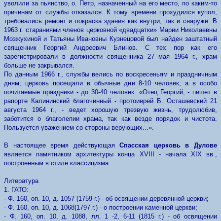
уволили за пьянство, о. Петр, назначенный на его место, по каким-то
причинам от службы отказался. К тому времени прохудился купол,
требовались ремонт и покраска здания как внутри, так и снаружи. В
1963 г. стараниями членов церковной «двадцатки» Марии Николаевны
Мозжухиной и Татьяны Ивановны Кузнецовой был найден заштатный
священник Георгий Андреевич Блинов. С тех пор как его
зарегистрировали в должности священника 27 мая 1964 г., храм
больше не закрывался.
По данным 1966 г., службы велись по воскресеньям и праздничным
дням; церковь посещали в обычные дни 8-10 человек, а в особо
почитаемые праздники - до 30-40 человек. «Отец Георгий, - пишет в
рапорте Калининский благочинный - протоиерей Б. Осташевский 21
августа 1964 г., - ведет хорошую трезвую жизнь, трудолюбив,
заботится о благолепии храма, так как везде порядок и чистота.
Пользуется уважением со стороны верующих...».
В настоящее время действующая
Спасская церковь в Дулове
является памятником архитектуры конца ХVIII - начала XIХ вв.,
построенным в стиле классицизма.
Литература
1. ГАТО:
- Ф. 160, оп. 10, д. 1057 (1759 г.) - об освящении деревянной церкви;
- Ф. 160, оп. 10, д. 1068(1797 г.) - о построении каменной церкви;
- Ф. 160, оп. 10, д. 1088, лл. 1 -2, 6-11 (1815 г.) - об освящении