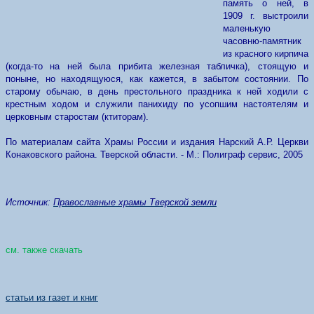
память о ней, в
1909 г. выстроили
маленькую
часовню-памятник
из красного кирпича
(когда-то на ней была прибита железная табличка), стоящую и
поныне, но находящуюся, как кажется, в забытом состоянии. По
старому обычаю, в день престольного праздника к ней ходили с
крестным ходом и служили панихиду по усопшим настоятелям и
церковным старостам (ктиторам).
По материалам сайта Храмы России и издания Нарский А.Р. Церкви
Конаковского района. Тверской области. - М.: Полиграф сервис, 2005
Источник:
Православные храмы Тверской земли
см. также скачать
статьи из газет и книг