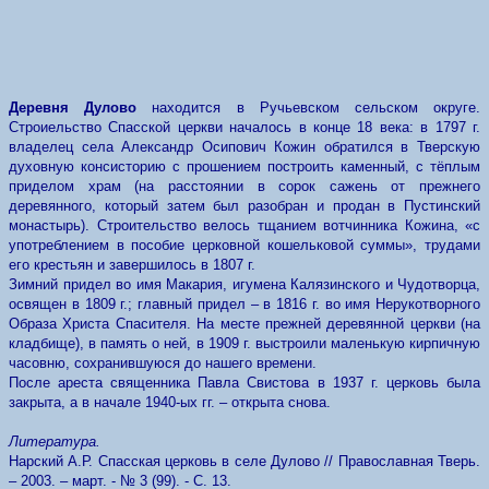
Деревня Дулово
находится в Ручьевском сельском округе.
Строиельство Спасской церкви началось в конце 18 века: в 1797 г.
владелец села Александр Осипович Кожин обратился в Тверскую
духовную консисторию с прошением построить каменный, с тёплым
приделом храм (на расстоянии в сорок сажень от прежнего
деревянного, который затем был разобран и продан в Пустинский
монастырь). Строительство велось тщанием вотчинника Кожина, «с
употреблением в пособие церковной кошельковой суммы», трудами
его крестьян и завершилось в 1807 г.
Зимний придел во имя Макария, игумена Калязинского и Чудотворца,
освящен в 1809 г.; главный придел – в 1816 г. во имя Нерукотворного
Образа Христа Спасителя. На месте прежней деревянной церкви (на
кладбище), в память о ней, в 1909 г. выстроили маленькую кирпичную
часовню, сохранившуюся до нашего времени.
После ареста священника Павла Свистова в 1937 г. церковь была
закрыта, а в начале 1940-ых гг. – открыта снова.
Литература.
Нарский А.Р. Спасская церковь в селе Дулово // Православная Тверь.
– 2003. – март. - № 3 (99). - С. 13.