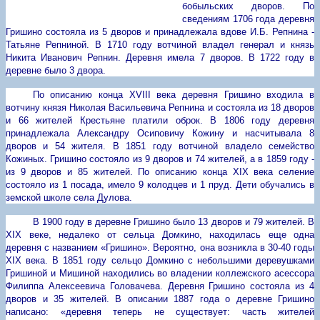
бобыльских дворов. По
сведениям 1706 года деревня
Гришино состояла из 5 дворов и принадлежала вдове И.Б. Репнина -
Татьяне Репниной. В 1710 году вотчиной владел генерал и князь
Никита Иванович Репнин. Деревня имела 7 дворов. В 1722 году в
деревне было 3 двора.
По описанию конца
XVIII
века деревня Гришино входила в
вотчину князя Николая Васильевича Репнина и состояла из 18 дворов
и 66 жителей Крестьяне платили оброк. В 1806 году деревня
принадлежала Александру Осиповичу Кожину и насчитывала 8
дворов и 54 жителя. В 1851 году вотчиной владело семейство
Кожиных. Гришино состояло из 9 дворов и 74 жителей, а в 1859 году -
из 9 дворов и 85 жителей. По описанию конца
XIX
века селение
состояло из 1 посада, имело 9 колодцев и 1 пруд. Дети обучались в
земской школе села Дулова.
В 1900 году в деревне Гришино было 13 дворов и 79 жителей. В
XIX
веке, недалеко от сельца Домкино, находилась еще одна
деревня с названием «Гришино». Вероятно, она возникла в 30-40 годы
XIX
века. В 1851 году сельцо Домкино с небольшими деревушками
Гришиной и Мишиной находились во владении коллежского асессора
Филиппа Алексеевича Головачева. Деревня Гришино состояла из 4
дворов и 35 жителей. В описании 1887 года о деревне Гришино
написано: «деревня теперь не существует: часть жителей