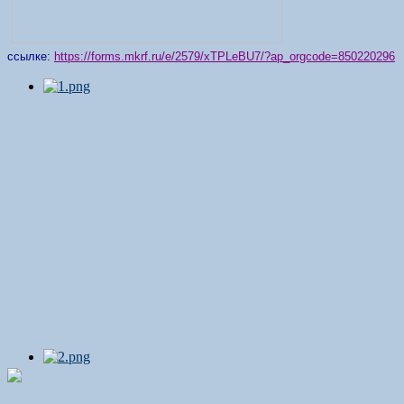
ссылке:
https://forms.mkrf.ru/e/2579/xTPLeBU7/?ap_orgcode=850220296