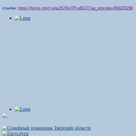
ссылке:
https://forms.mkrf.ru/e/2579/xTPLeBU7/?ap_orgcode=850220296