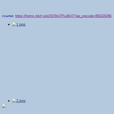
ссылке:
https://forms.mkrf.ru/e/2579/xTPLeBU7/?ap_orgcode=850220296