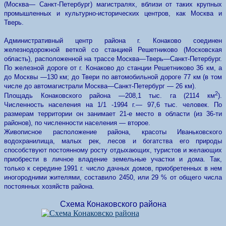
(Москва— Санкт-Петербург) магистралях, вблизи от таких крупных
промышленных и культурно-исторических центров, как Москва и
Тверь.
Административный центр района г. Конаково соединен
железнодорожной веткой со станцией Решетниково (Московская
область), расположенной на трассе Москва—Тверь—Санкт-Петербург.
По железной дороге от г. Конаково до станции Решетниково 36 км, а
до Москвы —130 км; до Твери по автомобильной дороге 77 км (в том
числе до автомагистрали Москва—Санкт-Петербург — 26 км).
2
Площадь Конаковского района —208,1 тыс. га (2114 км
).
Численность населения на 1/1 -1994 г.— 97,6 тыс. человек. По
размерам территории он занимает 21-е место в области (из 36-ти
районов), по численности населения — второе.
Живописное расположение района, красоты Иваньковского
водохранилища, малых рек, лесов и богатства его природы
способствуют постоянному росту отдыхающих, туристов и желающих
приобрести в личное владение земельные участки и дома. Так,
только к середине 1991 г. число дачных домов, приобретенных в нем
иногородними жителями, составило 2450, или 29 % от общего числа
постоянных хозяйств района.
Схема Конаковского района