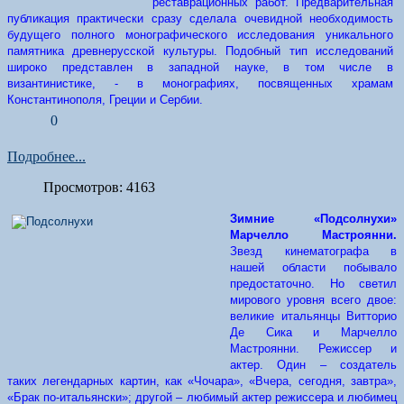
реставрационных работ. Предварительная
публикация практически сразу сделала очевидной необходимость
будущего полного монографического исследования уникального
памятника древнерусской культуры. Подобный тип исследований
широко представлен в западной науке, в том числе в
византинистике, - в монографиях, посвященных храмам
Константинополя, Греции и Сербии.
0
Подробнее...
Просмотров: 4163
Зимние «Подсолнухи»
Марчелло Мастроянни.
Звезд кинематографа в
нашей области побывало
предостаточно. Но светил
мирового уровня всего двое:
великие итальянцы Витторио
Де Сика и Марчелло
Мастроянни. Режиссер и
актер. Один – создатель
таких легендарных картин, как «Чочара», «Вчера, сегодня, завтра»,
«Брак по-итальянски»; другой – любимый актер режиссера и любимец