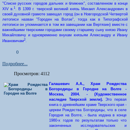
"Списке русских городов дальних и ближних", составленном в конце
1
XIV в.
. В 1399 г. тверской великий князь Михаил Александрович в
своей духовной грамоте завещал город (он в Новгородской Четвертой
летописи назван "Городен на Волзе", тогда как в Типографской
летописи он упоминается в том же завещании как Вертязин) вместе с
важнейшими тверскими городами своему старшему сыну князю Ивану
Михайловичу и одновременно внукам князьям Александру и Ивану
2
Ивановичам
.
0
Подробнее...
Просмотров: 4112
Галашевич А.А., Храм Рождества
Богородицы в Городне на Волге -
Москва, 2004. - (Художественное
наследие Тверской земли).
Это первая
книга о древнейшем храме Тверского края -
церкви Рождества Богородицы, что в селе
Городня на Волге, - была издана в конце
1980-х годов по результатам только что
законченных исследовательских и