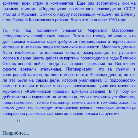
зрителей всех стран и континентов. Еще раз встретились они на
съемках фильма «Подсолнухи» совместного производства СССР,
Италии и Франции. Зимнюю натуру постановщик «нашел» на Волге у
села Городня Конаковского района. Было это в январе 1969 года.
То, что под Калинином снимается Марчелло Мастроянни,
передавалось сарафанным радио. Потом по городу объявили, что
для съемки массовых сцен требуются темноволосые и черноглазые
молодые и не очень люди итальянской внешности. Массовка должна
была изображать итальянских солдат, замерзающих от русского
мороза в сарае (часть действия картины происходило в годы Великой
Отечественной войны, когда на стороне Германии на Восточном
фронте воевали итальянцы). Поговаривали, что за съемки в
иностранной картине, да еще в мороз платят бешеные деньги, но так
ли это было на самом деле, история умалчивает. О подробностях
зимнего стояния в сарае много раз рассказывал участник массовки
журналист «Калининской правды» Дмитрий Званцев. В ту пору он
действительно смахивал на итальянца, если следовать устойчивому
представлению, что все итальянцы темноглазые и темноволосые. На
самом деле так выглядят итальянские южане, северные итальянцы
совершенно разномастные, многие внешне похожи на русских.
0
Подробнее...