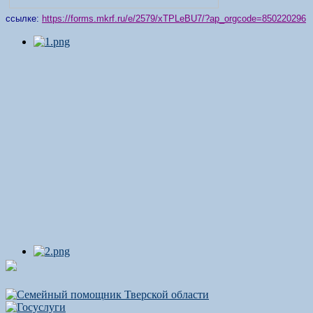
ссылке:
https://forms.mkrf.ru/e/2579/xTPLeBU7/?ap_orgcode=850220296