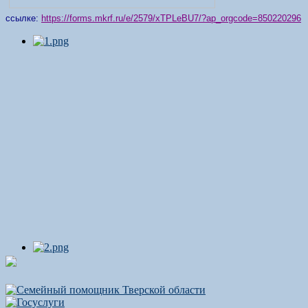
ссылке:
https://forms.mkrf.ru/e/2579/xTPLeBU7/?ap_orgcode=850220296