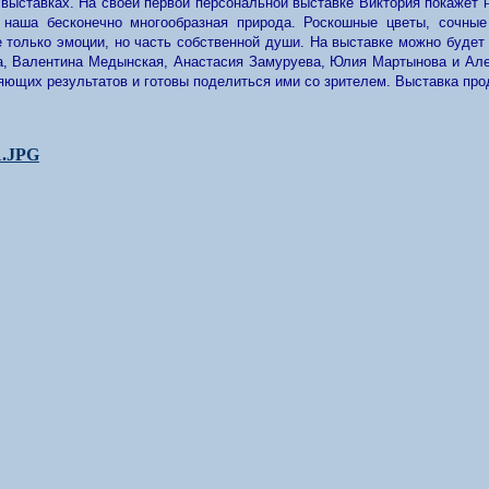
 выставках. На своей первой персональной выставке Виктория покажет н
 наша бесконечно многообразная природа. Роскошные цветы, сочные
е только эмоции, но часть собственной души. На выставке можно будет
 Валентина Медынская, Анастасия Замуруева, Юлия Мартынова и Алекс
яющих результатов и готовы поделиться ими со зрителем. Выставка про