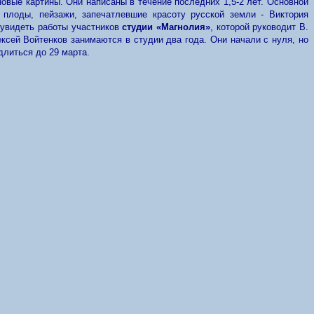
овые картины. Они написаны в течение последних 1,5-2 лет. Основной
 плоды, пейзажи, запечатлевшие красоту русской земли - Виктория
 увидеть работы участников
студии «Магнолия»
, которой руководит В.
ей Войтенков занимаются в студии два года. Они начали с нуля, но
длиться до 29 марта.