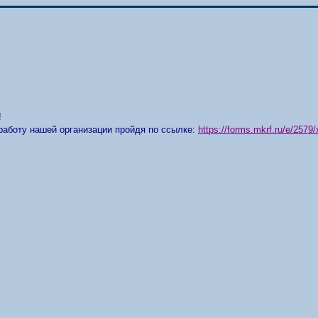
!
работу нашей организации пройдя по ссылке:
https://forms.mkrf.ru/e/25