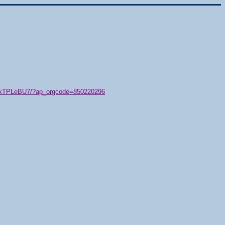
79/xTPLeBU7/?ap_orgcode=850220296