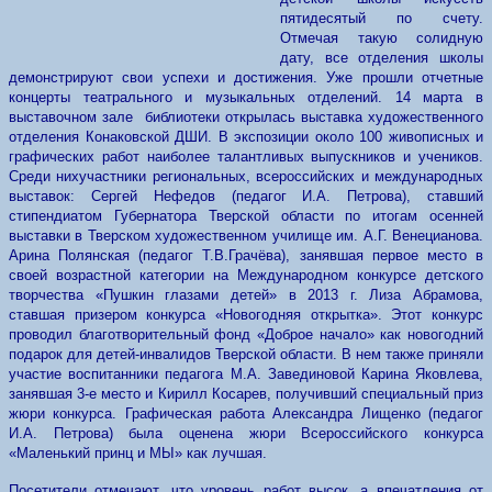
пятидесятый по счету.
Отмечая такую солидную
дату, все отделения школы
демонстрируют свои успехи и достижения. Уже прошли отчетные
концерты театрального и музыкальных отделений. 14 марта в
выставочном зале библиотеки открылась выставка художественного
отделения Конаковской ДШИ. В экспозиции около 100 живописных и
графических работ наиболее талантливых выпускников и учеников.
Среди нихучастники региональных, всероссийских и международных
выставок: Сергей Нефедов (педагог И.А. Петрова), ставший
стипендиатом Губернатора Тверской области по итогам осенней
выставки в Тверском художественном училище им. А.Г. Венецианова.
Арина Полянская (педагог Т.В.Грачёва), занявшая первое место в
своей возрастной категории на Международном конкурсе детского
творчества «Пушкин глазами детей» в 2013 г. Лиза Абрамова,
ставшая призером конкурса «Новогодняя открытка». Этот конкурс
проводил благотворительный фонд «Доброе начало» как новогодний
подарок для детей-инвалидов Тверской области. В нем также приняли
участие воспитанники педагога М.А. Завединовой Карина Яковлева,
занявшая 3-е место и Кирилл Косарев, получивший специальный приз
жюри конкурса. Графическая работа Александра Лищенко (педагог
И.А. Петрова) была оценена жюри Всероссийского конкурса
«Маленький принц и МЫ» как лучшая.
Посетители отмечают, что уровень работ высок, а впечатления от