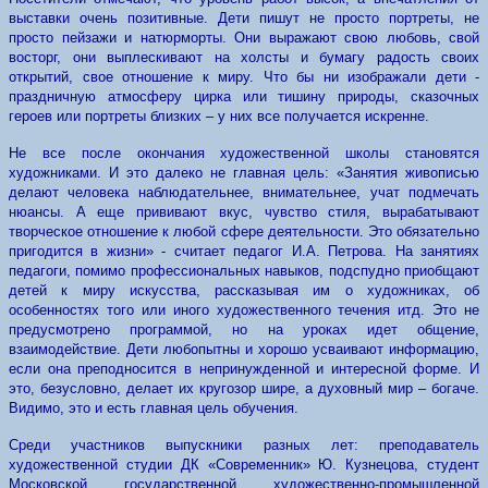
выставки очень позитивные. Дети пишут не просто портреты, не
просто пейзажи и натюрморты. Они выражают свою любовь, свой
восторг, они выплескивают на холсты и бумагу радость своих
открытий, свое отношение к миру. Что бы ни изображали дети -
праздничную атмосферу цирка или тишину природы, сказочных
героев или портреты близких – у них все получается искренне.
Не все после окончания художественной школы становятся
художниками. И это далеко не главная цель: «Занятия живописью
делают человека наблюдательнее, внимательнее, учат подмечать
нюансы. А еще прививают вкус, чувство стиля, вырабатывают
творческое отношение к любой сфере деятельности. Это обязательно
пригодится в жизни» - считает педагог И.А. Петрова. На занятиях
педагоги, помимо профессиональных навыков, подспудно приобщают
детей к миру искусства, рассказывая им о художниках, об
особенностях того или иного художественного течения итд. Это не
предусмотрено программой, но на уроках идет общение,
взаимодействие. Дети любопытны и хорошо усваивают информацию,
если она преподносится в непринужденной и интересной форме. И
это, безусловно, делает их кругозор шире, а духовный мир – богаче.
Видимо, это и есть главная цель обучения.
Среди участников выпускники разных лет: преподаватель
художественной студии ДК «Современник» Ю. Кузнецова, студент
Московской государственной художественно-промышленной