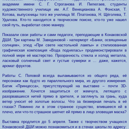
академии имени С. Г. Строганова И. Пилюгаев, студенты
художественного училище им. А.Г. Венецианова А. Фонская, Т.
Котова, выпускницы того же училища М. Платонова, Н. Щёголева, Т.
Удалова. Кто-то находится в творческом поиске, кто-то уже нашел
свой путь, выработал свою манеру.
Показали свои работы и сами педагоги, преподающие в Конаковской
ДШИ. Три картины М. Завединовой - натюрморт «Банки, освященные
солнцем», этюд «При свете настольной лампы» и стилизованная
графическая композиция «Вода поднялась» продемонстрировали в
полной мере её мастерство. Прозрачность стекла и холод металла,
ласковый солнечный свет и густые сумерки и … даже, кажется,
аромат фруктов.
Работы С. Поповой всегда выламываются из общего ряда, её
персонажи как будто из параллельного мира, из другого измерения.
Батик «Принцесса», присутствующий на выставке – почти 3
D
-
изображение. Хочется защититься от жемчуга, летящего с
разорвавшихся нитей прямо в зрителя, и заглянуть за грань, куда
ветер уносит её золотые волосы. Что за безмерная печаль в её
глазах? Повинно ли в этом странное существо, впившееся ей в
плечо, или что-то страшное шепчет ей прямо в лицо зловещая маска?
Выставка продлится до 5 апреля. Также с творчеством учащихся
Конаковской ДШИ можно познакомиться и в стенах школы по адресу: