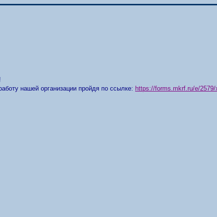
!
работу нашей организации пройдя по ссылке:
https://forms.mkrf.ru/e/25