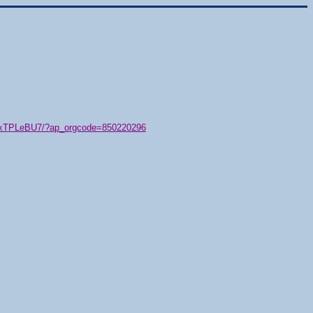
79/xTPLeBU7/?ap_orgcode=850220296