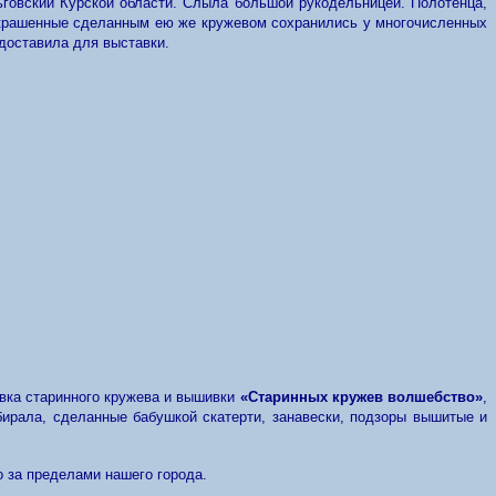
ьговский Курской области. Слыла большой рукодельницей. Полотенца,
 украшенные сделанным ею же кружевом сохранились у многочисленных
доставила для выставки.
авка старинного кружева и вышивки
«Старинных кружев волшебство»
,
бирала, сделанные бабушкой скатерти, занавески, подзоры вышитые и
о за пределами нашего города.