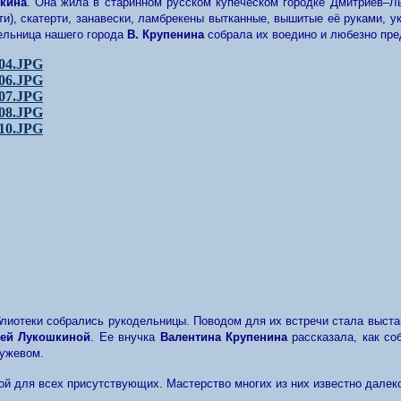
кина
. Она жила в старинном русском купеческом городке Дмитриев–Л
ти), скатерти, занавески, ламбрекены вытканные, вышитые её руками,
ельница нашего города
В. Крупенина
собрала их воедино и любезно пре
иблиотеки собрались рукодельницы. Поводом для их встречи стала выст
ей Лукошкиной
. Ее внучка
Валентина Крупенина
рассказала, как со
ужевом.
кой для всех присутствующих. Мастерство многих из них известно далек