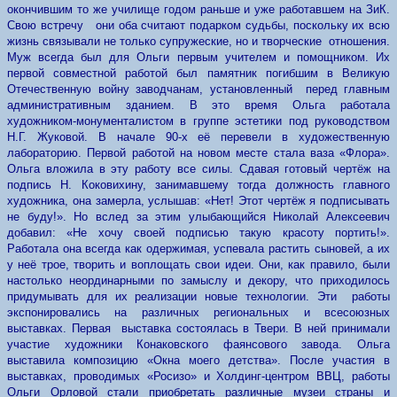
окончившим то же училище годом раньше и уже работавшем на ЗиК.
Свою встречу они оба считают подарком судьбы, поскольку их всю
жизнь связывали не только супружеские, но и творческие отношения.
Муж всегда был для Ольги первым учителем и помощником. Их
первой совместной работой был памятник погибшим в Великую
Отечественную войну заводчанам, установленный перед главным
административным зданием. В это время Ольга работала
художником-монументалистом в группе эстетики под руководством
Н.Г. Жуковой. В начале 90-х её перевели в художественную
лабораторию. Первой работой на новом месте стала ваза «Флора».
Ольга вложила в эту работу все силы. Сдавая готовый чертёж на
подпись Н. Коковихину, занимавшему тогда должность главного
художника, она замерла, услышав: «Нет! Этот чертёж я подписывать
не буду!». Но вслед за этим улыбающийся Николай Алексеевич
добавил: «Не хочу своей подписью такую красоту портить!».
Работала она всегда как одержимая, успевала растить сыновей, а их
у неё трое, творить и воплощать свои идеи. Они, как правило, были
настолько неординарными по замыслу и декору, что приходилось
придумывать для их реализации новые технологии. Эти работы
экспонировались на различных региональных и всесоюзных
выставках. Первая выставка состоялась в Твери. В ней принимали
участие художники Конаковского фаянсового завода. Ольга
выставила композицию «Окна моего детства». После участия в
выставках, проводимых «Росизо» и Холдинг-центром ВВЦ, работы
Ольги Орловой стали приобретать различные музеи страны и