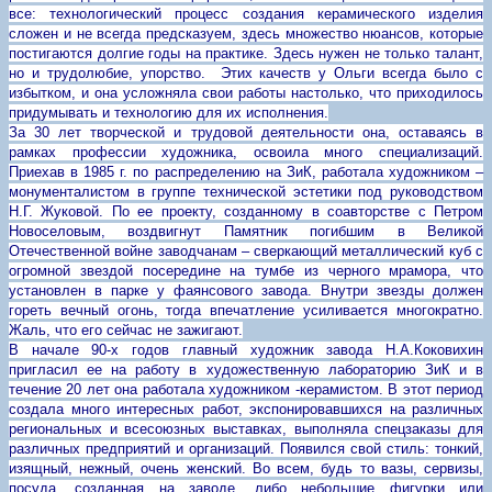
все: технологический процесс создания керамического изделия
сложен и не всегда предсказуем, здесь множество нюансов, которые
постигаются долгие годы на практике. Здесь нужен не только талант,
но и трудолюбие, упорство. Этих качеств у Ольги всегда было с
избытком, и она усложняла свои работы настолько, что приходилось
придумывать и технологию для их исполнения.
За 30 лет творческой и трудовой деятельности она, оставаясь в
рамках профессии художника, освоила много специализаций.
Приехав в 1985 г. по распределению на ЗиК, работала художником –
монументалистом в группе технической эстетики под руководством
Н.Г. Жуковой. По ее проекту, созданному в соавторстве с Петром
Новоселовым, воздвигнут Памятник погибшим в Великой
Отечественной войне заводчанам – сверкающий металлический куб с
огромной звездой посередине на тумбе из черного мрамора, что
установлен в парке у фаянсового завода. Внутри звезды должен
гореть вечный огонь, тогда впечатление усиливается многократно.
Жаль, что его сейчас не зажигают.
В начале 90-х годов главный художник завода Н.А.Коковихин
пригласил ее на работу в художественную лабораторию ЗиК и в
течение 20 лет она работала художником -керамистом. В этот период
создала много интересных работ, экспонировавшихся на различных
региональных и всесоюзных выставках, выполняла спецзаказы для
различных предприятий и организаций. Появился свой стиль: тонкий,
изящный, нежный, очень женский. Во всем, будь то вазы, сервизы,
посуда, созданная на заводе, либо небольшие фигурки или