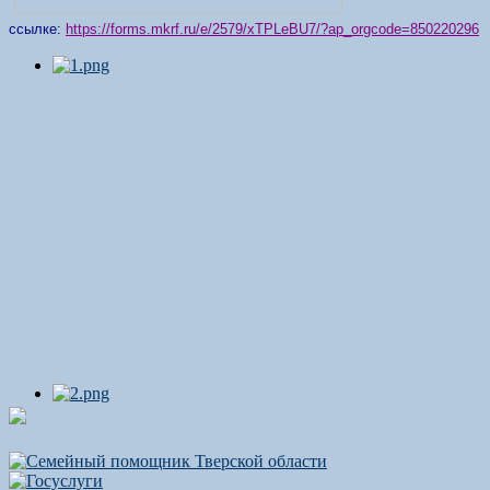
ссылке:
https://forms.mkrf.ru/e/2579/xTPLeBU7/?ap_orgcode=850220296