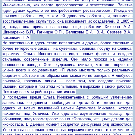
Иннокентьевна, как всегда добросовестно и ответственно. Занятие
«для души» сделало ее востребованным реставратором. Иногда ей
приносят работы тех, с кем ей довелось работать, и, занимаясь
восстановлением скульптур, она вспоминает их создателей. В 1985 –
м, когда она пришла на завод, еще работали Хихеева А.И.,
Шинкаренко В.П., Гагнидзе О.П., Беляковы Е.И., В.И., Сергеев В.А.,
Коковихин Н.А.
Но постепенно и здесь стали появляться и другие, более сложные и
более интересные заказы: на сувениры, сервизы, посуду из фаянса,
керамику. Ольга Иннокентьевна ищет новые формы и создает
стильные, современные изделия. Они мало похожи на изделия
фаянсового завода. Хотя художница считает, что ее творчество
ближе всего к соцреализму: «Я умею мыслить только реальными
формами, абстрактные образы мое сознание не рождает. Я любуюсь
природой, красивым лицом — всем тем, что создала природа.
Эмоции, которые я при этом испытываю, я выражаю в своих работах.
Поэтому все мои работы реалистичны».
В последнее время Ольга Иннокентьевна с большим увлечением
занималась созданием необходимых деталей и элементов для
одного из новых помещений церкви Архангела Михаила, которая
находится под Угличем. Уже сделаны изумительные изразцы для
облицовки, полутораметровое панно «Голгофа», изящные детали для
иконостаса. В данный момент создается деисусный ряд иконостаса.
Уже готовы несколько рельефных керамических икон, в том числе и