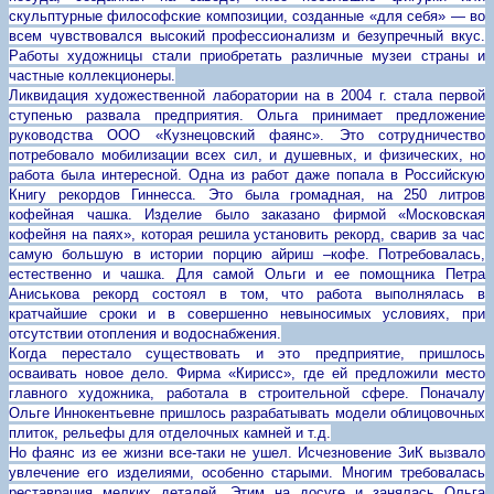
скульптурные философские композиции, созданные «для себя» — во
всем чувствовался высокий профессионализм и безупречный вкус.
Работы художницы стали приобретать различные музеи страны и
частные коллекционеры.
Ликвидация художественной лаборатории на в 2004 г. стала первой
ступенью развала предприятия. Ольга принимает предложение
руководства ООО «Кузнецовский фаянс». Это сотрудничество
потребовало мобилизации всех сил, и душевных, и физических, но
работа была интересной. Одна из работ даже попала в Российскую
Книгу рекордов Гиннесса. Это была громадная, на 250 литров
кофейная чашка. Изделие было заказано фирмой «Московская
кофейня на паях», которая решила установить рекорд, сварив за час
самую большую в истории порцию айриш –кофе. Потребовалась,
естественно и чашка. Для самой Ольги и ее помощника Петра
Аниськова рекорд состоял в том, что работа выполнялась в
кратчайшие сроки и в совершенно невыносимых условиях, при
отсутствии отопления и водоснабжения.
Когда перестало существовать и это предприятие, пришлось
осваивать новое дело. Фирма «Кирисс», где ей предложили место
главного художника, работала в строительной сфере. Поначалу
Ольге Иннокентьевне пришлось разрабатывать модели облицовочных
плиток, рельефы для отделочных камней и т.д.
Но фаянс из ее жизни все-таки не ушел. Исчезновение ЗиК вызвало
увлечение его изделиями, особенно старыми. Многим требовалась
реставрация мелких деталей. Этим на досуге и занялась Ольга