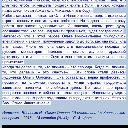
образ Архангела Михаила, небесного покровителя храма. Жаль, что
для того, чтобы их увидеть придется ехать в Углич, в храм, который
называется «храм Архангела Михаила, что в бору».
Работа сложная, признается Ольга Иннокентьевна, ведь в иконописи
строгие каноны и все их нужно соблюсти. Но задача ясна, поэтому
работа доставляет удовольствие. И, конечно, очень греет душу
осознание того, что все, над чем ты трудишься, будет востребовано.
Интересно, что в этой работе Ольге Иннокентьевне пригодились
впечатления и знания, полученные задолго до того, как она получила
этот заказ. Много лет она ездила в паломнические поездки по
русским монастырям. Больше с целью изучения храмовой
архитектуры и иконописи. Спустя много лет этим знаниям нашлось
применение.
«Когда ты делаешь то, что любишь – это свобода. Когда ты любишь
то, что делаешь – это счастье». Эти слова стали девизом
художника Ольги Орловой. Она оставалась верна профессии, и,
несмотря на сложные повороты в жизни страны, продолжала
заниматься нелегким, но любимым делом. Ее талант все время
совершенствовался и сейчас в самом расцвете. Надеемся увидеть
еще немало новых работ художницы на городских выставках. Успехов
Вам, Ольга Иннокентьевна!
Источник: Вдовенко И., Ольга Орлова: "Я счастлива!" // Конаковская
панорама. - 2016. - 14 октября (№ 41). - С.
4 : фот.