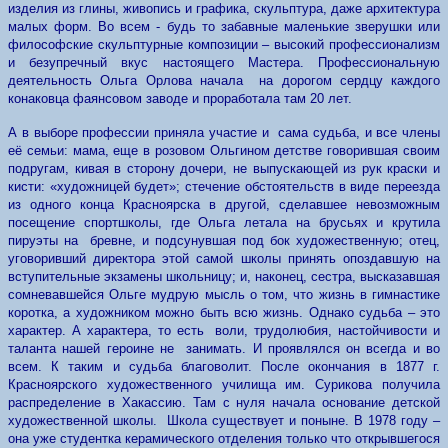
изделия из глины, живопись и графика, скульптура, даже архитектура
малых форм. Во всем - будь то забавные маленькие зверушки или
философские скульптурные композиции – высокий профессионализм
и безупречный вкус настоящего Мастера. Профессиональную
деятельность Ольга Орлова начала на дорогом сердцу каждого
конаковца фаянсовом заводе и проработала там 20 лет.
А в выборе профессии приняла участие и сама судьба, и все члены
её семьи: мама, еще в розовом Ольгином детстве говорившая своим
подругам, кивая в сторону дочери, не выпускающей из рук краски и
кисти: «художницей будет»; стечение обстоятельств в виде переезда
из одного конца Красноярска в другой, сделавшее невозможным
посещение спортшколы, где Ольга летала на брусьях и крутила
пируэты на бревне, и подсунувшая под бок художественную; отец,
уговоривший директора этой самой школы принять опоздавшую на
вступительные экзамены школьницу; и, наконец, сестра, высказавшая
сомневавшейся Ольге мудрую мысль о том, что жизнь в гимнастике
коротка, а художником можно быть всю жизнь. Однако судьба – это
характер. А характера, то есть воли, трудолюбия, настойчивости и
таланта нашей героине не занимать. И проявлялся он всегда и во
всем. К таким и судьба благоволит. После окончания в 1877 г.
Красноярского художественного училища им. Сурикова получила
распределение в Хакассию. Там с нуля начала основание детской
художественной школы. Школа существует и поныне. В 1978 году –
она уже студентка керамического отделения только что открывшегося