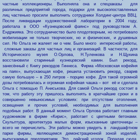
частные коллекционеры. Выполняла она и спецзаказы для
различных предприятий города, подарки для высокопоставленных
лиц частенько просили выполнить сотрудники Холдинг-центра ВВЦ.
После ликвидации художественной лаборатории в 2004 году,
работала в ООО «Кузнецовский фаянс» под руководством А.
Ендржияка. Это сотрудничество было плодотворным, но потребовало
мобилизации не только творческих, но и физических, и душевных
сил. Но Ольга не жалеет ни о чем. Было много интересной работы,
сложные заказы для частных лиц и организаций. В частности, для
Исторического музея О.Орлова, Н.Туленкова и Н.Щукина
восстановили старинный кузнецовский камин. Был рекорд,
занесённый с Книгу рекордов Гиннеса. Фирма «Московская кофейня
на паях», выпускающая кофе, решила установить рекорд, сварив
самую большую – в 250 литров - порцию кофе. Для такой огромной
дозы потребовалась и огромная кофейная чашка – вот её и сделала
Ольга с помощью П. Аниськова. Для самой Ольги рекорд состоит в
том, что работу эту пришлось выполнять в кратчайшие сроки и в
совершенно невыносимых условиях: при отсутствии отопления,
освещения и прочих условий, необходимых для выполнения
подобных работ. В данный момент Ольга Орлова работает главным
художником в фирме «Кирис», работает с цветными бетонами.
Скульптура, архитектура малых форм, изысканные цветочницы –
всего не перечислить. Эти работы можно увидеть в ландшафтном
парке фирмы, являющемся демонстрационной зоной изделий,
выпускаемых предприятием. Это райский уголок. Попадая сюда,