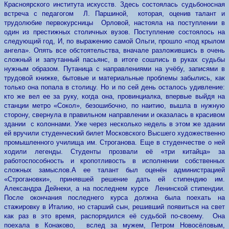
Красноярского института искусств. Здесь состоялась судьбоносная
встреча с педагогом Л. Паршиной, которая, оценив талант и
трудолюбие первокурсницы Орловой, настояла на поступлении в
один из престижных столичных вузов. Поступление состоялось на
следующий год, И, по выражению самой Ольги, прошло «под крылом
ангела». Опять все обстоятельства, вначале разложившись в очень
сложный и запутанный пасьянс, в итоге сошлись в руках судьбы
нужным образом. Путаница с направлениями на учёбу, записями в
трудовой книжке, бытовые и материальные проблемы забылись, как
только она попала в столицу. Но и по сей день осталось удивление:
кто же вел ее за руку, когда она, провинциалка, впервые выйдя на
станции метро «Сокол», безошибочно, по наитию, вышла в нужную
сторону, свернула в правильном направлении и оказалась в красивом
здании с колоннами. Уже через несколько недель в этом же здании
ей вручили студенческий билет Московского Высшего художественно
промышленного училища им. Строганова. Еще в студенчестве о ней
ходили легенды. Студенты прозвали её «три китайца» за
работоспособность и кропотливость в исполнении собственных
сложных замыслов.А ее талант был оценён администрацией
«Строгановки», принявшей решение дать ей стипендию им.
Александра Дейнеки, а на последнем курсе Ленинской стипендии.
После окончания последнего курса должна была поехать на
стажировку в Италию, но старший сын, решивший появиться на свет
как раз в это время, распорядился её судьбой по-своему. Она
поехала в Конаково, вслед за мужем, Петром Новосёловым,