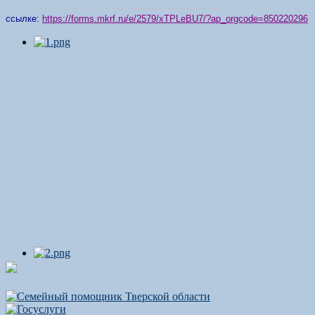
ссылке:
https://forms.mkrf.ru/e/2579/xTPLeBU7/?ap_orgcode=850220296