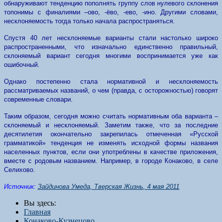
обнаруживают тенденцию пополнять группу слов нулевого склонения
топонимы с финалиями –ово, -ёво, -ево, -ино. Другими словами,
несклоняемость тогда только начала распространяться.
Спустя 40 лет несклоняемые варианты стали настолько широко
распространенными, что изначально единственно правильный,
склоняемый вариант сегодня многими воспринимается уже как
ошибочный.
Однако постепенно стала нормативной и несклоняемость
рассматриваемых названий, о чем (правда, с осторожностью) говорят
современные словари.
Таким образом, сегодня можно считать нормативным оба варианта –
склоняемый и несклоняемый. Заметим также, что за последние
десятилетия окончательно закрепилась отмеченная «Русской
грамматикой» тенденция не изменять исходной формы названия
населенных пунктов, если они употреблены в качестве приложения,
вместе с родовым названием. Например, в городе Конаково, в селе
Селихово.
Источник:
Зайдинова Умеда,
Тверская Жизнь
, 4 мая 2011
Вы здесь:
Главная
Конаково-Кузнецово