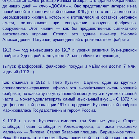
открывается «Электротеатр Кинематограф». Это здание сохранилось
до наших дней — клуб «ДОСААФ». Оно представляет интерес из-за
новой своей технологической новинки: КЛГДка его стен выполнена из
безобжигового кирпича, который и зготовлялся из остатков бетонной
смеси, остававшихся при сооружении корпусов фабричных
сооружений. Этот кирпич — как бы предшественник силикатного
автоклавного кирпича. Строил это здание инженер Николай
Александрович Погураев, руководивший строительством фабрики.
1913 г.— год наивысшего до 1917 г. уровня развития Кузнецовской
фабрики. Здесь работало уже до 2 тыс. рабочих и служащих,
выпуск фарфоровой, фаянсовой посуды и майолики достиг 7 млн.
изделий (1913 г.).
Как отмечал в 1912 г. Петр Кузьмич Ваулин, один из крупных
специалистов-керамиков, «фирма эта вырабатывает очень хороший
фабрикат, по качеству не уступающий немецкому и в художественной
части ... может удовлетворять самый изысканный вкус...» С 1872 г. и
до февральской революции 1917 г. продукция Кузнецовской фабрики
маркировалась Государственным гербом России.
К 1918 г. в сел. Кузнецово имелось три большие улицы: Старая
Слобода, Новая Слобода и Александровка, а также несколько
маленьких — Лиговка, Старая Базарная площадь, Барышников тупик.
Река Донховка в то время была неширокой, на ней располагался