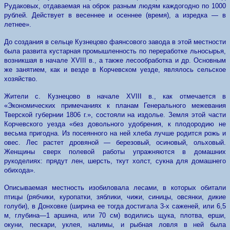
Рудаковых, отдаваемая на оброк разным людям каждогодно по 1000
рублей. Действует в весеннее и осеннее (время), а изредка — в
летнее».
До создания в сельце Кузнецово фаянсового завода в этой местности
была развита кустарная промышленность по переработке льносырья,
возникшая в начале XVIII в., а также лесообработка и др. Основным
же занятием, как и везде в Корчевском уезде, являлось сельское
хозяйство.
Жители с. Кузнецово в начале XVIII в., как отмечается в
«Экономических примечаниях к планам Генерального межевания
Тверской губернии 1806 г.», состояли на издолье. Земля этой части
Корчевского уезда «без довольного удобрения, к плодородию не
весьма пригодна. Из посеянного на ней хлеба лучше родится рожь и
овес. Лес растет дровяной — березовый, осиновый, ольховый.
Женщины сверх полевой работы упражняются в домашних
рукоделиях: прядут лен, шерсть, ткут холст, сукна для домашнего
обихода».
Описываемая местность изобиловала лесами, в которых обитали
птицы (рябчики, куропатки, зяблики, чижи, синицы, овсянки, дикие
голуби), в Донховке (ширина ее тогда достигала 3-х саженей, или 6,5
м, глубина—1 аршина, или 70 см) водились щука, плотва, ерши,
окуни, пескари, уклея, налимы, и рыбная ловля в ней была