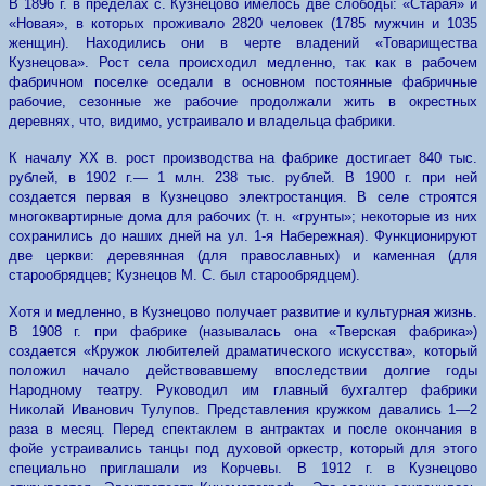
В 1896 г. в пределах с. Кузнецово имелось две слободы: «Старая» и
«Новая», в которых проживало 2820 человек (1785 мужчин и 1035
женщин). Находились они в черте владений «Товарищества
Кузнецова». Рост села происходил медленно, так как в рабочем
фабричном поселке оседали в основном постоянные фабричные
рабочие, сезонные же рабочие продолжали жить в окрестных
деревнях, что, видимо, устраивало и владельца фабрики.
К началу XX в. рост производства на фабрике достигает 840 тыс.
рублей, в 1902 г.— 1 млн. 238 тыс. рублей. В 1900 г. при ней
создается первая в Кузнецово электростанция. В селе строятся
многоквартирные дома для рабочих (т. н. «грунты»; некоторые из них
сохранились до наших дней на ул. 1-я Набережная). Функционируют
две церкви: деревянная (для православных) и каменная (для
старообрядцев; Кузнецов М. С. был старообрядцем).
Хотя и медленно, в Кузнецово получает развитие и культурная жизнь.
В 1908 г. при фабрике (называлась она «Тверская фабрика»)
создается «Кружок любителей драматического искусства», который
положил начало действовавшему впоследствии долгие годы
Народному театру. Руководил им главный бухгалтер фабрики
Николай Иванович Тулупов. Представления кружком давались 1—2
раза в месяц. Перед спектаклем в антрактах и после окончания в
фойе устраивались танцы под духовой оркестр, который для этого
специально приглашали из Корчевы. В 1912 г. в Кузнецово