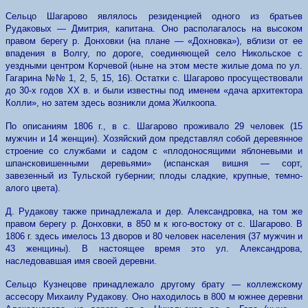
Сельцо Шагарово являлось резиденцией одного из братьев
Рудаковых — Дмитрия, капитана. Оно располагалось на высоком
правом берегу р. Донховки (на плане — «Дохновка»), вблизи от ее
впадения в Волгу, по дороге, соединяющей село Никольское с
уездными центром Корчевой (ныне на этом месте жилые дома по ул.
Гагарина №№ 1, 2, 5, 15, 16). Остатки с. Шагарово просуществовали
до 30-х годов XX в. и были известны под именем «дача архитектора
Колли», но затем здесь возникли дома Жилкоопа.
По описаниям 1806 г., в с. Шагарово проживало 29 человек (15
мужчин и 14 женщин). Хозяйский дом представлял собой деревянное
строение со службами и садом с «плодоносящими яблоневыми и
шпансковишенными деревьями» (испанская вишня — сорт,
завезенный из Тульской губернии; плоды сладкие, крупные, темно-
алого цвета).
Д. Рудакову также принадлежала и дер. Александровка, на том же
правом берегу р. Донховки, в 850 м к юго-востоку от с. Шагарово. В
1806 г. здесь имелось 13 дворов и 80 человек населения (37 мужчин и
43 женщины). В настоящее время это ул. Александрова,
наследовавшая имя своей деревни.
Сельцо Кузнецове принадлежало другому брату — коллежскому
ассесору Михаилу Рудакову. Оно находилось в 800 м южнее деревни