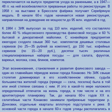
переключается на выпуск предметов ухода за раненными, а в 1947—
48 гг. на ней возобновляются прерванные работы по реконструкции. В
1958 г. на выставке в Брюсселе фабрика получает Серебряную
медаль. В начале 60-х годов начинается новая реконструкция,
направленная на доведение ее мощности до 95 млн. изделий в год.
К 1984 г. ЗИК выпускал за год 110 млн. изделий, что составляло
более 40 % общесоюзного производства фаянсовой посуды и 60 %
бытовой и декоративной майолики. С конвейеров предприятия
ежегодно сходило свыше 360 тыс. комплектов дешевых столовых
сервизов (по 25—35 рублей за комплект), до 150 тыс. кофейных
сервизов (по 15—20 руб.), десятки тысяч различных
специализированных наборов посуды — для салата, фруктов,
варекья, молока, сока, блинов, компотов.
Этап возникновения, становления и развития фаянсового завода —
один из главнейших пёриодов жизни города Конаково. Но ЗИК свыше
столетия доминировал в его хозяйственном облике, судьба
большинства жителей города (прежде — села, поселка) была в той
или иной степени связана с ним. И это в какой-то мере наложило
определенный отпечаток на жизнь города, в том числе и на его
архитектурную планировку. Так, до начала 60-х годов XX в.
селитебные части Конаково занимали прибрежные территории р.
Донховки, отдельные кварталы вплотную подступали к реке. В
основной части города в начале 60-х годов улицы располагались в