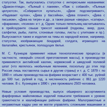
статуэтки. Так, выпускались статуэтки с интересными названиями:
«Дракон-птица», «Пьяный с лакеем», «Паж с собакой», «Пьяные
целуются», «Собирается купаться», «Двое подсматривают»,
«Надевает чулок», «Дева у бассейна», «Дева плачет», «Дева с
письмом», «Дева на тигре» и др., а также разные «амуры», «сатиры»,
«фараонки», «психеи» и т. д. Одних только пепельниц насчитывалось
в прейскуранте свыше трехсот названий (подковы, веер, руки,
салфетки, рыбы, лапти, слоновые головы, листы с улитками и пр.).
Выпускаются также и изделия на темы из народной жизни, например,
статуэтки, изображающие бондарей, солдата, играющего на
балалайке, крестьянок, полощущих белье.
М. С. Кузнецов применяет новые технологические процессы (в
частности, «мокрый» способ приготовления массы), в производстве
применяется английский каолин, норвежский и шведский полевой
шпат (что являлось необычным явлением, поскольку до этих пор
Россия лишь поставляла сырье в другие страны) и т. д. С 1879 г. по
1890 гг. объем производства на фабрике возрастает с 400 тыс. рублей
до 500 тыс. рублей в год, а численность рабочих с 861 до 1220
человек. В с. Кузнецове к 1890 г. уже проживало 2503 человека.
Новые условия производства, выпуск обширного ассортимента
фарфоровых майоликовых изделий повысили требования к уровню
грамотности и квалификации рабочих фабрики. Малограмотные и
неграмотные кадры уже не могли управлять сложными машинами и