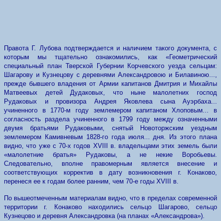
Правота Г. Лубова подтверждается и наличием такого документа, с
которым мы тщательно ознакомились, как «Геометрический
специальный план Тверской Губернии Корчевского уезда сельцам:
Шагарову и Кузнецову с деревнями Александровою и Билавиною...,
прежде бывшего владения от Армии капитанов Дмитрия и Михайлы
Матвеевых детей Дудаковых, что ныне малолетних господ
Рудаковых и провизора Андрея Яковлева сына Ауэрбаха...
учиненного в 1770-м году землемером капитаном Хлоповым... в
согласность раздела учиненного в 1799 году между означенными
двумя братьями Рудаковыми, снятый Новоторжским уездным
землемером Камивневым 1828-го года июля... дня. Из этого плана
видно, что уже с 70-х годов XVIII в. владельцами этих земель были
«малолетние братья» Рудаковы, а не некие Воробьевы.
Следовательно, вполне правомерным является внесение и
соответствующих корректив в дату возникновения г. Конаково,
перенеся ее к годам более ранним, чем 70-е годы XVIII в.
По вышеотмеченным материалам видно, что в пределах современной
территории г. Конаково находились сельцо Шагарово, сельцо
Кузнецово и деревня Александровка (на планах «Александрова»).