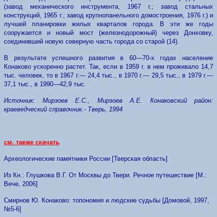
(завод механического инструмента, 1967 г.; завод стальных
конструкций, 1965 г.; завод крупнопанельного домостроения, 1976 г.) и
лучшей планировки жилых кварталов города. В эти же годы
сооружается и новый мост (железнодорожный) через Донховку,
соединивший новую северную часть города со старой (14).
В результате успешного развития в 60—70-х годах население
Конаково ускоренно растет. Так, если в 1959 г. в нем проживало 14,7
тыс. человек, то в 1967 г.— 24,4 тыс., в 1970 г.— 29,5 тыс., в 1979 г.—
37,1 тыс., в 1990—42,9 тыс.
Источник: Мирзоев Е.С., Мирзоев А.Е. Конаковский район:
краеведческий справочник.- Тверь, 1994
см. также скачать
Археологические памятники России [Тверская область]
Из Кн.: Глушкова В.Г. От Москвы до Твери. Речное путешествие [М.:
Вече, 2006]
Смирнов Ю. Конаково: топономия и людские судьбы [Домовой, 1997,
№5-6]