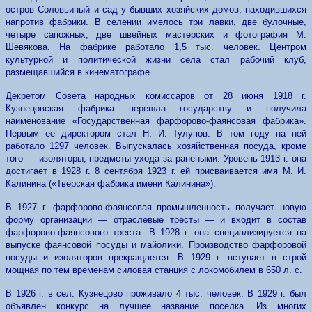
остров Соловьиный и сад у бывших хозяйских домов, находившихся
напротив фабрики. В селении имелось три лавки, две булочные,
четыре сапожных, две швейных мастерских и фотография М.
Шевякова. На фабрике работало 1,5 тыс. человек. Центром
культурной и политической жизни села стал рабочий клуб,
размещавшийся в кинематографе.
Декретом Совета народных комиссаров от 28 июня 1918 г.
Кузнецовская фабрика перешла государству и получила
наименование «Государственная фарфорово-фаянсовая фабрика».
Первым ее директором стал Н. И. Тулупов. В том году на ней
работало 1297 человек. Выпускалась хозяйственная посуда, кроме
того — изоляторы, предметы ухода за ранеными. Уровень 1913 г. она
достигает в 1928 г. 8 сентября 1923 г. ей присваивается имя М. И.
Калинина («Тверская фабрика имени Калинина»).
В 1927 г. фарфорово-фаянсовая промышленность получает новую
форму организации — отраслевые тресты — и входит в состав
фарфорово-фаянсового треста. В 1928 г. она специализируется на
выпуске фаянсовой посуды и майолики. Производство фарфоровой
посуды и изоляторов прекращается. В 1929 г. вступает в строй
мощная по тем временам силовая станция с локомобилем в 650 л. с.
В 1926 г. в сел. Кузнецово проживало 4 тыс. человек. В 1929 г. был
объявлен конкурс на лучшее название поселка. Из многих