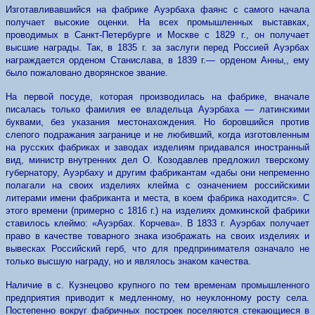
Изготавливавшийся на фабрике Ауэрбаха фаянс с самого начала
получает высокие оценки. На всех промышленных выставках,
проводимых в Санкт-Петербурге и Москве с 1829 г., он получает
высшие награды. Так, в 1835 г. за заслуги перед Россией Ауэрбах
награждается орденом Станислава, в 1839 г.— орденом Анны,, ему
было пожаловано дворянское звание.
На первой посуде, которая производилась на фабрике, вначале
писалась только фамилия ее владельца Ауэрбаха — латинскими
буквами, без указания местонахождения. Но боровшийся против
слепого подражания загранице и не любивший, когда изготовленным
на русских фабриках и заводах изделиям придавался иностранный
вид, министр внутренних дел О. Козодавлев предложил тверскому
губернатору, Ауэрбаху и другим фабрикантам «дабы они непременно
полагали на своих изделиях клейма с означением российскими
литерами имени фабриканта и места, в коем фабрика находится». С
этого времени (примерно с 1816 г.) на изделиях домкинской фабрики
ставилось клеймо: «Ауэрбах. Корчева». В 1833 г. Ауэрбах получает
право в качестве товарного знака изображать на своих изделиях и
вывесках Российский герб, что для предпринимателя означало не
только высшую награду, но и являлось знаком качества.
Наличие в с. Кузнецово крупного по тем временам промышленного
предприятия приводит к медленному, но неуклонному росту села.
Постепенно вокруг фабричных построек поселяются стекающиеся в