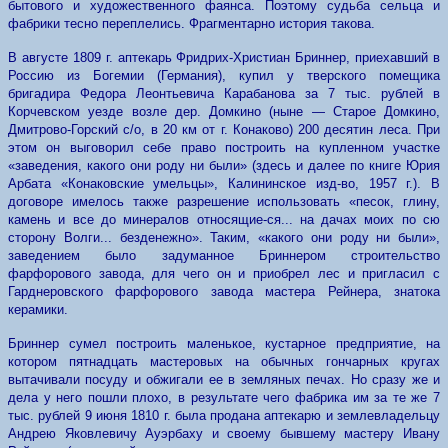
бытового и художественного фаянса. Поэтому судьба сельца и
фабрики тесно переплелись. Фрагментарно история такова.
В августе 1809 г. аптекарь Фридрих-Христиан Бриннер, приехавший в
Россию из Богемии (Германия), купил у тверского помещика
бригадира Федора Леонтьевича Карабанова за 7 тыс. рублей в
Корчевском уезде возле дер. Домкино (ныне — Старое Домкино,
Дмитрово-Горский с/о, в 20 км от г. Конаково) 200 десятин леса. При
этом он выговорил себе право построить на купленном участке
«заведения, какого они роду ни были» (здесь и далее по книге Юрия
Арбата «Конаковские умельцы», Калининское изд-во, 1957 г.). В
договоре имелось также разрешение использовать «песок, глину,
камень и все до минералов относящие-ся... на дачах моих по сю
сторону Волги... безденежно». Таким, «какого они роду ни были»,
заведением было задуманное Бриннером строительство
фарфорового завода, для чего он и приобрел лес и пригласил с
Гарднеровского фарфорового завода мастера Рейнера, знатока
керамики.
Бриннер сумел построить маленькое, кустарное предприятие, на
котором пятнадцать мастеровых на обычных гончарных кругах
вытачивали посуду и обжигали ее в земляных печах. Но сразу же и
дела у него пошли плохо, в результате чего фабрика им за те же 7
тыс. рублей 9 июня 1810 г. была продана аптекарю и землевладельцу
Андрею Яковлевичу Ауэрбаху и своему бывшему мастеру Ивану