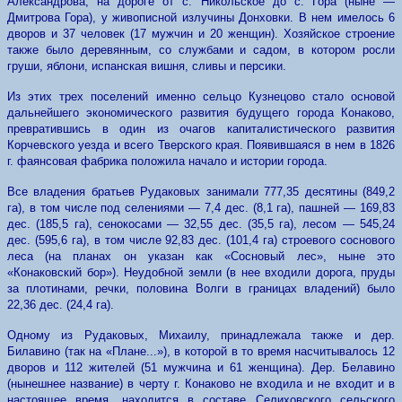
Александрова, на дороге от с. Никольское до с. Гора (ныне —
Дмитрова Гора), у живописной излучины Донховки. В нем имелось 6
дворов и 37 человек (17 мужчин и 20 женщин). Хозяйское строение
также было деревянным, со службами и садом, в котором росли
груши, яблони, испанская вишня, сливы и персики.
Из этих трех поселений именно сельцо Кузнецово стало основой
дальнейшего экономического развития будущего города Конаково,
превратившись в один из очагов капиталистического развития
Корчевского уезда и всего Тверского края. Появившаяся в нем в 1826
г. фаянсовая фабрика положила начало и истории города.
Все владения братьев Рудаковых занимали 777,35 десятины (849,2
га), в том числе под селениями — 7,4 дес. (8,1 га), пашней — 169,83
дес. (185,5 га), сенокосами — 32,55 дес. (35,5 га), лесом — 545,24
дес. (595,6 га), в том числе 92,83 дес. (101,4 га) строевого соснового
леса (на планах он указан как «Сосновый лес», ныне это
«Конаковский бор»). Неудобной земли (в нее входили дорога, пруды
за плотинами, речки, половина Волги в границах владений) было
22,36 дес. (24,4 га).
Одному из Рудаковых, Михаилу, принадлежала также и дер.
Билавино (так на «Плане...»), в которой в то время насчитывалось 12
дворов и 112 жителей (51 мужчина и 61 женщина). Дер. Белавино
(нынешнее название) в черту г. Конаково не входила и не входит и в
настоящее время, находится в составе Селиховского сельского