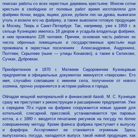
поисках работы со всех окрестных деревень крестьяне. Многие сотни
крестьян в свободное от полевых работ время изготовляли для
фабрики бочки, ведра, ящики, доски, рубили лес на дрова, выжигали
уголь и возили его на фабрику, а также вывозили готовую продукцию
в Москву, Тверь и Санкт-Петербург. Так, например, уже к 1859 г. в
сельце Кузнецово имелось 18 дворов и усадьба владельца фабрики,
в нем проживало 228 человек. Причем, основная часть рабочих из
числа оброчных помещичьих и государственных крестьян еще
проживала в окрестных поселениях : Александровне, Андронихе,
Полтеве, Скрылеве (ныне — улицы Конаково), а также в Селихове,
Сучках, Дубровках.
Приобретенное в 1870 г. Матвеем Сидоровичем Кузнецовым
предприятие в официальных документах именуется «тверским». Его
имя, случайно совпавшее с именем села, полученное от нового
хозяина, прочно укореняется в истории района и города.
Обладая мощной материальной и финансовой базой, М. С. Кузнецов
сразу же приступает к реконструкции и расширению предприятия. Уже
к середине 70-х годов на фабрике сооружаются новые здания для
котельной, слесарной, прессовой, устанавливаются три паровых
котла, а с 1880 г. вводится печатание рисунков на посуду по более
совершенному методу. Кроме фаянса фабрика приступает к выпуску
и фарфора. Ассортимент ее становится огромным. Здесь
выпускалась посуда, наладился выпуск такой новой продукции, как