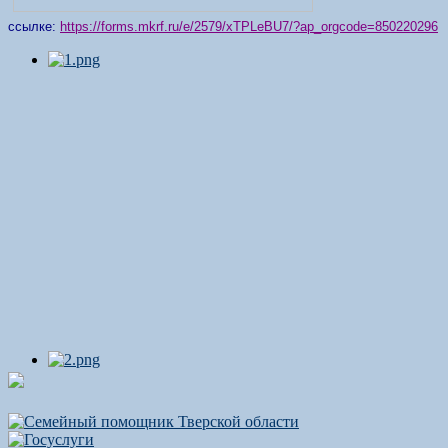
ссылке:
https://forms.mkrf.ru/e/2579/xTPLeBU7/?ap_orgcode=850220296