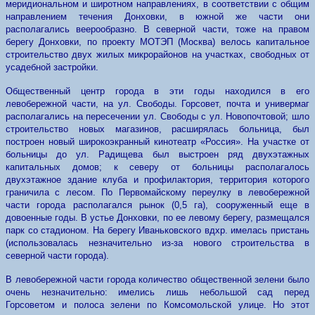
меридиональном и широтном направлениях, в соответствии с общим
направлением течения Донховки, в южной же части они
располагались веерообразно. В северной части, тоже на правом
берегу Донховки, по проекту МОТЭП (Москва) велось капитальное
строительство двух жилых микрорайонов на участках, свободных от
усадебной застройки.
Общественный центр города в эти годы находился в его
левобережной части, на ул. Свободы. Горсовет, почта и универмаг
располагались на пересечении ул. Свободы с ул. Новопочтовой; шло
строительство новых магазинов, расширялась больница, был
построен новый широкоэкранный кинотеатр «Россия». На участке от
больницы до ул. Радищева был выстроен ряд двухэтажных
капитальных домов; к северу от больницы располагалось
двухэтажное здание клуба и профилактория, территория которого
граничила с лесом. По Первомайскому переулку в левобережной
части города располагался рынок (0,5 га), сооруженный еще в
довоенные годы. В устье Донховки, по ее левому берегу, размещался
парк со стадионом. На берегу Иваньковского вдхр. имелась пристань
(использовалась незначительно из-за нового строительства в
северной части города).
В левобережной части города количество общественной зелени было
очень незначительно: имелись лишь небольшой сад перед
Горсоветом и полоса зелени по Комсомольской улице. Но этот