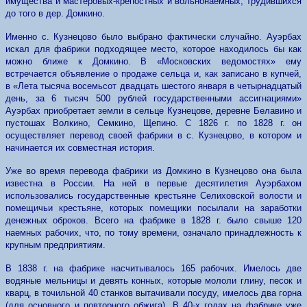
имущества и мастеровых-крепостных и вольнонаемных, трудившихся
до того в дер. Домкино.
Именно с. Кузнецово было выбрано фактически случайно. Ауэрбах
искал для фабрики подходящее место, которое находилось бы как
можно ближе к Домкино. В «Московских ведомостях» ему
встречается объявление о продаже сельца и, как записано в купчей,
в «Лета тысяча восемьсот двадцать шестого января в четырнадцатый
день, за 6 тысяч 500 рублей государственными ассигнациями»
Ауэрбах приобретает земли в сельце Кузнецове, деревне Белавино и
пустошах Волкино, Семкино, Щепино. С 1826 г. по 1828 г. он
осуществляет перевод своей фабрики в с. Кузнецово, в котором и
начинается их совместная история.
Уже во время перевода фабрики из Домкино в Кузнецово она была
известна в России. На ней в первые десятилетия Ауэрбахом
использовались государственные крестьяне Селиховской волости и
помещичьи крестьяне, которых помещики посылали на заработки
денежных оброков. Всего на фабрике в 1828 г. было свыше 120
наемных рабочих, что, по тому времени, означало принадлежность к
крупным предприятиям.
В 1838 г. на фабрике насчитывалось 165 рабочих. Имелось две
водяные мельницы и девять конных, которые мололи глину, песок и
кварц, в точильной 40 станков вытачивали посуду, имелось два горна
(для основного и повторного обжига). В 40-х годах на фабрике уже