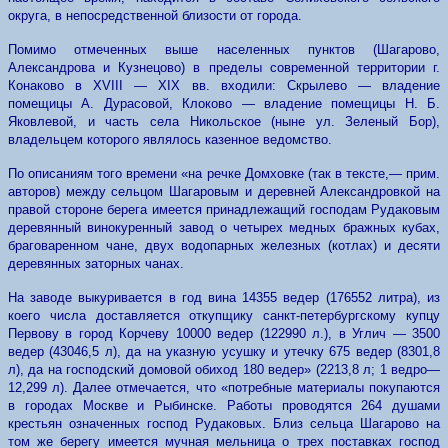
округа, в непосредственной близости от города.
Помимо отмеченных выше населенных пунктов (Шагарово,
Александрова и Кузнецово) в пределы современной территории г.
Конаково в XVIII — XIX вв. входили: Скрылево — владение
помещицы А. Дурасовой, Клоково — владение помещицы Н. Б.
Яковлевой, и часть села Никольское (ныне ул. Зеленый Бор),
владельцем которого являлось казенное ведомство.
По описаниям того времени «на речке Домховке (так в тексте,— прим.
авторов) между сельцом Шагаровым и деревней Александровкой на
правой стороне берега имеется принадлежащий господам Рудаковым
деревянный винокуренный завод о четырех медных бражных кубах,
браговаренном чане, двух водопарных железных (котлах) и десяти
деревянных заторных чанах.
На заводе выкуривается в год вина 14355 ведер (176552 литра), из
коего числа доставляется откупщику санкт-петербургскому купцу
Первову в город Корчеву 10000 ведер (122990 л.), в Углич — 3500
ведер (43046,5 л), да на указную усушку и утечку 675 ведер (8301,8
л), да на господский домовой обиход 180 ведер» (2213,8 л; 1 ведро—
12,299 л). Далее отмечается, что «потребные материалы покупаются
в городах Москве и Рыбинске. Работы проводятся 264 душами
крестьян означенных господ Рудаковых. Близ сельца Шагарово на
том же берегу имеется мучная мельница о трех поставках господ