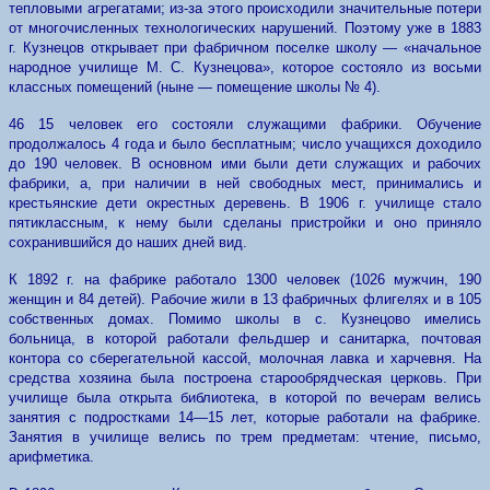
тепловыми агрегатами; из-за этого происходили значительные потери
от многочисленных технологических нарушений. Поэтому уже в 1883
г. Кузнецов открывает при фабричном поселке школу — «начальное
народное училище М. С. Кузнецова», которое состояло из восьми
классных помещений (ныне — помещение школы № 4).
46 15 человек его состояли служащими фабрики. Обучение
продолжалось 4 года и было бесплатным; число учащихся доходило
до 190 человек. В основном ими были дети служащих и рабочих
фабрики, а, при наличии в ней свободных мест, принимались и
крестьянские дети окрестных деревень. В 1906 г. училище стало
пятиклассным, к нему были сделаны пристройки и оно приняло
сохранившийся до наших дней вид.
К 1892 г. на фабрике работало 1300 человек (1026 мужчин, 190
женщин и 84 детей). Рабочие жили в 13 фабричных флигелях и в 105
собственных домах. Помимо школы в с. Кузнецово имелись
больница, в которой работали фельдшер и санитарка, почтовая
контора со сберегательной кассой, молочная лавка и харчевня. На
средства хозяина была построена старообрядческая церковь. При
училище была открыта библиотека, в которой по вечерам велись
занятия с подростками 14—15 лет, которые работали на фабрике.
Занятия в училище велись по трем предметам: чтение, письмо,
арифметика.