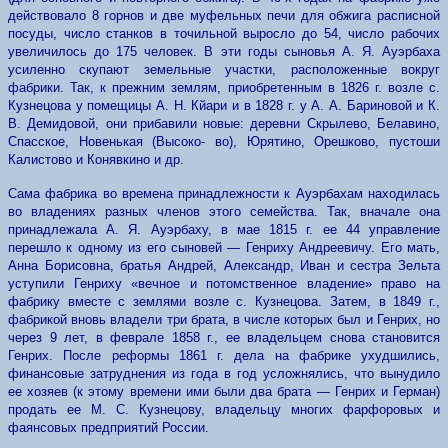
действовало 8 горнов и две муфельных печи для обжига расписной
посуды, число станков в точильной выросло до 54, число рабочих
увеличилось до 175 человек. В эти годы сыновья А. Я. Ауэрбаха
усиленно скупают земельные участки, расположенные вокруг
фабрики. Так, к прежним землям, приобретенным в 1826 г. возле с.
Кузнецова у помещицы А. Н. Кйари и в 1828 г. у А. А. Бариновой и К.
В. Демидовой, они прибавили новые: деревни Скрылево, Белавино,
Спасское, Новенькая (Высоко- во), Юрятино, Орешково, пустоши
Калистово и Конявкино и др.
Сама фабрика во времена принадлежности к Ауэрбахам находилась
во владениях разных членов этого семейства. Так, вначале она
принадлежала А. Я. Ауэрбаху, в мае 1815 г. ее 44 управление
перешло к одному из его сыновей — Генриху Андреевичу. Его мать,
Анна Борисовна, братья Андрей, Александр, Иван и сестра Зельта
уступили Генриху «вечное и потомственное владение» право на
фабрику вместе с землями возле с. Кузнецова. Затем, в 1849 г.,
фабрикой вновь владели три брата, в числе которых был и Генрих, но
через 9 лет, в феврале 1858 г., ее владельцем снова становится
Генрих. После реформы 1861 г. дела на фабрике ухудшились,
финансовые затруднения из года в год усложнялись, что вынудило
ее хозяев (к этому времени ими были два брата — Генрих и Герман)
продать ее М. С. Кузнецову, владельцу многих фарфоровых и
фаянсовых предприятий России.