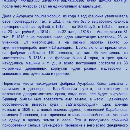
Рейнеру (последний числился компаньоном всего четыре месяца,
после чего Ауэрбах стал ее единоличным владельцем).
Дела у Ауэрбаха пошли хорошо, из года в год фабрика увеличивала
свое производство. Так, в 1811 г. на ней было выработано фаянса
примерно на 3 тыс. рублей, в 1812 г.— на 16278 руб., в 1813 г.— почти
на 23 тыс. рублей, в 1814 г.— на 32 тыс., в 1815 г.— более, чем на 81
тыс. В 1816 г. на фабрике было «два «настоящих мастера», 26 их
учеников, 14 живописцев, а на разных работах занято 56
мужчин-«черноработцев» и 18 женщин... Всего, включая приказчиков,
на фабрике работало 119 человек, из них 45 числилось «в
мастерстве». В 1818 г. на фабрике было 4 горна, в трех домах
находились машины и т. д., а всего построения состояли из 33
«огромных деревянных корпусов «для разных мастерских с
машинами, инструментами и прочим».
Перемена места нахождения фабрики Ауэрбаха была связана с
наличием в договоре с Карабановым пункта, по которому по
истечению двадцатилетнего срока, когда весь лес будет вырублен,
Бриннер обязан был возвратить ему землю, а «всю ...движимую
собственность вывесть куда... заблагорассудит». Срок аренды
истекал в 1829 г., а новый землевладелец, сменивший Карабанова,
помещик Головачев, категорически отказался возобновлять условие
на сдачу в аренду земли и леса. Это и послужило причиной
приобретения сельца Кузнецово и перевозке в него всего фабричного