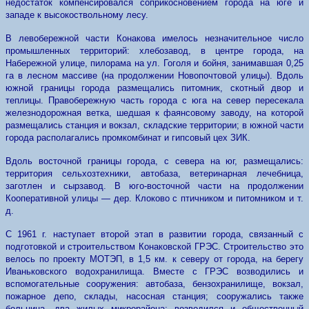
недостаток компенсировался соприкосновением города на юге и
западе к высокоствольному лесу.
В левобережной части Конакова имелось незначительное число
промышленных территорий: хлебозавод, в центре города, на
Набережной улице, пилорама на ул. Гоголя и бойня, занимавшая 0,25
га в лесном массиве (на продолжении Новопочтовой улицы). Вдоль
южной границы города размещались питомник, скотный двор и
теплицы. Правобережную часть города с юга на север пересекала
железнодорожная ветка, шедшая к фаянсовому заводу, на которой
размещались станция и вокзал, складские территории; в южной части
города располагались промкомбинат и гипсовый цех ЗИК.
Вдоль восточной границы города, с севера на юг, размещались:
территория сельхозтехники, автобаза, ветеринарная лечебница,
заготлен и сырзавод. В юго-восточной части на продолжении
Кооперативной улицы — дер. Клоково с птичником и питомником и т.
д.
С 1961 г. наступает второй этап в развитии города, связанный с
подготовкой и строительством Конаковской ГРЭС. Строительство это
велось по проекту МОТЭП, в 1,5 км. к северу от города, на берегу
Иваньковского водохранилища. Вместе с ГРЭС возводились и
вспомогательные сооружения: автобаза, бензохранилище, вокзал,
пожарное депо, склады, насосная станция; сооружались также
больница, два жилых микрорайона; возводился и общественный