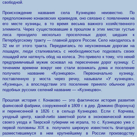
свободной.
Происхождение названия села Кузнецово неизвестно. По
предположению конаковских краеведов, оно связано с появлением на
его месте кузницы, в то время весьма важного хозяйственного
элемента. Через существовавшие в прошлом в этих местах густые
леса проходило несколько проселочных дорог, шедших к
Петербургскому тракту — главной дороге России. Село находилось в
32 км от этого тракта. Передвигаясь по неухоженным дорогам на
лошадях, люди сталкивались с необходимостью подковать своих
лошадей или натянуть обод на колеса. Это привело к тому, что некий
предприимчивый мужик основал на пересечении дорог кузницу. С
течением времени вокруг нее стали возникать дома и поселение
получило название «Кузнецово». Первоначально кузницу,
поставленную у моста через речку, называли «У кузнецов»,
«Кузнецы», а впоследствии это поселение приняло обычное для
подобных русских селений название — «Кузнецово».
Прошлая история г. Конаково — это фактически история развития
фаянсовой фабрики, сооруженной в 1809 г. в дер. Домкино (Воронуха)
и перенесенной в 1826 г. в сельцо Кузнецово. Если г. Корчева,
уездный центр, какой-либо заметной роли в экономической жизни
своего уезда и Тверской губернии не играла, то с. Кузнецово уже с
первой половины XIX в. получило широкую известность благодаря
разместившемуся в нем крупнейшему в России производству