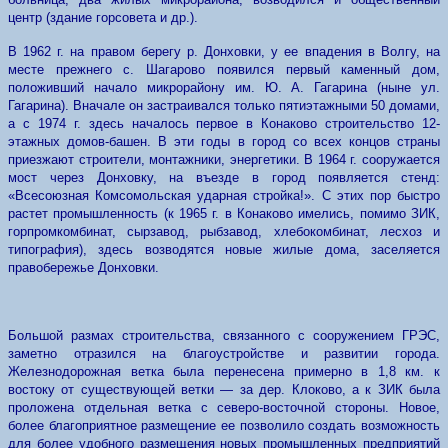
центр (здание горсовета и др.).
В 1962 г. на правом берегу р. Донховки, у ее впадения в Волгу, на
месте прежнего с. Шагарово появился первый каменный дом,
положивший начало микрорайону им. Ю. А. Гагарина (ныне ул.
Гагарина). Вначале он застраивался только пятиэтажными 50 домами,
а с 1974 г. здесь началось первое в Конаково строительство 12-
этажных домов-башен. В эти годы в город со всех концов страны
приезжают строители, монтажники, энергетики. В 1964 г. сооружается
мост через Донховку, на въезде в город появляется стенд:
«Всесоюзная Комсомольская ударная стройка!». С этих пор быстро
растет промышленность (к 1965 г. в Конаково имелись, помимо ЗИК,
горпромкомбинат, сырзавод, рыбзавод, хлебокомбинат, лесхоз и
типография), здесь возводятся новые жилые дома, заселяется
правобережье Донховки.
Большой размах строительства, связанного с сооружением ГРЭС,
заметно отразился на благоустройстве и развитии города.
Железнодорожная ветка была перенесена примерно в 1,8 км. к
востоку от существующей ветки — за дер. Клоково, а к ЗИК была
проложена отдельная ветка с северо-восточной стороны. Новое,
более благоприятное размещение ее позволило создать возможность
для более удобного размещения новых промышленных предприятий