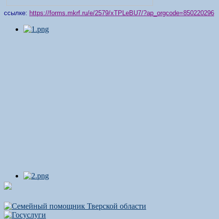
ссылке:
https://forms.mkrf.ru/e/2579/xTPLeBU7/?ap_orgcode=850220296