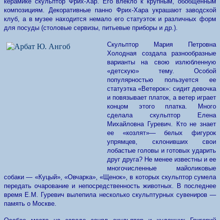
керамике скульптор Фрих-Хар. Его влекло к крупным, обобщенным
композициям. Декоративные панно Фрих-Хара украшают заводской
клуб, а в музее находится немало его статуэток и различных форм
для посуды (столовые сервизы, питьевые приборы и др.).
Скульптор Мария Петровна
Холодная создала разнообразные
варианты на свою излюбленную
«детскую» тему. Особой
популярностью пользуется ее
статуэтка «Ветерок»: сидит девочка
и повязывает платок, а ветер играет
концом этого платка. Много
сделала скульптор Елена
Михайловна Гуревич. Кто не знает
ее «козлят»— белых фигурок
упрямцев, склонивших свои
лобастые головы и готовых ударить
друг друга? Не менее известны и ее
многочисленные майоликовые
собаки — «Куцый», «Овчарка», «Щенок», в которых скульптор сумела
передать очарование и непосредственность животных. В последнее
время Е.М. Гуревич вылепила несколько скульптурных сувениров —
память о Москве.