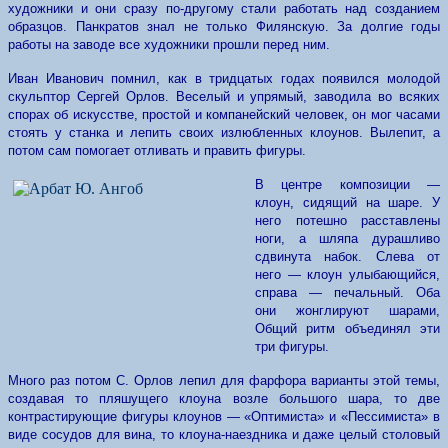
художники и они сразу по-другому стали работать над созданием
образцов. Панкратов знал не только Филянскую. За долгие годы
работы на заводе все художники прошли перед ним.
Иван Иванович помнил, как в тридцатых годах появился молодой
скульптор Сергей Орлов. Веселый и упрямый, заводила во всяких
спорах об искусстве, простой и компанейский человек, он мог часами
стоять у станка и лепить своих излюбленных клоунов. Вылепит, а
потом сам помогает отливать и править фигуры.
В центре композиции —
клоун, сидящий на шаре. У
него потешно расставлены
ноги, а шляпа дурашливо
сдвинута набок. Слева от
него — клоун улыбающийся,
справа — печальный. Оба
они жонглируют шарами,
Общий ритм объединял эти
три фигуры.
Много раз потом С. Орлов лепил для фарфора варианты этой темы,
создавая то пляшущего клоуна возле большого шара, то две
контрастирующие фигуры клоунов — «Оптимиста» и «Пессимиста» в
виде сосудов для вина, то клоуна-наездника и даже целый столовый