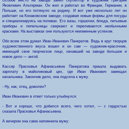
Особое место на заводе занял скульптор и художник Григорий
Яковлевич Альтерман. Он жил и работал во Франции, Германии, в
Польше, но его потянуло на родину. И вот уже несколько лет он
работает на Конаковском заводе, создавая новые формы для посуды
и специализируясь на поливах. Его вазы, горшочки, блюда, питьевые
приборы и пепельницы сверкают и переливаются необычными
красками. На выставках они пользуются неизменным успехом.
Обо всем этом думал Иван Иванович Панкратов. Ведь в круг творцов
художественного вкуса вошел и он сам — художник-красочник,
имеющий свое творческое лицо, начавший на заводе большое и
новое дело — ангоб.
Кассир Прасковья Афанасьевна Панкратова пришла выдавать
зарплату в майоликовый цех, где Иван Иванович замещал
начальника. Закончив дело, она подсела к мужу.
- Ну, как, отец, доволен?
Иван Иванович в ответ только улыбнулся.
- Вот и хорошо, что добился всего, чего хотел, — с гордостью
сказала Прасковья Афанасьевна.
А вечером она сама напомнила мужу: