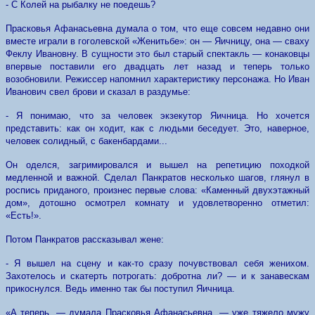
- С Колей на рыбалку не поедешь?
Прасковья Афанасьевна думала о том, что еще совсем недавно они
вместе играли в гоголевской «Женитьбе»: он — Яичницу, она — сваху
Феклу Ивановну. В сущности это был старый спектакль — конаковцы
впервые поставили его двадцать лет назад и теперь только
возобновили. Режиссер напомнил характеристику персонажа. Но Иван
Иванович свел брови и сказал в раздумье:
- Я понимаю, что за человек экзекутор Яичница. Но хочется
представить: как он ходит, как с людьми беседует. Это, наверное,
человек солидный, с бакенбардами...
Он оделся, загримировался и вышел на репетицию походкой
медленной и важной. Сделал Панкратов несколько шагов, глянул в
роспись приданого, произнес первые слова: «Каменный двухэтажный
дом», дотошно осмотрел комнату и удовлетворенно отметил:
«Есть!».
Потом Панкратов рассказывал жене:
- Я вышел на сцену и как-то сразу почувствовал себя женихом.
Захотелось и скатерть потрогать: добротна ли? — и к занавескам
прикоснулся. Ведь именно так бы поступил Яичница.
«А теперь, — думала Прасковья Афанасьевна, — уже тяжело мужу