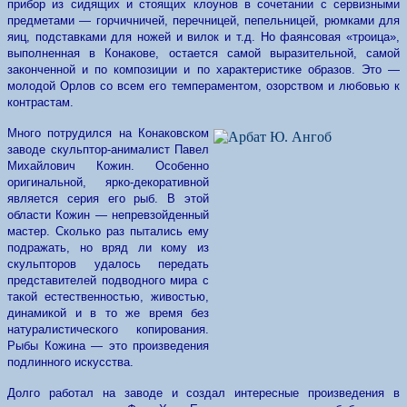
прибор из сидящих и стоящих клоунов в сочетании с сервизными
предметами — горчичничей, перечницей, пепельницей, рюмками для
яиц, подставками для ножей и вилок и т.д. Но фаянсовая «троица»,
выполненная в Конакове, остается самой выразительной, самой
законченной и по композиции и по характеристике образов. Это —
молодой Орлов со всем его темпераментом, озорством и любовью к
контрастам.
Много потрудился на Конаковском
заводе скульптор-анималист Павел
Михайлович Кожин. Особенно
оригинальной, ярко-декоративной
является серия его рыб. В этой
области Кожин — непревзойденный
мастер. Сколько раз пытались ему
подражать, но вряд ли кому из
скульпторов удалось передать
представителей подводного мира с
такой естественностью, живостью,
динамикой и в то же время без
натуралистического копирования.
Рыбы Кожина — это произведения
подлинного искусства.
Долго работал на заводе и создал интересные произведения в