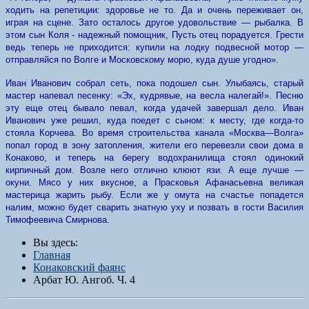
ходить на репетиции: здоровье не то. Да и очень переживает он,
играя на сцене. Зато осталось другое удовольствие — рыбалка. В
этом сын Коля - надежный помощник, Пусть отец порадуется. Грести
ведь теперь не приходится: купили на лодку подвесной мотор —
отправляйся по Волге и Московскому морю, куда душе угодно».
Иван Иванович собрал сеть, пока подошел сын. Улыбаясь, старый
мастер напевал песенку: «Эх, кудрявые, на весла налегай!». Песню
эту еще отец бывало певал, когда удачей завершал дело. Иван
Иванович уже решил, куда поедет с сыном: к месту, где когда-то
стояла Корчева. Во время строительства канала «Москва—Волга»
попал город в зону затопления, жители его перевезли свои дома в
Конаково, и теперь на берегу водохранилища стоял одинокий
кирпичный дом. Возле него отлично клюют язи. А еще лучше —
окуни. Мясо у них вкусное, а Прасковья Афанасьевна великая
мастерица жарить рыбу. Если же у омута на счастье попадется
налим, можно будет сварить знатную уху и позвать в гости Василия
Тимофеевича Смирнова.
Вы здесь:
Главная
Конаковский фаянс
Арбат Ю. Ангоб. Ч. 4