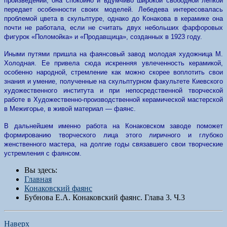
произведений, она спокойно и вдумчиво широкой свободной лепкой
передает особенности своих моделей. Лебедева интересовалась
проблемой цвета в скульптуре, однако до Конакова в керамике она
почти не работала, если не считать двух небольших фарфоровых
фигурок «Поломойка» и «Продавщица», созданных в 1923 году.
Иными путями пришла на фаянсовый завод молодая художница М.
Холодная. Ее привела сюда искренняя увлеченность керамикой,
особенно народной, стремление как можно скорее воплотить свои
знания и умение, полученные на скульптурном факультете Киевского
художественного института и при непосредственной творческой
работе в Художественно-производственной керамической мастерской
в Межигорье, в живой материал — фаянс.
В дальнейшем именно работа на Конаковском заводе поможет
формированию творческого лица этого лиричного и глубоко
женственного мастера, на долгие годы связавшего свои творческие
устремления с фаянсом.
Вы здесь:
Главная
Конаковский фаянс
Бубнова Е.А. Конаковский фаянс. Глава 3. Ч.3
Наверх