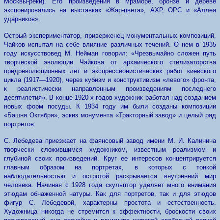
Москвы-реки). Его произведения в мраморе, бронзе и дереве
экспонировались на выставках «Жар-цвета», АХР, ОРС и «Аллея
ударников».
Острый экспериментатор, приверженец монументальных композиций,
Чайков испытал на себе влияние различных течений. О нем в 1935
году искусствовед М. Нейман говорил: «Чрезвычайно сложен путь
творческой эволюции Чайкова от архаического стилизаторства
предреволюционных лет и экспрессионистических работ киевского
цикла (1917—1920), через кубизм и конструктивизм «левого» фронта,
к реалистически направленным произведениям последнего
десятилетия». В конце 1920-х годов художник работал над созданием
новых форм посуды. К 1934 году им были созданы композиции
«Башня Октября», эскиз монумента «Тракторный завод» и целый ряд
портретов.
С. Лебедева приезжает на фаянсовый завод имени М. И. Калинина
творчески сложившимся художником, известным реализмом и
глубиной своих произведений. Круг ее интересов концентрируется
главным образом на портретах, в которых с тонкой
наблюдательностью и ост­ротой раскрывается внутренний мир
человека. Начиная с 1928 года скульптор уделяет много внимания
этюдам обнаженной натуры. Как для портретов, так и для этюдов
фигур С. Лебедевой, характерны простота и естественность.
Художница никогда не стремится к эффектности, броскости своих