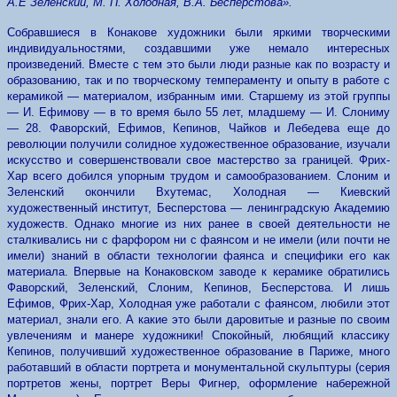
А.Е Зеленский, М. П. Холодная, В.А. Бесперстова».
Собравшиеся в Конакове художники были яркими творческими
индивидуальностями, создавшими уже немало интересных
произведений. Вместе с тем это были люди разные как по возрасту и
образованию, так и по творческому темпераменту и опыту в работе с
керамикой — материалом, избранным ими. Старшему из этой группы
— И. Ефимову — в то время было 55 лет, младшему — И. Слониму
— 28. Фаворский, Ефимов, Кепинов, Чайков и Лебедева еще до
революции получили солидное художественное образование, изучали
искусство и совершенствовали свое мастерство за границей. Фрих-
Хар всего добился упорным трудом и самообразованием. Слоним и
Зеленский окончили Вхутемас, Холодная — Киевский
художественный институт, Бесперстова — ленинградскую Академию
художеств. Однако многие из них ранее в своей деятельности не
сталкивались ни с фарфором ни с фаянсом и не имели (или почти не
имели) знаний в области технологии фаянса и специфики его как
материала. Впервые на Конаковском заводе к керамике обратились
Фаворский, Зеленский, Слоним, Кепинов, Бесперстова. И лишь
Ефимов, Фрих-Хар, Холодная уже работали с фаянсом, любили этот
материал, знали его. А какие это были даровитые и разные по своим
увлечениям и манере художники! Спокойный, любящий классику
Кепинов, получивший художественное образование в Париже, много
работавший в области портрета и монументальной скульптуры (серия
портретов жены, портрет Веры Фигнер, оформление набережной