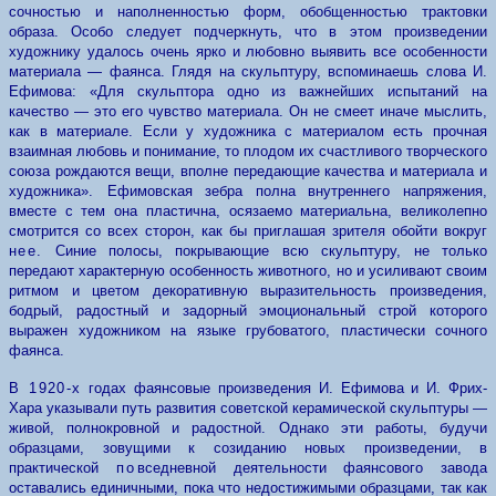
сочностью и наполненностью форм, обобщенностью трактовки
образа. Особо следует подчеркнуть, что в этом произведении
художнику удалось очень ярко и любовно выявить все особенности
материала — фаянса. Глядя на скульптуру, вспоминаешь слова И.
Ефимова: «Для скульптора одно из важнейших испытаний на
качество — это его чувство материала. Он не смеет иначе мыслить,
как в материале. Если у художника с материалом есть прочная
взаимная любовь и понимание, то плодом их счастливого творческого
союза рождаются вещи, вполне передающие качества и материала и
художника»
.
Ефимовская зебра полна внутреннего напряжения,
вместе с тем она пластична, осязаемо материальна, великолепно
смотрится со всех сторон, как бы приглашая зрителя обойти вокруг
нее.
Синие полосы, покрывающие всю скульптуру, не только
передают характерную особенность животного, но и усиливают своим
ритмом и цветом декоративную выразительность произведения,
бодрый, радостный и задорный эмоциональный строй которого
выражен художником на языке грубоватого, пластически сочного
фаянса.
В 1920-х
годах фаянсовые произведения И. Ефимова и И. Фрих-
Хара указывали путь развития советской керамической скульптуры —
живой, полнокровной и радостной. Однако эти работы, будучи
образцами, зовущими к созиданию новых произведении, в
практической
по
вседневной деятельности фаянсового завода
оставались единичными, пока что недостижимыми образцами, так как