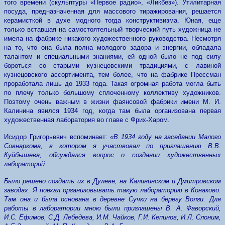
того времени (скульптуры «Первое радио», «Ликбез»). Утилитарная
посуда, предназначенная для массового тиражирования, решается
керамисткой в духе модного тогда конструктивизма. Юная, еще
только вставшая на самостоятельный творческий путь художница не
имела на фабрике никакого художественного руководства. Несмотря
на то, что она была полна молодого задора и энергии, обладала
талантом и специальными знаниями, ей одной было не под силу
бороться со старыми кузнецовскими традициями, с лавиной
кузнецовского ассортимента, тем более, что на фабрике Прессман
проработала лишь до 1933 года. Такая огромная работа могла быть
по плечу только большому сплоченному коллективу художников.
Поэтому очень важным в жизни фаянсовой фабрики имени М. И.
Калинина явился 1934 год, когда там была организована первая
художественная лаборатория во главе с Фрих-Харом.
Исидор Григорьевич вспоминает:
«В 1934 году на заседании Малого
Совнаркома, в котором я участвовал по приглашению В.В.
Куйбышева, обсуждался вопрос о создании художественных
лабораторий.
Было решено создать их в Дулеве, на Калининском и Дмитровском
заводах. Я поехал организовывать такую лабораторию в Конаково.
Там она и была основана в деревне Сучки на берегу Волги. Для
работы в лаборатории мною были приглашены В. А. Фаворский,
И.С. Ефимов, С.Д. Лебедева, И.М. Чайков, Г.И. Кепинов, И.Л. Слоним,