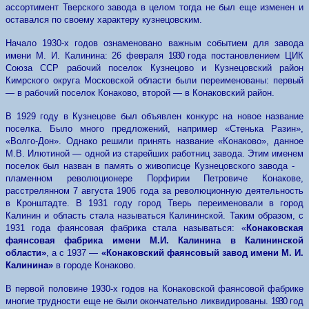
ассортимент Тверского завода в целом тогда не был еще изменен и
оставался по своему характеру кузнецовским.
Начало 1930-х годов ознаменовано важным событием для завода
имени М. И. Калинина: 26 февраля
1930
года постановлением ЦИК
Союза ССР рабочий поселок Кузнецово и Кузнецовский район
Кимрского округа Московской области были переименованы: первый
— в рабочий поселок Конаково, второй — в Конаковский район.
В 1929 году в Кузнецове был объявлен конкурс на новое название
поселка. Было много предложений, например «Стенька Разин»,
«Волго-Дон». Однако решили принять название «Конаково», данное
М.В. Илютиной — одной из старейших работниц завода. Этим именем
поселок был назван в память о живописце Кузнецовского завода
-
пламенном революционере Порфирии Петровиче Конакове,
расстрелянном 7 августа 1906 года за революционную деятельность
в Кронштадте. В 1931 году город Тверь переименовали в город
Калинин и область стала называться Калининской. Таким образом, с
1931 года фаянсовая фабрика стала называться: «
Конаковская
фаянсовая фабрика имени М.И. Калинина в Калининской
области»
, а с 1937 —
«Конаковский фаянсовый завод имени М. И.
Калинина»
в городе Конаково.
В первой половине 1930-х годов на Конаковской фаянсовой фабрике
многие трудности еще не были окончательно ликвидированы.
1930
год