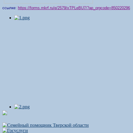
ссылке:
https://forms.mkrf.ru/e/2579/xTPLeBU7/?ap_orgcode=850220296