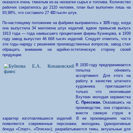
оказался очень тяжелым из-за нехватки сырья и топлива. Количество
рабочих сократилось до 2110 человек, план был выполнен лишь на
93,98%, что составило 27
400
тысяч штук.
По-настоящему положение на фабрике выправилось к
1935
году, когда
она выпустила 34 миллиона штук изделий, вдвое превысив выпуск
1913 года — года наивысшего процветания фирмы Кузнецова, в 1939
году завод выпустил 46 668 тысяч изделий. Следует отметить, что в
эти годы наряду с решением производственных вопросов, завод стал
обращать внимание на идейно-эстетическую сторону своей
продукции.
В 1930 году предпринимается
попытка обновить
ассортимент. Для этого на
работу в качестве штатного
художника приглашается
только что окончившая
Вхутеин молодая керамистка
С. Прессман.
Оказавшись на
производстве, она старалась
внести свежую струю в
характер изготовлявшихся изделий. В ее произведениях часто
появляются современные персонажи, молодежь (декоративные
блюда «Спорт», «Пляска»), разрабатываются темы, актуальные для