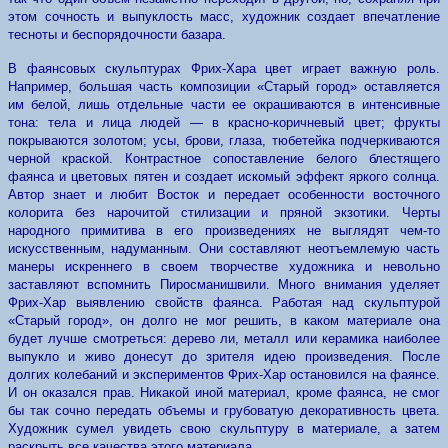
этом сочность и выпуклость масс, художник создает впечатление
тесноты и беспорядочности базара.
В фаянсовых скульптурах Фрих-Хара цвет играет важную роль.
Например, большая часть композиции «Старый город» оставляется
им белой, лишь отдельные части ее окрашиваются в интенсивные
тона: тела и лица людей — в красно-коричневый цвет; фрукты
покрываются золотом; усы, брови, глаза, тюбетейка подчеркиваются
черной краской. Контрастное сопоставление белого блестящего
фаянса и цветовых пятен и создает искомый эффект яркого солнца.
Автор знает и любит Восток и передает особенности восточного
колорита без нарочитой стилизации и пряной экзотики. Черты
народного примитива в его произведениях не выглядят чем-то
искусственным, надуманным. Они составляют неотъемлемую часть
манеры искреннего в своем творчестве художника и невольно
заставляют вспомнить Пиросманишвили. Много внимания уделяет
Фрих-Хар выявлению свойств фаянса. Работая над скульптурой
«Старый город», он долго не мог решить, в каком материале она
будет лучше смотреться: дерево ли, металл или керамика наиболее
выпукло и живо донесут до зрителя идею произведения. После
долгих колебаний и экспериментов Фрих-Хар остановился на фаянсе.
И он оказался прав. Никакой иной материал, кроме фаянса, не смог
бы так сочно передать объемы и грубоватую декоративность цвета.
Художник сумел увидеть свою скульптуру в материале, а затем
раскрыть все качества этого материала.