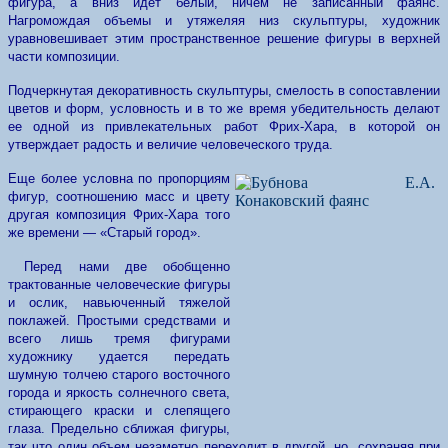
фигура, а вниз идет белый, ничем не записанный фаянс.
Нагромождая объемы и утяжеляя низ скульптуры, художник
уравновешивает этим пространственное решение фигуры в верхней
части композиции.
Подчеркнутая декоративность скульптуры, смелость в сопоставлении
цветов и форм, условность и в то же время убедительность делают
ее одной из привлекательных работ Фрих-Хара, в которой он
утверждает радость и величие человеческого труда.
Еще более условна по пропорциям
фигур,
соотношению масс и цвету
другая композиция Фрих-Хара того
же времени — «Старый город».
Перед нами две обобщенно
трактованные человеческие фигуры
и ослик, навьюченный тяжелой
поклажей. Простыми средствами и
всего лишь тремя фигурами
художнику удается передать
шумную толчею старого восточного
города и яркость солнечного света,
стирающего краски и слепящего
глаза. Предельно сближая фигуры,
так что один объем незаметно переходит в другой, но, сохраняя при