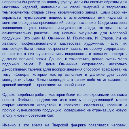
направили бы работу по новому руслу, дали бы свежие образцы для
массовых изделий, наполнили бы своей энергией и творческим
темпераментом старые стены керамического завода. Сами рабочие-
керамисты чувствовали пошлость изготовляемых ими изделий и
мечтали о создании произведений, созвучных эпохе. Среди мастеров
живописного цеха нашлись инициативные люди, которые стали
самостоятельно работать над новыми рисунками для массовой
продукции. Это были М. Овчинкин, М. Примочкин, И. Старов. Им не
хватало профессионального мастерства художника, часто их
композиции были плохо построены и наивны по своему содержанию,
но все же в них чувствовались искренность и желание передать
дыхание великой эпохи. До нас, к сожалению, дошло очень мало
подобных работ. В доме Овчинкина сохранилось несколько
декоративных таре­лок (для воспроизведения способом трафарета) на
тему «Север», которые мастер выполнил в далекие дни своей
молодости. Льды, белые медведи, а в синем небе летит самолет с
красной звездой — провозвестник новой жизни.
Однако подобные работы мастеров были только скромными ростками
нового. Фабрика продолжала изготовлять в подавляющей массе
старые масленки «капустой» и «орехом», салатницы, корзинки и
прочую кузнецовскую продукцию, совершенно не отражавшую новую
эпоху и новый советский быт.
Именно в это время на Тверской фабрике появляется человек,