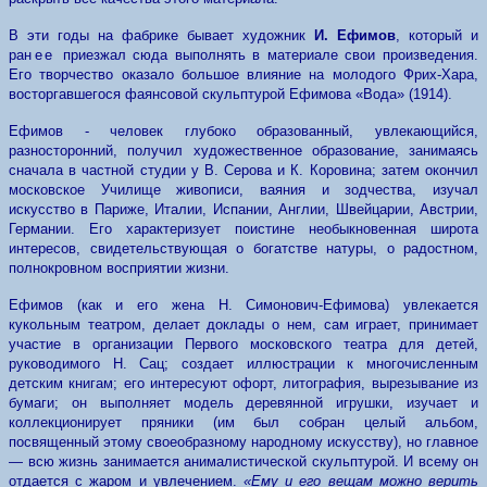
В эти годы на фабрике бывает художник
И. Ефимов
, который и
ра
нее
приезжал сюда выполнять в материале свои произведения.
Его творчество оказало большое влияние на молодого Фрих-Хара,
восторгавшегося фаянсовой скульптурой Ефимова «Вода» (1914).
Ефимов - человек глубоко образованный, увлекающийся,
разносторонний, получил художественное образование, занимаясь
сначала в частной студии у В. Серова и К. Коровина; затем окончил
московское Училище живописи, ваяния и зодчества, изучал
искусство в Париже, Италии, Испании, Англии, Швейцарии, Австрии,
Германии. Его характеризует поистине необыкновенная широта
интересов, свидетельствующая о богатстве натуры, о радостном,
полнокровном восприятии жизни.
Ефимов (как и его жена Н. Симонович-Ефимова) увлекается
кукольным театром, делает доклады о нем, сам играет, принимает
участие в организации Первого московского театра для детей,
руководимого Н. Сац; создает иллюстрации к многочисленным
детским книгам; его интересуют офорт, литография, вырезывание из
бумаги; он выполняет модель деревянной игрушки, изучает и
коллекционирует пряники (им был собран целый альбом,
посвященный этому своеобразному народному искусству), но главное
— всю жизнь занимается анималистической скульптурой. И всему он
отдается с жаром и увлечением.
«Ему и его вещам можно верить