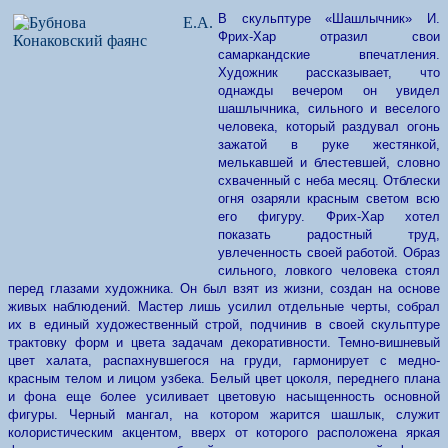
В скульптуре «Шашлычник» И.
Фрих-Хар отразил свои
самаркандские впечатления.
Художник рассказывает, что
однажды вечером он увидел
шашлычника, сильного и веселого
человека, который раздувал огонь
зажатой в руке жестянкой,
мелькавшей и блестевшей, сло­вно
схваченный с неба месяц. Отблески
огня озаряли красным светом всю
его фигуру. Фрих-Хар хотел
показать радостный труд,
увлеченность своей работой. Образ
сильного, ловкого человека стоял
перед глазами художника. Он был взят из жизни, создан на основе
живых наблюдений. Мастер лишь усилил отдельные черты, собрал
их в единый художественный строй, подчинив в своей скульптуре
трактовку форм и цвета задачам декоративности. Темно-вишневый
цвет халата, распахнувшегося на груди, гармонирует с медно-
красным телом и лицом узбека. Белый цвет цоколя, переднего плана
и фона еще более усиливает цветовую насыщенность основной
фигуры. Черный мангал, на котором жарится шашлык, служит
колористическим акцентом, вверх от которого расположена яркая