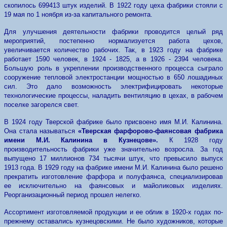
скопилось 699413 штук изделий. В 1922 году цеха фабрики стояли с
19 мая по 1 ноября из-за капитального ремонта.
Для улучшения деятельности фабрики проводится целый ряд
мероприятий, постепенно нормализуется работа цехов,
увеличивается количество рабочих. Так, в 1923 году на фабрике
работает 1590 человек, в 1924 - 1825, а в 1926 - 2394 человека.
Большую роль в укреплении производственного процесса сыграло
сооружение тепловой электростанции мощностью в 650 лошадиных
сил. Это дало возможность электрифицировать некоторые
технологические процессы, наладить вентиляцию в цехах, в рабочем
поселке загорелся свет.
В 1924 году Тверской фабрике было присвоено имя М.И. Калинина.
Она стала называться
«Тверская фарфорово-фаянсовая фабрика
имени М.И. Калинина в Кузнецове».
К 1928 году
производительность фабрики уже значительно возросла. За год
выпущено 17 миллионов 734 тысячи штук, что превысило выпуск
1913 года. В 1929 году на фабрике имени М.И. Калинина было решено
прекратить изготовление фарфора и полуфаянса, специализировав
ее исключительно на фаянсовых и майоликовых изделиях.
Реорганизационный период прошел нелегко.
Ассортимент изготовляемой продукции и ее облик в 1920-х годах по-
прежнему оставались кузнецовскими. Не было художников, которые