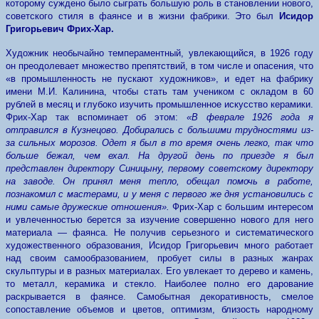
которому суждено было сыграть большую роль в становлении нового,
советского стиля в фаянсе и в жизни фабрики. Это был
Исидор
Григорьевич Фрих-Хар.
Художник необычайно темпераментный, увлекающийся, в 1926 году
он преодолевает множество препятствий, в том числе и опасения, что
«в промышленность не пускают художников», и едет на фабрику
имени М.И. Калинина, чтобы стать там учеником с окладом в 60
рублей в месяц и глубоко изучить промышленное искусство керамики.
Фрих-Хар так вспоминает об этом:
«В феврале 1926 года я
отправился в Кузнецово. Добирались с большими трудностями из-
за сильных морозов. Одет я был в то время очень легко, так что
больше бежал, чем ехал. На другой день по приезде я был
представлен директору Синицыну, первому советскому директору
на заводе. Он принял меня тепло, обещал помочь в работе,
познакомил с мастерами, и у меня с первого же дня установились с
ними самые дружеские отношения».
Фрих-Хар с большим интересом
и увлеченностью берется за изучение совершенно нового для него
материала — фаянса. Не получив серьезного и систематического
художественного образования, Исидор Григорьевич много работает
над своим самообразованием, пробует силы в разных жанрах
скульптуры и в разных материалах. Его увлекает то дерево и камень,
то металл, керамика и стекло. Наиболее полно его дарование
раскрывается в фаянсе. Самобытная декоративность, смелое
сопоставление объемов и цветов, оптимизм, близость народному