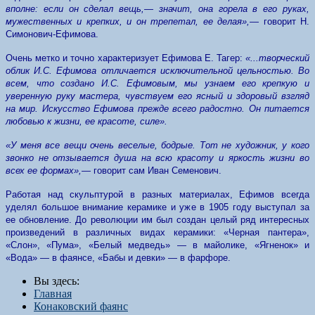
вполне: если он сделал вещь,— значит, она горела в его руках,
мужественных и крепких, и он трепетал, ее делая»,—
говорит Н.
Симонович-Ефимова.
Очень метко и точно характеризует Ефимова Е. Тагер:
«...творческий
облик И.С. Ефимова отличается исключительной цельностью. Во
всем, что создано И.С. Ефимовым, мы узнаем его крепкую и
уверенную руку мастера, чувствуем его ясный и здоровый взгляд
на мир. Искусство Ефимова прежде всего радостно. Он питается
любовью к жизни, ее красоте, силе».
«У меня все вещи очень веселые, бодрые. Тот не художник, у кого
звонко не отзывается душа на всю красоту и яркость жизни во
всех ее формах»,—
говорит сам Иван Семенович.
Работая над скульптурой в разных материалах, Ефимов всегда
уделял большое внимание керамике и уже в 1905 году выступал за
ее обновление. До революции им был создан целый ряд интересных
произведений в различных видах керамики: «Черная пантера»,
«Слон», «Пума», «Белый медведь» — в майолике, «Ягненок» и
«Вода» — в фаянсе, «Бабы и девки» — в фарфоре.
Вы здесь:
Главная
Конаковский фаянс