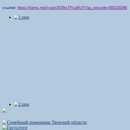
ссылке:
https://forms.mkrf.ru/e/2579/xTPLeBU7/?ap_orgcode=850220296