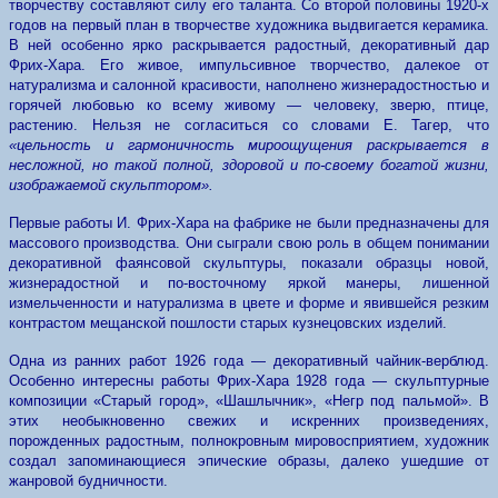
творчеству составляют силу его таланта. Со второй половины 1920-х
годов на первый план в творчестве художника выдвигается керамика.
В ней особенно ярко раскрывается радостный, декоративный дар
Фрих-Хара. Его живое, импульсивное творчество, далекое от
натурализма и салонной красивости, наполнено жизнерадостностью и
горячей любовью ко всему живому — человеку, зверю, птице,
растению. Нельзя не согласиться со словами Е. Тагер, что
«цельность и гармоничность мироощущения раскрывается в
несложной, но такой полной, здоровой и по-своему богатой жизни,
изображаемой скульптором».
Первые работы И. Фрих-Хара на фабрике не были предназначены для
массового производства. Они сыграли свою роль в общем понимании
декоративной фаянсовой скульптуры, показали образцы новой,
жизнерадостной и по-восточному яркой манеры, лишенной
измельченности и натурализма в цвете и форме и явившейся резким
контрастом мещанской пошлости старых кузнецовских изделий.
Одна из ранних работ 1926 года — декоративный чайник-верблюд.
Особенно интересны работы Фрих-Хара 1928 года — скульптурные
композиции «Старый город», «Шашлычник», «Негр под пальмой». В
этих необыкновенно свежих и искренних произведениях,
порожденных радостным, полнокровным мировосприятием, художник
создал запоминающиеся эпические образы, далеко ушедшие от
жанровой будничности.