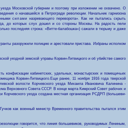
о уезда Московской губернии и поэтому
при
изложении не охвачено. О
ведения о начавшейся в Петрограде революции. Начальник гарнизона
енными
силами
назревающего переворота».
Как ни пытались скрыть
зда, до которых слух дошел и со стороны Москвы. На радость пели
только последняя строка: «Витте-балабошка») сажали в тюрьму и даже
ранты разоружили полицию и арестовали пристава. Избраны исполком
ской уездной земской управы Корвин-Литвицкого и об убийстве самого
ть конфискации кабинетских, удельных, монастырских и помещичьих
омещика Корвин-Литвицкого.
Еще ранее, 11 ноября 1916
года тверской
евской волости Корчевского уезда Михаила Ивановича Калинина -
ума Верховного Совета СССР.
В конце марта Кимрский Совет рабочих и
ки Корчевского уезда создана местная организация РСДРП (большеви­
Гучков как военный министр Временного правительства пытался этим
резолюции говорится, что линия большевиков, руководимых Лениным,