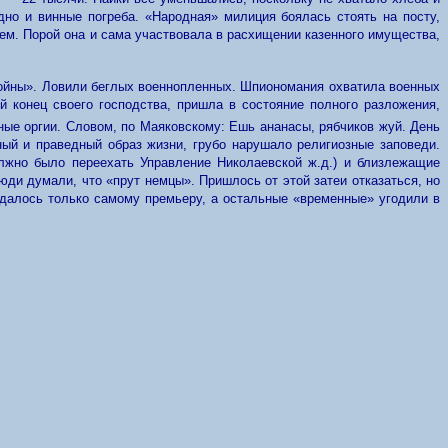
дно и винные
погреба. «Народная» милиция боялась стоять на посту,
ием. Порой она и сама участвовала в расхищении казенного имущества,
ойны».
Ловили беглых военнопленных. Шпиономания охватила военных
ий
конец
своего господства, пришла в состояние полного разложения,
ные оргии. Словом, по Маяковскому: Ешь ананасы, рябчиков жуй. День
ный и праведный образ жизни, грубо нарушало религиозные заповеди.
олжн
о
было переехать Управление Николаевской ж.д.) и близлежащие
люди думали, что
«прут немцы».
Пришлось от этой затеи отказаться, но
удалось только самому премьеру, а остальные «временные» угодили в