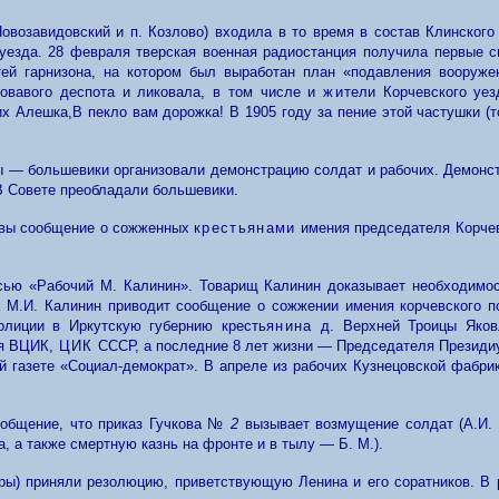
овозавидовский и п. Козлово) входила в то время в состав Клинског
 уезда.
28 февраля тверская военная радиостанция получила первые с
тей гарнизона, на котором был выработан план «подавления вооруж
ровавого деспота и ликовала, в том числе и
жи
тели Корчевского уе
их Алешка,
В пекло вам дорожка!
В 1905 году за пение этой частушки (
ы — большевики организовали демонстрацию солдат и рабочих. Демонст
 В Совете преобладали большевики.
чевы сообщение о сожженных
крестьянами
имения председателя Корчев
исью «Рабочий М. Калинин». Товарищ Калинин доказывает необходимос
а М.И.
Калинин
приводит сообщение о сожжении имения корчевского п
олиции
в
Иркутскую губернию кресть
янина
д. Верхней Троицы Яковл
ля ВЦИК,
ЦИК
СССР, а последние
8
лет жизни — Председателя Президи
й газете «Социал-демократ». В апреле из рабочих Кузнецовской фабри
ообщение, что приказ Гучкова №
2
вызывает возмущение солдат (А.И. 
а
,
а также смертную казнь на фронте и в тылу — Б. М.).
ры
)
приняли резолюцию, приветствующую Ленина и его соратников. В 