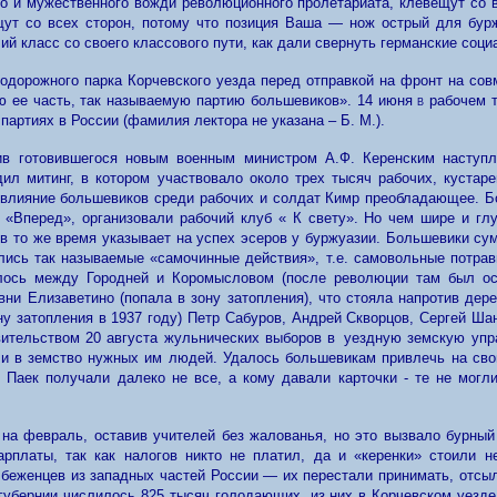
го и мужественного вожди революционного пролетариата, клевещут со в
ут со всех сторон, потому что позиция Ваша — нож острый для бурж
й класс со своего классового пути, как дали свернуть германские социа
нодорожного парка Корчевского уезда перед отправкой на фронт на со
 ее часть, так называемую партию большевиков». 14 июня
в
рабочем т
партиях в России (фамилия лектора не указана –
Б. М.
).
ив готовившегося новым военным министром А.Ф. Керенским наступ
ил митинг, в котором участвовало около трех тысяч рабочих, кустаре
 «влияние большевиков среди рабочих и солдат Кимр преобладающее. 
в «Вперед», организовали рабочий клуб « К свету». Но чем шире и г
а в то же время указывает на успех эсеров у буржуазии. Большевики сум
ались так называемые «самочинные действия», т.е. самовольные потрав
илось между Городней и Коромысловом (после революции там был осн
и Елизаветино (попала в зону затопления), что стояла напротив дере
ну затопления в 1937 году) Петр Сабуров, Андрей Скворцов
,
Сергей Ша
вительством 20 августа жульнических выборов
в
уездную земскую упра
и в земство нужных им людей. Удалось большевикам привлечь на свою
. Паек получали далеко не все, а кому давали карточки - те не мог
и на февраль, оставив учителей без жалованья, но это вызвало бурны
арплаты, так как налогов никто не платил, да и «керенки» стоили н
 беженцев из западных частей России — их перестали принимать, отсы
 губернии числилось
825
тысяч голодающих, из них в Корчевском уезде