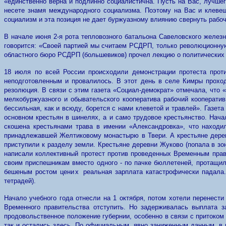
«единственно верна и подлинно социалистична. Пусть на Вас, лучше
несете знамя международного социализма. Поэтому на Вас и клевещ
социализм и эта позиция не дает буржуазному влиянию свернуть рабочи
В начале июня 2-я рота тепловозного батальона Савеловского желез
говорится:
«Своей партией мы считаем РСДРП, только революционную
областного бюро РСДРП (большевиков) прочел лекцию о политических 
18 июля
по
всей России происходили демонстрации протеста прот
неподготовленным и провалилось. В этот день в селе Кимры проход
резолюция. В связи с этим газета «Социал-демократ» отмечала, что
мелкобуржуазного
и
обывательского кооператива рабочий кооперати
бессильная, как и всюду, борется с нами клеветой и травлей». Газет
основном
крестьян в шинелях, а и само трудовое крестьянство. Нач
скошена крестьянами трава в имении «Александровка», что наход
принадлежавшей Желтиковому монастырю в Твери. А крестьяне деревн
приступили к разделу земли. Крестьяне деревни Жуково (попала в зо
написали коллективный протест против проведенных Временным пра
своим приспешникам вместо одного - по пачке бюллетеней, протащил
бешеным ростом цен
их
реальная зарплата катастрофически падала
тетрадей).
Начало учебного года отнесли на 1 октября, потом хотели перенест
Временного правительства отступить. Но задерживалась выплата з
продовольственное положение губернии, особенно в связи
с
притоком
так и остались здесь. По официальным, явно заниженным данным, в