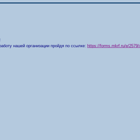
!
работу нашей организации пройдя по ссылке:
https://forms.mkrf.ru/e/25