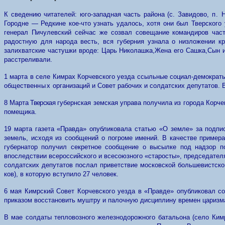
К сведению читателей: юго-западная часть района (с. Завидово,
п.
Н
Городне — Редкине кое-что узнать удалось, хотя они был Тверского
генерал Пичулевский сейчас же созвал совещание командиров час
радостную для народа весть, вся губерния узнала о низложении к
залихватские частушки вроде: Царь Николашка,
Жена его Сашка,
Сын 
расстреливали.
1
марта в селе Кимрах Корчевского уезда
ссыльные с
оциал-демократ
обществен
ных
организаций и Совет рабочих и солдатских депутатов.
8
Марта
Тверская
губернская земская управа получила из города Кор
помещика.
19 марта газета «Правда» опубликовала статью «О земле» за подп
земель, исходя из сообщений о погроме имений. В качестве пример
губернатор получил секретное сообщение о высылке под надзор п
впоследствии всероссийского и всесоюзного «старосты», председате
солдатских депутатов послал приветствие московской большевистско
ков), в которую вступило 27 человек.
6 мая Кимрский Совет Корчевского уезда в «Правде» опубликовал с
приказом
восстановить муштру и палочную дисциплину времен царизм
В мае солдаты тепловозного железнодорожного батальона (село Ким