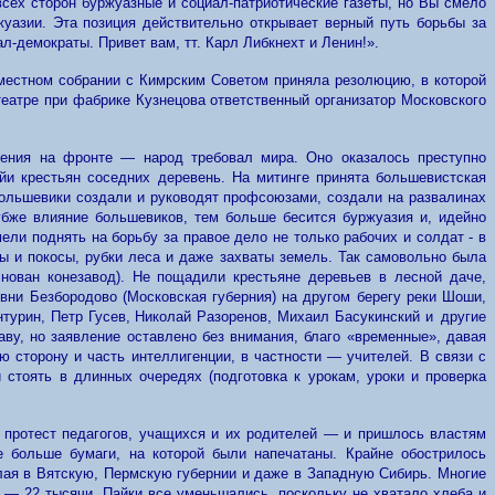
сех сторон буржуазные и социал-патриотические газеты, но Вы смело
уазии. Эта позиция действительно открывает верный путь борьбы за
л-демократы. Привет вам, тт. Карл Либкнехт и Ленин!».
вместном собрании с Кимрским Советом приняла резолюцию, в которой
еатре при фабрике Кузнецова ответственный организатор Московского
ления на фронте — народ требовал мира. Оно оказалось преступно
й
и крестьян соседних деревень. На митинге принята большевистская
Большевики создали и руководят профсоюзами, создали на развалинах
лубже влияние большевиков, тем больше бесится буржуазия и, идейно
ели поднять на борьбу за правое дело не только рабочих и солдат - в
ы и покосы, рубки леса и даже захваты земель. Так самовольно бы
ла
ован конезавод). Не пощадили крестьяне деревьев в лесной даче,
вни Безбородово (Московская губерния) на другом берегу реки Шоши,
нтурин,
Петр Гусев, Николай Разоренов, Михаил Басукинский
и
другие
ву, но заявление оставлено без внимания, благо «временные», давая
 сторону и часть интеллигенции, в частности — учителей. В связи с
ли стоять в длинных очередях
(
подготовка к урокам, уроки и проверка
й протест педагогов, учащихся и их родителей — и пришлось властям
е больше бумаги, на которой были напечатаны. Крайне обострилось
лая в Вятскую, Пермскую губернии и даже в Западную Сибирь. Многие
 — 22 тысячи. Пайки все уменьшались, поскольку не хватало хлеба и