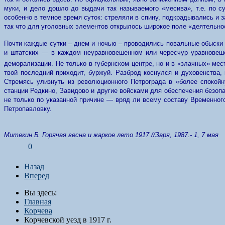
муки, и дело дошло до выдачи так называемого «месива», т.е. по с
особенно в темное время суток: стреляли в спину, подкрадывались и 
так что для уголовных элементов открылось широкое поле «деятельно
Почти каждые сутки – днем и ночью – проводились повальные обыски 
и штатских — в каждом неуравновешенном или чересчур уравновеше
деморализации. Не только в губернском центре, но и в «злачных» ме
твой последний приходит, буржуй. Разброд коснулся и духовенства,
Стремясь улизнуть из революционного Петрограда в «более спокой
станции Редкино, Завидово и другие войсками для обеспечения безоп
не только по указанной причине — вряд ли всему составу Временног
Петропавловку.
Митекин Б. Горячая весна и жаркое лето 1917 //Заря, 1987.- 1, 7 мая
0
Назад
Вперед
Вы здесь:
Главная
Корчева
Корчевской уезд в 1917 г.