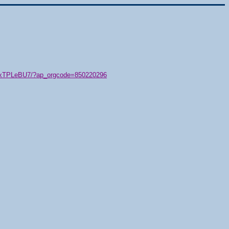
79/xTPLeBU7/?ap_orgcode=850220296