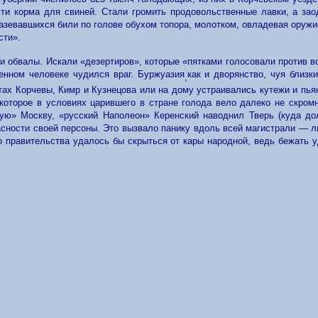
ути корма для свиней. Стали громить продовольственные лавки, а зао
зазевавшихся били по голове обухом топора, молотком, овладевая оруж
сти».
и обвалы. Искали «дезертиров», которые «пятками голосовали
против в
нном человеке чудился враг. Буржуазия
как и дворянство, чуя близк
,
стах Корчевы, Кимр и Кузнецова или на дому устраивались кутежи и пья
 которое в условиях
царившего
в стране голода
ве
ло далеко не скром
ную» Москву, «русский Наполеон» Керенский наводнил Тверь (куда д
асности своей персоны. Это вызвало панику вдоль всей магистрали — 
о правительства удалось бы скрыться от кары народной, ведь бежать 