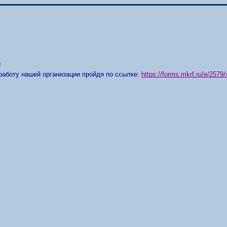
!
работу нашей организации пройдя по ссылке:
https://forms.mkrf.ru/e/25