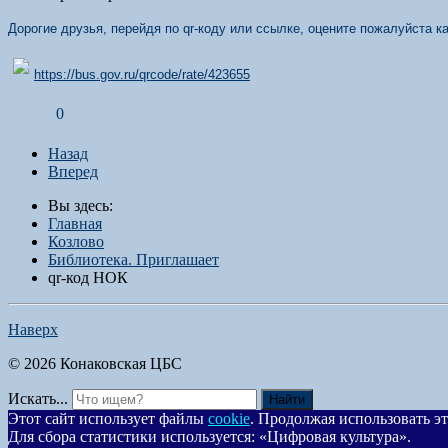
Дорогие друзья, перейдя по qr-коду или ссылке, оцените пожалуйста 
https://bus.gov.ru/qrcode/rate/423655
0
Назад
Вперед
Вы здесь:
Главная
Козлово
Библиотека. Приглашает
qr-код НОК
Наверх
© 2026 Конаковская ЦБС
Искать...
Найти
Этот сайт использует файлы
cookie
. Продолжая использовать эт
Для сбора статистики используется: «Цифровая культура».