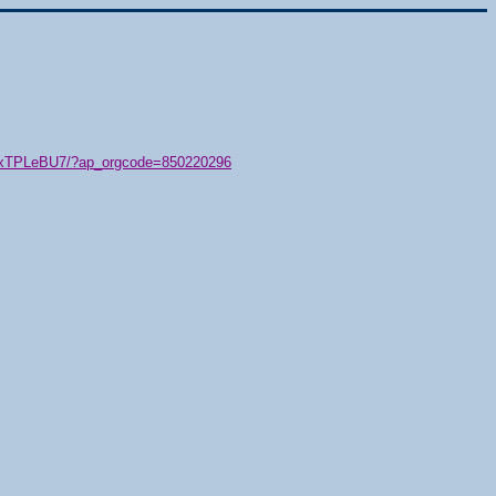
79/xTPLeBU7/?ap_orgcode=850220296