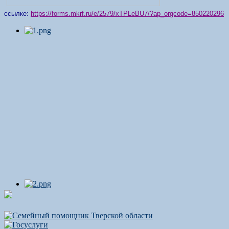
ссылке:
https://forms.mkrf.ru/e/2579/xTPLeBU7/?ap_orgcode=850220296