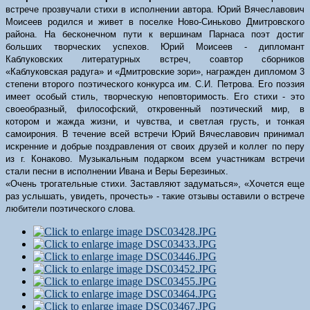
встрече прозвучали стихи в исполнении автора. Юрий Вячеславович
Моисеев родился и живет в поселке Ново-Синьково Дмитровского
района. На бесконечном пути к вершинам Парнаса поэт достиг
больших творческих успехов. Юрий Моисеев - дипломант
Каблуковских литературных встреч, соавтор сборников
«Каблуковская радуга» и «Дмитровские зори», награжден дипломом 3
степени второго поэтического конкурса им. С.И. Петрова. Его поэзия
имеет особый стиль, творческую неповторимость. Его стихи - это
своеобразный, философский, откровенный поэтический мир, в
котором и жажда жизни, и чувства, и светлая грусть, и тонкая
самоирония. В течение всей встречи Юрий Вячеславович принимал
искренние и добрые поздравления от своих друзей и коллег по перу
из г. Конаково. Музыкальным подарком всем участникам встречи
стали песни в исполнении Ивана и Веры Березиных.
«Очень трогательные стихи. Заставляют задуматься», «Хочется еще
раз услышать, увидеть, прочесть» - такие отзывы оставили о встрече
любители поэтического слова.