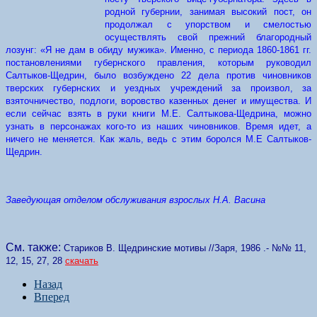
родной губернии, занимая высокий пост, он
продолжал с упорством и смелостью
осуществлять свой прежний благородный
лозунг: «Я не дам в обиду мужика». Именно, с периода 1860-1861 гг.
постановлениями губернского правления, которым руководил
Салтыков-Щедрин, было возбуждено 22 дела против чиновников
тверских губернских и уездных учреждений за произвол, за
взяточничество, подлоги, воровство казенных денег и имущества.
И
если сейчас взять в руки книги М.Е. Салтыкова-Щедрина, можно
узнать в персонажах кого-то из наших чиновников. Время идет, а
ничего не меняется. Как жаль, ведь с этим боролся М.Е Салтыков-
Щедрин.
Заведующая отделом обслуживания взрослых Н.А. Васина
См. также:
Стариков В. Щедринские мотивы //Заря, 1986 .- №№ 11,
12, 15, 27, 28
скачать
Назад
Вперед