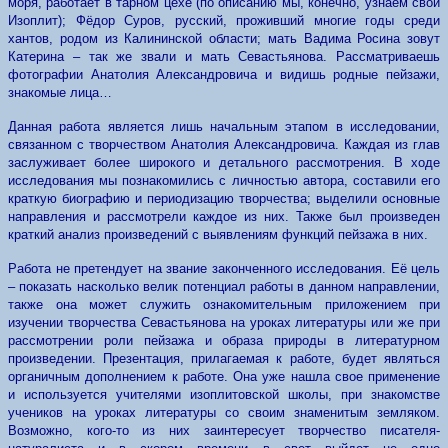
моря, работает в тарном цехе (по описанию мы, конечно, узнаём свой
Изоплит); Фёдор Суров, русский, проживший многие годы среди
хантов, родом из Калининской области; мать Вадима Росина зовут
Катерина – так же звали и мать Севастьянова. Рассматриваешь
фотографии Анатолия Александровича и видишь родные пейзажи,
знакомые лица…
Данная работа является лишь начальным этапом в исследовании,
связанном с творчеством Анатолия Александровича. Каждая из глав
заслуживает более широкого и детального рассмотрения. В ходе
исследования мы познакомились с личностью автора, составили его
краткую биографию и периодизацию творчества; выделили основные
направления и рассмотрели каждое из них. Также был произведен
краткий анализ произведений с выявлениям функций пейзажа в них.
Работа не претендует на звание законченного исследования. Её цель
– показать насколько велик потенциал работы в данном направлении,
также она может служить ознакомительным приложением при
изучении творчества Севастьянова на уроках литературы или же при
рассмотрении роли пейзажа и образа природы в литературном
произведении. Презентация, прилагаемая к работе, будет являться
органичным дополнением к работе. Она уже нашла свое применение
и используется учителями изоплитовской школы, при знакомстве
учеников на уроках литературы со своим знаменитым земляком.
Возможно, кого-то из них заинтересует творчество писателя-