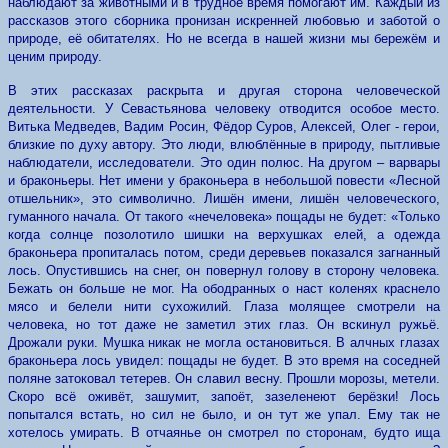
наблюдают за животными и в трудное время помогают им. Каждый из
рассказов этого сборника пронизан искренней любовью и заботой о
природе, её обитателях. Но не всегда в нашей жизни мы бережём и
ценим природу.
В этих рассказах раскрыта и другая сторона человеческой
деятельности. У Севастьянова человеку отводится особое место.
Витька Медведев, Вадим Росин, Фёдор Суров, Алексей, Олег - герои,
близкие по духу автору. Это люди, влюблённые в природу, пытливые
наблюдатели, исследователи. Это один полюс. На другом – варвары
и браконьеры. Нет имени у браконьера в небольшой повести «Лесной
отшельник», это символично. Лишён имени, лишён человеческого,
гуманного начала. От такого «нечеловека» пощады не будет: «Только
когда солнце позолотило шишки на верхушках елей, а одежда
браконьера пропиталась потом, среди деревьев показался загнанный
лось. Опустившись на снег, он повернул голову в сторону человека.
Бежать он больше не мог. На ободранных о наст коленях краснело
мясо и белели нити сухожилий. Глаза молящее смотрели на
человека, но тот даже не заметил этих глаз. Он вскинул ружьё.
Дрожали руки. Мушка никак не могла остановиться. В алчных глазах
браконьера лось увидел: пощады не будет. В это время на соседней
поляне затоковал тетерев. Он славил весну. Прошли морозы, метели.
Скоро всё оживёт, зашумит, запоёт, зазеленеют берёзки! Лось
попытался встать, но сил не было, и он тут же упал. Ему так не
хотелось умирать. В отчаянье он смотрел по сторонам, будто ища