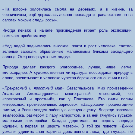
«На взгорке золотилась смола на деревьях, а в низине, за
черничником, ещё держалась лесная прохлада и трава оставляла на
сапогах мокрые следы росы».
Иногда пейзаж в начале произведения играет роль экспозиции,
намечает проблематику:
«Над водой поднимались высокие, почти в рост человека, светло-
зелёные заросли, обрызганные малиновыми бликами заходящего
солнца. Отец повернул к ним лодку».
Природа делает каждого благороднее, лучше, чище, легче,
милосерднее. А художественная литература, воссоздавая природу в
слове, воспитывает в человеке чувства бережного отношения к ней.
«Прекрасный и яростный мир» Севастьянова.
Мир произведений
Анатолия Александровича многогранный, многоликий, он
«прекрасный и яростный», как у Платонова. Его книги полны
интересных, противоречивых зарисовок: «Зашуршали прошлогодние
листья, и Росин увидел забавную лесную сценку. Впереди взрослая
землеройка, размером с пару напёрстков, а за ней тянулись гуськом
маленькие землеройки. Каждая держалась за шерсть впереди
идущей, а первая за шерсть матери». В той же повести «Дикий
урман» удивительная картина девственного леса, где глухарь не