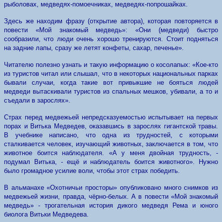
рыболовах, медведях-помоечниках, медведях-попрошайках.
Здесь же находим фразу (открытие автора), которая повторяется в
повести «Мой знакомый медведь»: «Они (медведи) быстро
сообразили, что люди очень хорошо тренируются. Стоит подняться
на задние лапы, сразу же летят конфеты, сахар, печенье».
Читателю полезно узнать и такую информацию о косолапых: «Кое-кто
из туристов читал или слышал, что в некоторых национальных парках
бывали случаи, когда такие вот привыкшие не бояться людей
медведи вытаскивали туристов из спальных мешков, убивали, а то и
съедали в зарослях».
Страх перед медвежьей непредсказуемостью испытывает на первых
порах и Витька Медведев, оказавшись в зарослях гигантской травы.
В учебнике написано, что одна из трудностей, с которыми
сталкивается человек, изучающий животных, заключается в том, что
животное боится наблюдателя. «А у меня двойная трудность, -
подумал Витька, - ещё и наблюдатель боится животного». Нужно
было громадное усилие воли, чтобы этот страх победить.
В альманахе «Охотничьи просторы» опубликовано много снимков из
медвежьей жизни, правда, чёрно-белых. А в повести «Мой знакомый
медведь» - трогательная история дикого медведя Рема и юного
биолога Витьки Медведева.