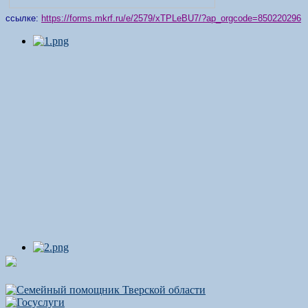
ссылке:
https://forms.mkrf.ru/e/2579/xTPLeBU7/?ap_orgcode=850220296