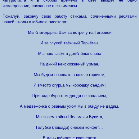
натуралиста и в скором времени в свет выйдет не одно
исследование, связанное с его именем.
Пожалуй, закончу свою работу стихами, сочинёнными ребятами
нашей школы к юбилею писателя:
Мы благодарны Вам за встречу на Тигровой
И за глухой таёжный Тарьёган.
Мы поплывём в долблёнке снова
На дикий неисхоженный урман.
Мы будем ночевать в ключе горячем,
И вместо огурца мы корюшку съедим;
При виде бурого медведя не заплачем,
А медвежонка с рваным ухом мы в обиду не дадим.
Мы знаем тайны Шельмы и Букета,
Голубке (лошади) снесём конфет…
В день юбилея с края света