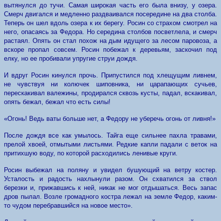
вытянулся до тучи. Самая широкая часть его была внизу, у озера.
Смерч двигался и медленно раздваивался посередине на два столба.
Теперь он шел вдоль озера к их берегу. Росин со страхом смотрел на
него, опасаясь за Федора. Но середина столбов посветлела, и смерч
растаял. Опять он стал похож на дым идущего за лесом паровоза, а
вскоре пропал совсем. Росин побежал к деревьям, заскочил под
елку, но ее пробивали упругие струи дождя.
И вдруг Росин кинулся прочь. Припустился под хлещущим ливнем,
не чувствуя ни колючек шиповника, ни царапающих сучьев,
перескакивал валежины, продирался сквозь кусты, падал, вскакивал,
опять бежал, бежал что есть силы!
«Огонь! Ведь ваты больше нет, а Федору не уберечь огонь от ливня!»
После дождя все как умылось. Тайга еще сильнее пахла травами,
прелой хвоей, отмытыми листьями. Редкие капли падали с веток на
притихшую воду, по которой расходились ленивые круги.
Росин выбежал на поляну и увидел бушующий на ветру костер.
Усталость и радость нахлынули разом. Он схватился за ствол
березки и, прижавшись к ней, никак не мог отдышаться. Весь запас
дров пылал. Возле громадного костра лежал на земле Федор, каким-
то чудом перебравшийся на новое место».