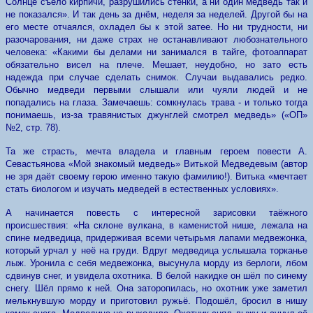
Солнце съело кирпичи, разрушились стенки, а ни один медведь так и
не показался». И так день за днём, неделя за неделей. Другой бы на
его месте отчаялся, охладел бы к этой затее. Но ни трудности, ни
разочарования, ни даже страх не останавливают любознательного
человека: «Какими бы делами ни занимался в тайге, фотоаппарат
обязательно висел на плече. Мешает, неудобно, но зато есть
надежда при случае сделать снимок. Случаи выдавались редко.
Обычно медведи первыми слышали или чуяли людей и не
попадались на глаза. Замечаешь: сомкнулась трава - и только тогда
понимаешь, из-за травянистых джунглей смотрел медведь» («ОП»
№2, стр. 78).
Та же страсть, мечта владела и главным героем повести А.
Севастьянова «Мой знакомый медведь» Витькой Медведевым (автор
не зря даёт своему герою именно такую фамилию!). Витька «мечтает
стать биологом и изучать медведей в естественных условиях».
А начинается повесть с интересной зарисовки таёжного
происшествия: «На склоне вулкана, в каменистой нише, лежала на
спине медведица, придерживая всеми четырьмя лапами медвежонка,
который урчал у неё на груди. Вдруг медведица услышала торканье
лыж. Уронила с себя медвежонка, высунула морду из берлоги, лбом
сдвинув снег, и увидела охотника. В белой накидке он шёл по синему
снегу. Шёл прямо к ней. Она заторопилась, но охотник уже заметил
мелькнувшую морду и приготовил ружьё. Подошёл, бросил в нишу