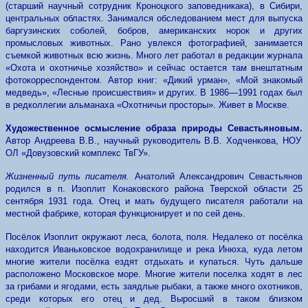
(старший научный сотрудник Кроноцкого заповедникака), в Сибири,
центральных областях. Занимался обследованием мест для выпуска
баргузинских соболей, бобров, американских норок и других
промысловых животных. Рано увлекся фотографией, занимается
съемкой животных всю жизнь. Много лет работал в редакции журнала
«Охота и охотничье хозяйство» и сейчас остается там внештатным
фотокорреспондентом. Автор книг: «Дикий урман», «Мой знакомый
медведь», «Лесные происшествия» и других. В 1986—1991 годах был
в редколлегии альманаха «Охотничьи просторы». Живет в Москве.
Художественное осмысление образа природы Севастьяновым.
Автор Андреева В.В., научный руководитель В.В. Ходченкова, НОУ
ОЛ «Довузовский комплекс ТвГУ».
Жизненный путь писателя.
Анатолий Александрович Севастьянов
родился в п. Изоплит Конаковского района Тверской области 25
сентября 1931 года. Отец и мать будущего писателя работали на
местной фабрике, которая функционирует и по сей день.
Посёлок Изоплит окружают леса, болота, поля. Недалеко от посёлка
находится Иваньковское водохранилище и река Инюха, куда летом
многие жители посёлка ездят отдыхать и купаться. Чуть дальше
расположено Московское море. Многие жители поселка ходят в лес
за грибами и ягодами, есть заядлые рыбаки, а также много охотников,
среди которых его отец и дед. Выросший в таком близком