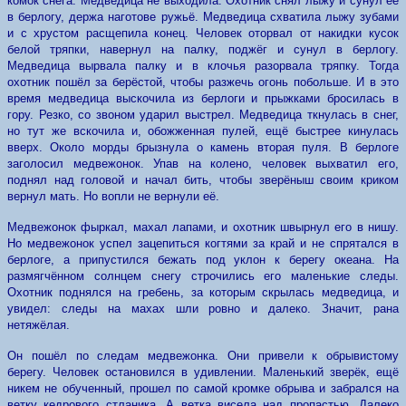
комок снега. Медведица не выходила. Охотник снял лыжу и сунул её
в берлогу, держа наготове ружьё. Медведица схватила лыжу зубами
и с хрустом расщепила конец. Человек оторвал от накидки кусок
белой тряпки, навернул на палку, поджёг и сунул в берлогу.
Медведица вырвала палку и в клочья разорвала тряпку. Тогда
охотник пошёл за берёстой, чтобы разжечь огонь побольше. И в это
время медведица выскочила из берлоги и прыжками бросилась в
гору. Резко, со звоном ударил выстрел. Медведица ткнулась в снег,
но тут же вскочила и, обожженная пулей, ещё быстрее кинулась
вверх. Около морды брызнула о камень вторая пуля. В берлоге
заголосил медвежонок. Упав на колено, человек выхватил его,
поднял над головой и начал бить, чтобы зверёныш своим криком
вернул мать. Но вопли не вернули её.
Медвежонок фыркал, махал лапами, и охотник швырнул его в нишу.
Но медвежонок успел зацепиться когтями за край и не спрятался в
берлоге, а припустился бежать под уклон к берегу океана. На
размягчённом солнцем снегу строчились его маленькие следы.
Охотник поднялся на гребень, за которым скрылась медведица, и
увидел: следы на махах шли ровно и далеко. Значит, рана
нетяжёлая.
Он пошёл по следам медвежонка. Они привели к обрывистому
берегу. Человек остановился в удивлении. Маленький зверёк, ещё
никем не обученный, прошел по самой кромке обрыва и забрался на
ветку кедрового стланика. А ветка висела над пропастью. Далеко