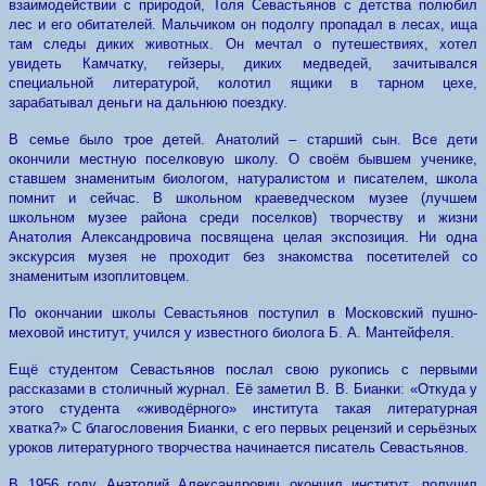
взаимодействии с природой, Толя Севастьянов с детства полюбил
лес и его обитателей. Мальчиком он подолгу пропадал в лесах, ища
там следы диких животных. Он мечтал о путешествиях, хотел
увидеть Камчатку, гейзеры, диких медведей, зачитывался
специальной литературой, колотил ящики в тарном цехе,
зарабатывал деньги на дальнюю поездку.
В семье было трое детей. Анатолий – старший сын. Все дети
окончили местную поселковую школу. О своём бывшем ученике,
ставшем знаменитым биологом, натуралистом и писателем, школа
помнит и сейчас. В школьном краеведческом музее (лучшем
школьном музее района среди поселков) творчеству и жизни
Анатолия Александровича посвящена целая экспозиция. Ни одна
экскурсия музея не проходит без знакомства посетителей со
знаменитым изоплитовцем.
По окончании школы Севастьянов поступил в Московский пушно-
меховой институт, учился у известного биолога Б. А. Мантейфеля.
Ещё студентом Севастьянов послал свою рукопись с первыми
рассказами в столичный журнал. Её заметил В. В. Бианки: «Откуда у
этого студента «живодёрного» института такая литературная
хватка?» С благословения Бианки, с его первых рецензий и серьёзных
уроков литературного творчества начинается писатель Севастьянов.
В 1956 году Анатолий Александрович окончил институт, получил