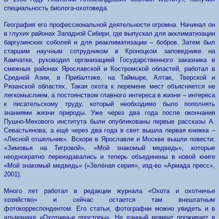
специальность биолога-охотоведа.
География его профессиональной деятельности огромна. Начинал он
в глухих районах Западной Сибири, где выпускал для акклиматизации
баргузинских соболей и для реаклиматизации – бобров. Затем был
старшим научным сотрудником в Кроноцком заповеднике на
Камчатке, руководил организацией Государственного заказника в
смежных районах Ярославской и Костромской областей, работал в
Средней Азии, в Прибалтике, на Таймыре, Алтае, Тверской и
Рязанской областях. Такая охота к перемене мест объясняется не
легкомыслием, а постоянством главного интереса в жизни – интереса
к писательскому труду, который необходимо было пополнять
знаниями жизни природы. Уже через два года после окончания
Пушно-Мехового института были опубликованы первые рассказы А.
Севастьянова, а ещё через два года в свет вышла первая книжка –
«Лесной отшельник». Вскоре в Ярославле и Москве вышли повести:
«Зимовья на Тигровой», «Мой знакомый медведь», которые
неоднократно переиздавались и теперь объединены в новой книге
«Мой знакомый медведь» («Зелёная серия», изд-во «Армада пресс»,
2001).
Много лет работал в редакции журнала «Охота и охотничье
хозяйство» и сейчас остается там внештатным
фотокорреспондентом. Его статьи, фотографии можно увидеть и в
альманахе «Охотничьи просторы». На данный момент проживает в