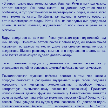
«В ответ только шум темно-зеленых бурунов. Руки и ноги как чужие,
вот-вот откажут. «Уж если смерть, то должно случиться что-то
особенное, а тут просто-напросто перевернулась лодка, и из-за этого
меня может не стать. Погибнуть так нелепо, в каком-то озере, за
сотни километров от людей. Нет!» И он из последних сил продолжал
плыть. А ветер крепчал, подхватывал с волн пену и рвал ее в
клочья…
Вдруг среди воя ветра и волн Росин услышал шум над головой: над
ним лебедь. Прижатый ветром почти к самой воде, он шумно махал
крыльями, оставаясь на месте. Даже эта сильная птица не могла
выдержать. Широко распахнув крылья, она отдалась во власть ветра,
и ее тут же отшвырнуло куда-то далеко назад».
Тесно связывая природу с душевным состоянием героев, автор
определяет одной из основных функций пейзажа психологическую.
Психологическая функция пейзажа состоит в том, что картина
природы помогает в раскрытии внутреннего мира героя, создавая
мажорную или минорную эмоциональную атмосферу (иногда
контрастную эмоциональному состоянию персонажа). Примером
использования данной функции пейзажа у Севастьянова является
один из наиболее напряжённых моментов повести «Дикий Урман»: «За
озером Росин увидел как будто дымок паровоза. Он двигался вдоль
противоположного берега. Это зарождался смерч. Он быстро