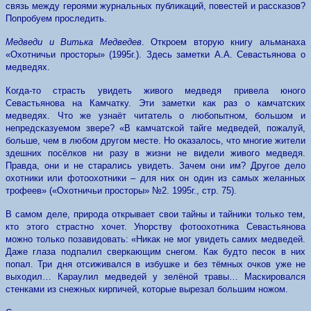
связь между героями журнальных публикаций, повестей и рассказов?
Попробуем проследить.
Медведи и Витька Медведев
. Откроем вторую книгу альманаха
«Охотничьи просторы» (1995г.). Здесь заметки А.А. Севастьянова о
медведях.
Когда-то страсть увидеть живого медведя привела юного
Севастьянова на Камчатку. Эти заметки как раз о камчатских
медведях. Что же узнаёт читатель о любопытном, большом и
непредсказуемом звере? «В камчатской тайге медведей, пожалуй,
больше, чем в любом другом месте. Но оказалось, что многие жители
здешних посёлков ни разу в жизни не видели живого медведя.
Правда, они и не старались увидеть. Зачем они им? Другое дело
охотники или фотоохотники – для них он один из самых желанных
трофеев» («Охотничьи просторы» №2. 1995г., стр. 75).
В самом деле, природа открывает свои тайны и тайники только тем,
кто этого страстно хочет. Упорству фотоохотника Севастьянова
можно только позавидовать: «Никак не мог увидеть самих медведей.
Даже глаза подпалил сверкающим снегом. Как будто песок в них
попал. Три дня отсиживался в избушке и без тёмных очков уже не
выходил… Караулил медведей у зелёной травы… Маскировался
стенками из снежных кирпичей, которые вырезал большим ножом.