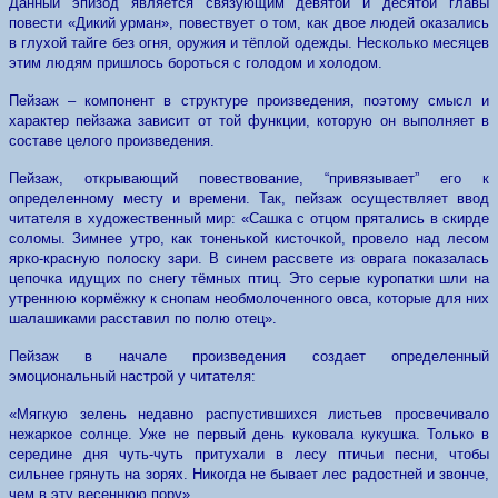
Данный эпизод является связующим девятой и десятой главы
повести «Дикий урман», повествует о том, как двое людей оказались
в глухой тайге без огня, оружия и тёплой одежды. Несколько месяцев
этим людям пришлось бороться с голодом и холодом.
Пейзаж – компонент в структуре произведения, поэтому смысл и
характер пейзажа зависит от той функции, которую он выполняет в
составе целого произведения.
Пейзаж, открывающий повествование, “привязывает” его к
определенному месту и времени. Так, пейзаж осуществляет ввод
читателя в художественный мир: «Сашка с отцом прятались в скирде
соломы. Зимнее утро, как тоненькой кисточкой, провело над лесом
ярко-красную полоску зари. В синем рассвете из оврага показалась
цепочка идущих по снегу тёмных птиц. Это серые куропатки шли на
утреннюю кормёжку к снопам необмолоченного овса, которые для них
шалашиками расставил по полю отец».
Пейзаж в начале произведения создает определенный
эмоциональный настрой у читателя:
«Мягкую зелень недавно распустившихся листьев просвечивало
нежаркое солнце. Уже не первый день куковала кукушка. Только в
середине дня чуть-чуть притухали в лесу птичьи песни, чтобы
сильнее грянуть на зорях. Никогда не бывает лес радостней и звонче,
чем в эту весеннюю пору».