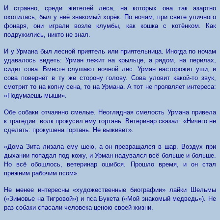
И странно, среди жителей леса, на которых она так азартно
охотилась, был у неё знакомый хорёк. По ночам, при свете уличного
фонаря, они играли возле клумбы, как кошка с котёнком. Как
подружились, никто не знал.
И у Урмана был лесной приятель или приятельница. Иногда по ночам
удавалось видеть: Урман лежит на крыльце, а рядом, на перилах,
сидит сова. Вместе слушают ночной лес. Урман насторожит уши, и
сова повернёт в ту же сторону голову. Сова уловит какой-то звук,
смотрит то на копну сена, то на Урмана. А тот не проявляет интереса:
«Подумаешь мыши».
Обе собаки отчаянно смелые. Неоглядная смелость Урмана привела
к трагедии: волк прокусил ему гортань. Ветеринар сказал: «Ничего не
сделать: прокушена гортань. Не выживет».
«Дома Зита лизала ему шею, а он превращался в шар. Воздух при
дыхании попадал под кожу, и Урман надувался всё больше и больше.
Но всё обошлось, ветеринар ошибся. Прошло время, и он стал
прежним рабочим псом».
Не менее интересны «художественные биографии» лайки Шельмы
(«Зимовье на Тигровой») и пса Букета («Мой знакомый медведь»). Не
раз собаки спасали человека ценою своей жизни.