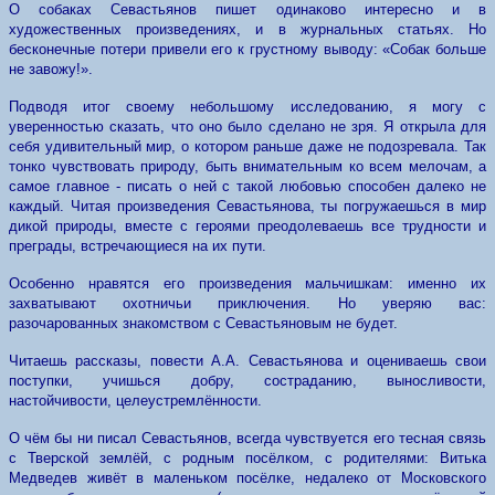
О собаках Севастьянов пишет одинаково интересно и в
художественных произведениях, и в журнальных статьях. Но
бесконечные потери привели его к грустному выводу: «Собак больше
не завожу!».
Подводя итог своему небольшому исследованию, я могу с
уверенностью сказать, что оно было сделано не зря. Я открыла для
себя удивительный мир, о котором раньше даже не подозревала. Так
тонко чувствовать природу, быть внимательным ко всем мелочам, а
самое главное - писать о ней с такой любовью способен далеко не
каждый. Читая произведения Севастьянова, ты погружаешься в мир
дикой природы, вместе с героями преодолеваешь все трудности и
преграды, встречающиеся на их пути.
Особенно нравятся его произведения мальчишкам: именно их
захватывают охотничьи приключения. Но уверяю вас:
разочарованных знакомством с Севастьяновым не будет.
Читаешь рассказы, повести А.А. Севастьянова и оцениваешь свои
поступки, учишься добру, состраданию, выносливости,
настойчивости, целеустремлённости.
О чём бы ни писал Севастьянов, всегда чувствуется его тесная связь
с Тверской землёй, с родным посёлком, с родителями: Витька
Медведев живёт в маленьком посёлке, недалеко от Московского