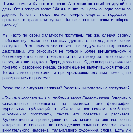
Птицы кормили бы его и в траве. А в доме он погиб на другой же
день. Отец говорил тогда: "Жизнь у них как цепочка, одно звено за
другим. То он в гнезде должен смирно сидеть, а подрастёт -
прятаться в траве или кустах. Ты взял его из травы и оборвал
цепочку".
Мы часто по своей халатности поступаем так же, следуя своему
любопытству, даже не пытаясь думать о последствиях своих
поступков. Этот пример заставляет нас задуматься над нашими
действиями. Это относиться не только к более внимательному и
бережному отношению к животным, но и такому же отношению ко
всему, что нас окружает. Природа учит нас. Одно неверное движение
привело к разорению гнезда, смерти ещё не вылупившихся птенцов.
То же самое происходит и при чрезмерном желании помочь, не
разобравшись в проблеме.
Разве это не ситуация из жизни? Разве мы никогда так не поступали?
«Гончие и косолапые», или любимые герои Севастьянова
. Говорить о
Севастьянове невозможно, не привлекая его фотографий,
журнальных публикаций в «Охоте и охотничьем хозяйстве»,
«Охотничьих просторах», текста его повестей и рассказов.
Художественных произведений не так много, но они все очень
интересны и основаны на наблюдениях опытного биолога, очень
внимательного человека, талантливого художника слова. Есть ли