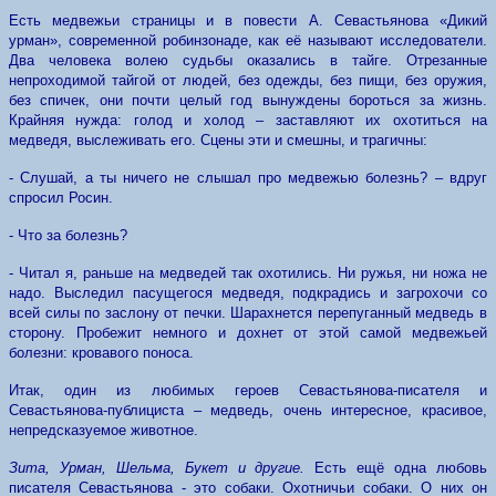
Есть медвежьи страницы и в повести А. Севастьянова «Дикий
урман», современной робинзонаде, как её называют исследователи.
Два человека волею судьбы оказались в тайге. Отрезанные
непроходимой тайгой от людей, без одежды, без пищи, без оружия,
без спичек, они почти целый год вынуждены бороться за жизнь.
Крайняя нужда: голод и холод – заставляют их охотиться на
медведя, выслеживать его. Сцены эти и смешны, и трагичны:
- Слушай, а ты ничего не слышал про медвежью болезнь? – вдруг
спросил Росин.
- Что за болезнь?
- Читал я, раньше на медведей так охотились. Ни ружья, ни ножа не
надо. Выследил пасущегося медведя, подкрадись и загрохочи со
всей силы по заслону от печки. Шарахнется перепуганный медведь в
сторону. Пробежит немного и дохнет от этой самой медвежьей
болезни: кровавого поноса.
Итак, один из любимых героев Севастьянова-писателя и
Севастьянова-публициста – медведь, очень интересное, красивое,
непредсказуемое животное.
Зита, Урман, Шельма, Букет и другие.
Есть ещё одна любовь
писателя Севастьянова - это собаки. Охотничьи собаки. О них он