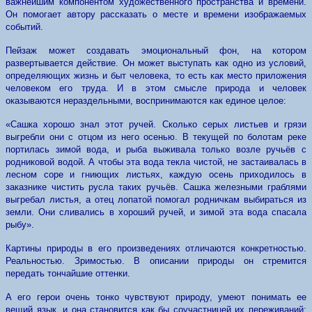
важнейшим компонентом художественного пространства и времени.
Он помогает автору рассказать о месте и времени изображаемых
событий.
Пейзаж может создавать эмоциональный фон, на котором
развертывается действие. Он может выступать как одно из условий,
определяющих жизнь и быт человека, то есть как место приложения
человеком его труда. И в этом смысле природа и человек
оказываются нераздельными, воспринимаются как единое целое:
«Сашка хорошо знал этот ручей. Сколько серых листьев и грязи
выгребли они с отцом из него осенью. В текущей по болотам реке
портилась зимой вода, и рыба выживала только возле ручьёв с
родниковой водой. А чтобы эта вода текла чистой, не застаивалась в
лесном соре и гниющих листьях, каждую осень приходилось в
заказнике чистить русла таких ручьёв. Сашка железными граблями
выгребал листья, а отец лопатой помогал родничкам выбираться из
земли. Они сливались в хороший ручей, и зимой эта вода спасала
рыбу».
Картины природы в его произведениях отличаются конкретностью.
Реальностью. Зримостью. В описании природы он стремится
передать тончайшие оттенки.
А его герои очень тонко чувствуют природу, умеют понимать ее
вещий язык, и она становится как бы соучастницей их переживаний: