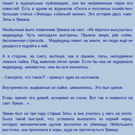
пишет в журнальных публикациях, они же непременные герои его
повестей. Есть в одном из журналов «Охота и охотничье хозяйство»
большая статья «Эпизоды собачьей жизни». Это история двух лаек:
Зиты и Урмана.
Необычным было появление Урмана на свет: «Из берлоги высунулась
медведица. Чуть запоздали выстрелы. Прыжок зверя, рёв собак,
бесконечная стрельба… Медведица лежит на земле, но люди ещё не
решаются подойти к ней.
А в стороне, на снегу, вытянув, как в прыжке, лапы, неподвижно
лежала лайка. Под животом пятно крови. Если бы она не задержала
медведицу, неизвестно, чем бы всё кончилось.
- Смотрите, что такое?! – крикнул один из охотников.
Внутренности, вырванные из лайки, шевелились. Это был щенок.
Егерь принёс его домой, вскормил из соски. Вот так и появился на
свет Урман…».
Урман был на три года старше Зиты, и она училась у него на охоте.
Была такой быстрой, что успевала выхватить из корней норку,
которую механическим щупом выгоняли из убежища. Небольшого
росточка, она пролезала в норы, куда не протиснуться Урману.