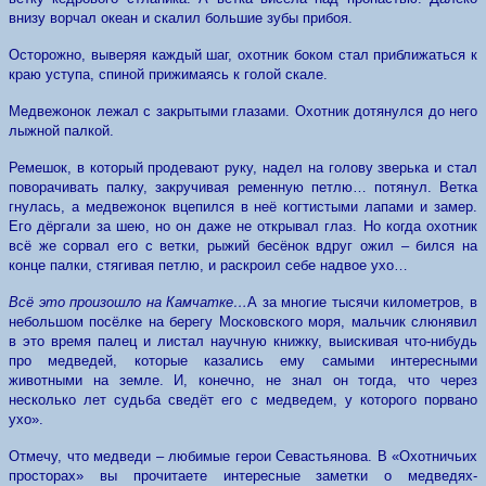
внизу ворчал океан и скалил большие зубы прибоя.
Осторожно, выверяя каждый шаг, охотник боком стал приближаться к
краю уступа, спиной прижимаясь к голой скале.
Медвежонок лежал с закрытыми глазами. Охотник дотянулся до него
лыжной палкой.
Ремешок, в который продевают руку, надел на голову зверька и стал
поворачивать палку, закручивая ременную петлю… потянул. Ветка
гнулась, а медвежонок вцепился в неё когтистыми лапами и замер.
Его дёргали за шею, но он даже не открывал глаз. Но когда охотник
всё же сорвал его с ветки, рыжий бесёнок вдруг ожил – бился на
конце палки, стягивая петлю, и раскроил себе надвое ухо…
Всё это произошло на Камчатке…
А за многие тысячи километров, в
небольшом посёлке на берегу Московского моря, мальчик слюнявил
в это время палец и листал научную книжку, выискивая что-нибудь
про медведей, которые казались ему самыми интересными
животными на земле. И, конечно, не знал он тогда, что через
несколько лет судьба сведёт его с медведем, у которого порвано
ухо».
Отмечу, что медведи – любимые герои Севастьянова. В «Охотничьих
просторах» вы прочитаете интересные заметки о медведях-