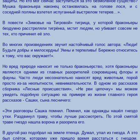
защиты. Но кто мог сейчас заступиться за это безмолвное существо?
Мушка браконьера наконец остановилась на голове лося, и с
соседней поляны взлетел испуганный выстрелом тетерев…».
В повести «Зимовье на Тигровой» тигрица, у которой браконьеры
бездумно расстреляли тигрёнка, мстит людям, но убивает совсем не
тех, кто причинил её зло.
Во многих произведениях звучит настойчивый голос автора: «Люди!
Будьте добры и милосердны! Умны и терпеливы! Бережно относитесь
к тому, что вас окружает!».
Но вред природе наносит не только браконьерство, хотя браконьеры
являются одними из главных разорителей сокровищниц флоры и
фауны. Часто люди несознательно наносят вред животным, порой
просто из-за неопытности, невнимательности. В одном из рассказов
сборника «Лесные происшествия», «Не рви цепочку» мы можем
увидеть подобную ситуацию на примере из жизни главного героя
рассказов - Сашки, сына лесничего:
«Эти разговоры Сашка помнил. Помнил, как однажды нашёл гнездо
утки. Раздвинул траву, чтобы лучше рассмотреть. По этой смятой
траве гнездо нашла ворона и разорила его.
В другой раз подобрал на земле птенца. Думал, упал из гнезда. А это
был слёток, которому уже пришло время расстаться с гнездом.