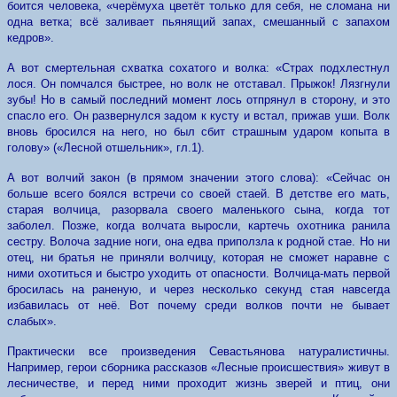
боится человека, «черёмуха цветёт только для себя, не сломана ни
одна ветка; всё заливает пьянящий запах, смешанный с запахом
кедров».
А вот смертельная схватка сохатого и волка: «Страх подхлестнул
лося. Он помчался быстрее, но волк не отставал. Прыжок! Лязгнули
зубы! Но в самый последний момент лось отпрянул в сторону, и это
спасло его. Он развернулся задом к кусту и встал, прижав уши. Волк
вновь бросился на него, но был сбит страшным ударом копыта в
голову» («Лесной отшельник», гл.1).
А вот волчий закон (в прямом значении этого слова): «Сейчас он
больше всего боялся встречи со своей стаей. В детстве его мать,
старая волчица, разорвала своего маленького сына, когда тот
заболел. Позже, когда волчата выросли, картечь охотника ранила
сестру. Волоча задние ноги, она едва приползла к родной стае. Но ни
отец, ни братья не приняли волчицу, которая не сможет наравне с
ними охотиться и быстро уходить от опасности. Волчица-мать первой
бросилась на раненую, и через несколько секунд стая навсегда
избавилась от неё. Вот почему среди волков почти не бывает
слабых».
Практически все произведения Севастьянова натуралистичны.
Например, герои сборника рассказов «Лесные происшествия»
живут в
лесничестве, и перед ними проходит жизнь зверей и птиц, они