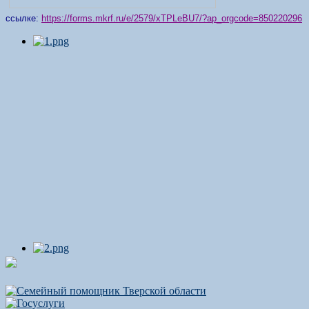
ссылке:
https://forms.mkrf.ru/e/2579/xTPLeBU7/?ap_orgcode=850220296