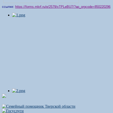
ссылке:
https://forms.mkrf.ru/e/2579/xTPLeBU7/?ap_orgcode=850220296