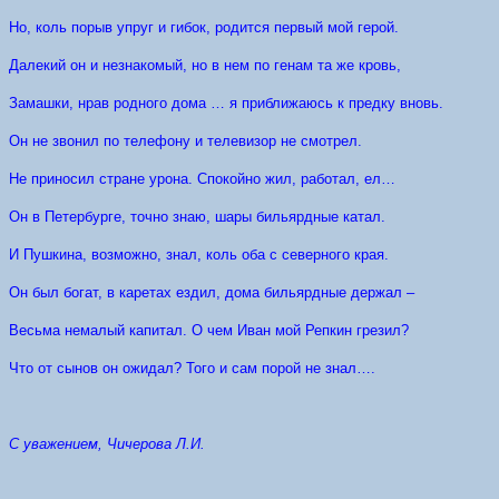
Но, коль порыв упруг и гибок, родится первый мой герой.
Далекий он и незнакомый, но в нем по генам та же кровь,
Замашки, нрав родного дома … я приближаюсь к предку вновь.
Он не звонил по телефону и телевизор не смотрел.
Не приносил стране урона. Спокойно жил, работал, ел…
Он в Петербурге, точно знаю, шары бильярдные катал.
И Пушкина, возможно, знал, коль оба с северного края.
Он был богат, в каретах ездил, дома бильярдные держал –
Весьма немалый капитал. О чем Иван мой Репкин грезил?
Что от сынов он ожидал? Того и сам порой не знал….
С уважением, Чичерова Л.И.