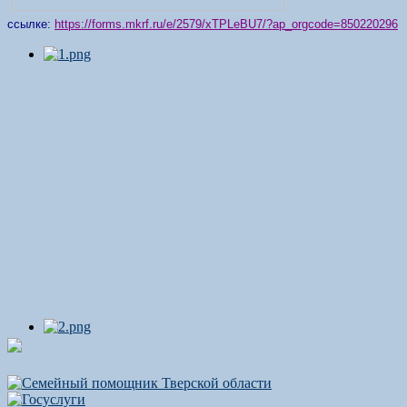
ссылке:
https://forms.mkrf.ru/e/2579/xTPLeBU7/?ap_orgcode=850220296