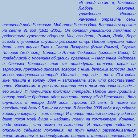
«В этой поэме я, Чичерова
Любовь Ивановна,
урожденная Репкина
намерена отразить семь
поколений рода Репкиных. Мой отец Репкин Иван Васильевич прожил
на свете 91 год (1911 -2002). Он обладал уникальной памятью и
радостным чувством общения. Мы, его дети, Римма, Люба, Вера
всегда с упоением слушали рассказы отца. Потом слушали наши
дети - его внучки Галя и Света Лазаревы (дочка Римма), Сережа
Чичеров (мой сын), Валера и Антон Федоровы (сыновья Веры). С
прадедушкой с упоением общались правнучки – Настенька Федорова
и Оленька Чичерова, так как прадедушка отлично играл на
гармошке, прекрасно рисовал, говорил с ними детским голосом, знал
много интересных историй. Однажды, еще где – то в 70-х годах
мне пришла в голову идея – записывать все, что рассказывает
отец. Временами я уже сама пытала его о том или ином эпизоде в
его жизни. И получилась толстая тетрадь. Потом мне пришла в
голову вообще бредовая идея написать поэму «Род Репкиных».
Это
случилось в январе 1999 года. Прошло 10 лет. В поэме на
сегодняшний день 9,5 тысяч строк. В декабре 2008 года я приобрела
хорошую игрушку – компьютер. И теперь третья по счету идея не
дает покоя моей душе – набрать поэму на компьютере. Конечно,
надо сказать, что поэма не закончена. Я вплотную подошла к
описанию седьмого поколения, но тут начали разворачиваться
лихие моменты с индивидуумами пятого и шестого поколения. И