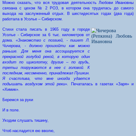
Можно сказать, что вся трудовая деятельность Любови Ивановны
связана с цехом № 2 РОЗ, в котором она трудилась до самого
выхода на заслуженный отдых. В шестидесятых годах (два года)
работала в Усолье – Сибирском.
Стихи стала писать в 1965 году в городе
Усолье - Сибирское за 6 тыс. километров от
дома.
«Знакомство с поэзией, - пишет Л.
Чичерова, - должно произойти как можно
раньше. Для меня она ассоциируется с
прекрасной голубой рекой, в которую один
входит по щиколотку, другие – по грудь,
третьи погружаются в нее с головой. К
последним, несомненно, принадлежал Пушкин.
Я счастлива, что мне иногда удается
подышать воздухом этой реки».
Печаталась в газетах «Заря» и
«Химик».
Беремся за руки
И в поле.
Уходим слушать тишину,
Чтоб насладится ею вволю,