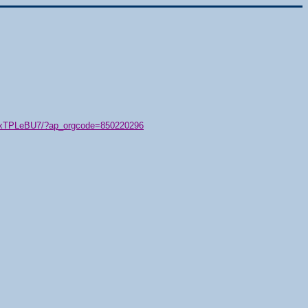
79/xTPLeBU7/?ap_orgcode=850220296