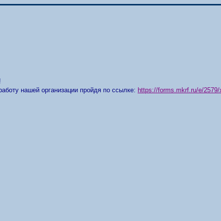
!
работу нашей организации пройдя по ссылке:
https://forms.mkrf.ru/e/25