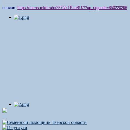
ссылке:
https://forms.mkrf.ru/e/2579/xTPLeBU7/?ap_orgcode=850220296