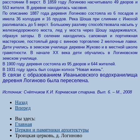
расстоянии 8 верст. В 1859 году Логиново насчитывало 49 дворов и
553 жителя. В деревне находилась часовня.
По описанию 1887 года деревня Логиново состояла из 6 посадов и
имела 36 колодцев и 16 прудов. Река Шоша при слиянии с Инюхой
разливалась до 5 верст. Большому разливу способствовала насыпь у
железнодорожного моста, лед у моста через Шошу задерживался,
образуя заторы. В селении находились сапожная и портняжная
мастерские, постоялый двор с винною торговлею 2 мелочные лавки.
Дети учились в земском училище деревни Жуково и в местной школе
грамотности. В начале XX века дети обучались в Логиновском
земском училище.
В 1900 году деревня состояла из 95 дворов и 644 жителей.
В 1931 году здесь был создан колхоз "Новая жизнь".
В связи с образованием Иваньковского водохранилища
деревня Логиново была переселена.
Источник: Счётчиков К.И. Корчевская старина. Вып. 6. – М., 2008
Назад
Вперед
Вы здесь:
Главная
Церкви и памятники архитектуры
Троицкая церковь, д. Логиново