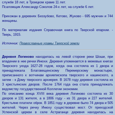
службе 18 лет, в Троицком храме 11 лет.
Псаломщик Александр Соколов 24-х лет, на службе 6 лет.
Прихожан в деревнях Беззубово, Кетово, Жуково - 695 мужчин и 744
женщины.
По материалам издания Справочная книга по Тверской епархии. -
Тверь, 1915.
Источник:
Православные храмы Тверской земли
Деревня Логиново
находилась на левой стороне реки Шоши, при
впадении в нее речки Инюхи.
Деревня упоминается в межевых книгах
Тверского уезда 1627-28 годов, когда она состояла из 1 двора и
принадлежала Благовещенскому Перемерскому монастырю,
приписанного к вотчинам архиепископа тверского и кашинского, а
затем - к Дому тверского архиерея. В 1678 году деревня состояла из
3 крестьянских дворов. После 1764 года она стала принадлежать
ведомству государственной Коллегии экономии.
По описанию конца XVIII века деревня Логиново состояла из 30
дворов и 131 жителя, а в 1806 году - из 31 двора и 227 жителей.
Крестьяне платили оброк. В 1851 году в деревне было 74 двора и 505
жителей. Через речку Инюху существовал мост. От приходской
Успенской церкви в селе Астраганце деревня находилась на