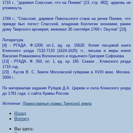
1715 г., "деревня Спасская, что на Понике" [13, стр. 482], церковь не
упомянута.
1769 г., "Спасская, деревня Повольского стана на речке Понике, что
прежде был погост Спасской, владение Коллегии экономии, ранее
дому Тверского архиерея, межевал 30 сентября 1769 г. Окулов" [23].
Литература
[4] - РГАДА. Ф.1209, оп.1, ед. хр. 15626. Копия писцовой книги
Клинского уезда 7132-7133 (1624-1625) гг., письма и меры князя
Василия Романовича Волконского и подьячего Григория Софонова.
[13] - РГАДА. Ф. 350, оп. 1, ед. хр. 185. Сказки …Клинского уезда
1715 год.
[23] - Кусов В. С. Земли Московской губернии в XVIII веке. Москва.
2004 г.
По материалам издания Рубцов Д.А. Церкви и села Клинского уезда
до 1781 года. с сайта Храмы России
Источник:
Православные храмы Тверской земли
Назад
Вперед
Вы здесь: