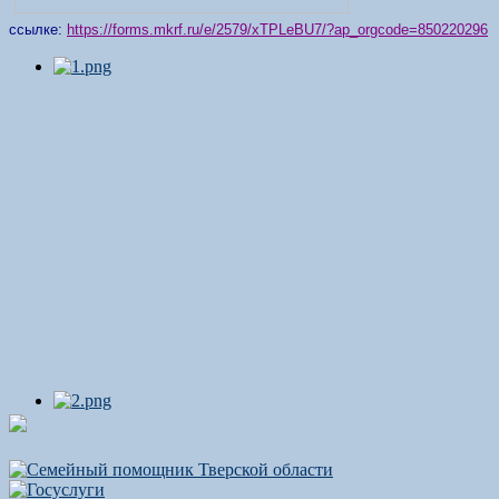
ссылке:
https://forms.mkrf.ru/e/2579/xTPLeBU7/?ap_orgcode=850220296