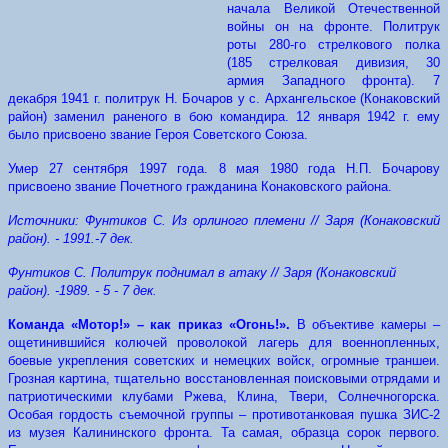
начала Великой Отечественной
войны он на фронте. Политрук
роты 280-го стрелкового полка
(185 стрелковая дивизия, 30
армия Западного фронта). 7
декабря 1941 г. политрук Н. Бочаров у с. Архангельское (Конаковский
район) заменил раненого в бою командира. 12 января 1942 г. ему
было присвоено звание Героя Советского Союза.
Умер 27 сентября 1997 года. 8 мая 1980 года Н.П. Бочарову
присвоено звание Почетного гражданина Конаковского района.
Источники: Фунтиков С. Из орлиного племени // Заря (Конаковский
район). - 1991.-7 дек.
Фунтиков С. Политрук поднимал в атаку // Заря (Конаковский
район). -1989. - 5 - 7 дек.
Команда «Мотор!» – как приказ «Огонь!».
В объективе камеры –
ощетинившийся колючей проволокой лагерь для военнопленных,
боевые укрепления советских и немецких войск, огромные траншеи.
Грозная картина, тщательно восстановленная поисковыми отрядами и
патриотическими клубами Ржева, Клина, Твери, Солнечногорска.
Особая гордость съемочной группы – противотанковая пушка ЗИС-2
из музея Калининского фронта. Та самая, образца сорок первого.