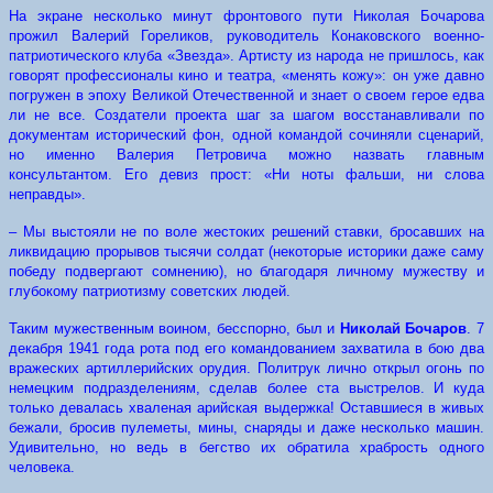
На экране несколько минут фронтового пути Николая Бочарова
прожил Валерий Гореликов, руководитель Конаковского военно-
патриотического клуба «Звезда». Артисту из народа не пришлось, как
говорят профессионалы кино и театра, «менять кожу»: он уже давно
погружен в эпоху Великой Отечественной и знает о своем герое едва
ли не все. Создатели проекта шаг за шагом восстанавливали по
документам исторический фон, одной командой сочиняли сценарий,
но именно Валерия Петровича можно назвать главным
консультантом. Его девиз прост: «Ни ноты фальши, ни слова
неправды».
– Мы выстояли не по воле жестоких решений ставки, бросавших на
ликвидацию прорывов тысячи солдат (некоторые историки даже саму
победу подвергают сомнению), но благодаря личному мужеству и
глубокому патриотизму советских людей.
Таким мужественным воином, бесспорно, был и
Николай Бочаров
. 7
декабря 1941 года рота под его командованием захватила в бою два
вражеских артиллерийских орудия. Политрук лично открыл огонь по
немецким подразделениям, сделав более ста выстрелов. И куда
только девалась хваленая арийская выдержка! Оставшиеся в живых
бежали, бросив пулеметы, мины, снаряды и даже несколько машин.
Удивительно, но ведь в бегство их обратила храбрость одного
человека.