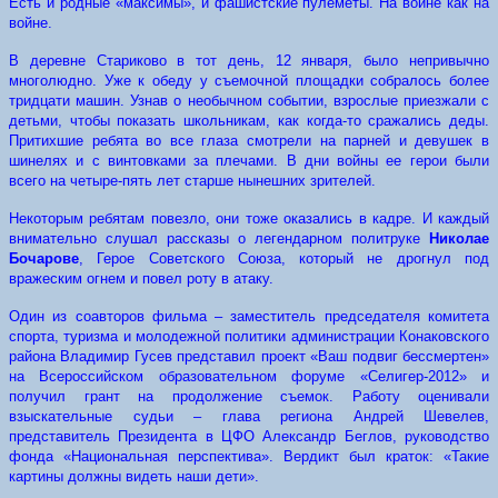
Есть и родные «максимы», и фашистские пулеметы. На войне как на
войне.
В деревне Стариково
в тот день, 12 января, было непривычно
многолюдно. Уже к обеду у съемочной площадки собралось более
тридцати машин. Узнав о необычном событии, взрослые приезжали с
детьми, чтобы показать школьникам, как когда-то сражались деды.
Притихшие ребята во все глаза смотрели на парней и девушек в
шинелях и с винтовками за плечами. В дни войны ее герои были
всего на четыре-пять лет старше нынешних зрителей.
Некоторым ребятам повезло, они тоже оказались в кадре. И каждый
внимательно слушал рассказы о легендарном политруке
Николае
Бочарове
, Герое Советского Союза, который не дрогнул под
вражеским огнем и повел роту в атаку.
Один из соавторов фильма – заместитель председателя комитета
спорта, туризма и молодежной политики администрации Конаковского
района Владимир Гусев представил проект «Ваш подвиг бессмертен»
на Всероссийском образовательном форуме «Селигер-2012» и
получил грант на продолжение съемок. Работу оценивали
взыскательные судьи – глава региона Андрей Шевелев,
представитель Президента в ЦФО Александр Беглов, руководство
фонда «Национальная перспектива». Вердикт был краток: «Такие
картины должны видеть наши дети».