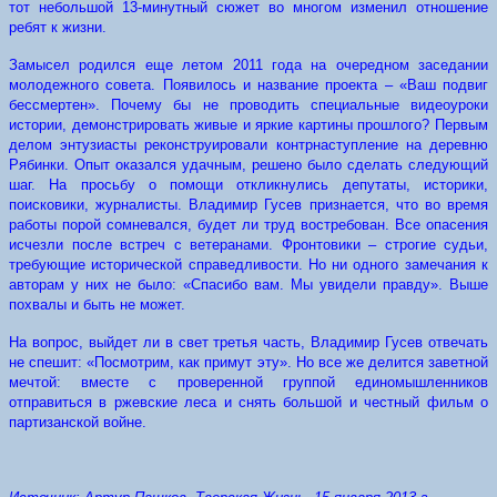
тот небольшой 13-минутный сюжет во многом изменил отношение
ребят к жизни.
Замысел родился еще летом 2011 года на очередном заседании
молодежного совета. Появилось и название проекта – «Ваш подвиг
бессмертен». Почему бы не проводить специальные видеоуроки
истории, демонстрировать живые и яркие картины прошлого? Первым
делом энтузиасты реконструировали контрнаступление на деревню
Рябинки. Опыт оказался удачным, решено было сделать следующий
шаг. На просьбу о помощи откликнулись депутаты, историки,
поисковики, журналисты. Владимир Гусев признается, что во время
работы порой сомневался, будет ли труд востребован. Все опасения
исчезли после встреч с ветеранами. Фронтовики – строгие судьи,
требующие исторической справедливости. Но ни одного замечания к
авторам у них не было: «Спасибо вам. Мы увидели правду». Выше
похвалы и быть не может.
На вопрос, выйдет ли в свет третья часть, Владимир Гусев отвечать
не спешит: «Посмотрим, как примут эту». Но все же делится заветной
мечтой: вместе с проверенной группой единомышленников
отправиться в ржевские леса и снять большой и честный фильм о
партизанской войне.