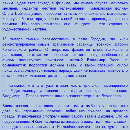
Каким будет этот эпизод в фильме, мы узнаем спустя несколько
месяцев. Редактор местной телекомпании «Конаковская волна»
Ольга Бойкова умело перевела на язык кино архивные материалы.
Как и у любого автора, у нее есть свой взгляд на происходившее в те
времена. Но волю фантазии она не дает – это хорошо в
художественной картине.
13 января съемки переместились в село Городня, где были
реконструированы самые трагические страницы военной истории
Конаковского района. О зверствах фашистов много написано и
рассказано, но стоит ли переносить их на пленку, особенно если
фильм планируется показывать детям? Владимир Гусев не
сомневается: подростки должны знать, с какой страшной силой
пришлось столкнуться нашему народу. Если не называть главное зло
века по имени, можно встретиться с ним снова.
– Напомню, что это уже вторая часть фильма, посвященного
освободительному движению на территории края, – говорит
Владимир. – Первая рассказывала о подвиге сержанта Вячеслава
Васильковского, закрывшего своим телом амбразуру вражеского
дота. Мы стремились показать войну без прикрас, на пределе
правды. И школьники смотрели нашу работу затаив дыхание. Это не
преувеличение. Я был на одном из показов и видел их – молчаливых,
сосредоточенных, серьезных. Не люблю громких слов, но думаю, что