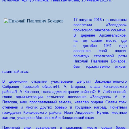
Источник: Артур Пашков, Тверская Жизнь, 15 января 2013 г.
17 августа 2016 г. в сельском
поселении «Завидово»
произошло знаковое событие.
В деревне Архангельское,
на том самом месте, где
в декабре 1941 года
совершил свой подвиг
политрук стрелковой роты
Николай Павлович Бочаров,
был торжественно открыт
памятный знак.
В церемонии открытия участвовали депутат Законодательного
Собрания Тверской областиН. А. Егорова, глава Конаковского
районаЛ. А. Козлова, глава администрации районаО. В. Лобановский,
глава администрации сельского поселения «Завидово» А. М.
Пляскин, наш прославленный земляк, кавалер ордена Славы трех
степеней и многих других боевых и трудовых наград, Почетный
гражданин Конаковского района Иван Андреевич Рулев, местные
жители, учащиеся Мокшинской и Завидовской школ.
Памятный знак установлен в красивом месте среди берез: