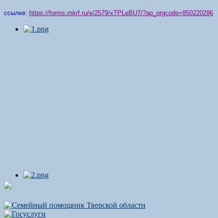
ссылке:
https://forms.mkrf.ru/e/2579/xTPLeBU7/?ap_orgcode=850220296