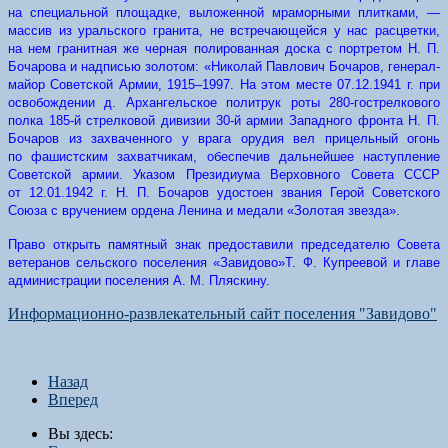
на специальной площадке, выложенной мраморными плитками, —
массив из уральского гранита, не встречающейся у нас расцветки,
на нем гранитная же черная полированная доска с портретом Н. П.
Бочарова и надписью золотом: «Николай Павлович Бочаров, генерал-
майор Советской Армии, 1915–1997. На этом месте 07.12.1941 г. при
освобождении д. Архангельское политрук роты 280-гострелкового
полка 185-й стрелковой дивизии 30-й армии Западного фронта Н. П.
Бочаров из захваченного у врага орудия вел прицельный огонь
по фашистским захватчикам, обеспечив дальнейшее наступление
Советской армии. Указом Президиума Верховного Совета СССР
от 12.01.1942 г. Н. П. Бочаров удостоен звания Герой Советского
Союза с вручением ордена Ленина и медали «Золотая звезда».
Право открыть памятный знак предоставили председателю Совета
ветеранов сельского поселения «Завидово»Т. Ф. Купреевой и главе
администрации поселения А. М. Пляскину.
Информационно-развлекательный сайт поселения "Завидово"
Назад
Вперед
Вы здесь: