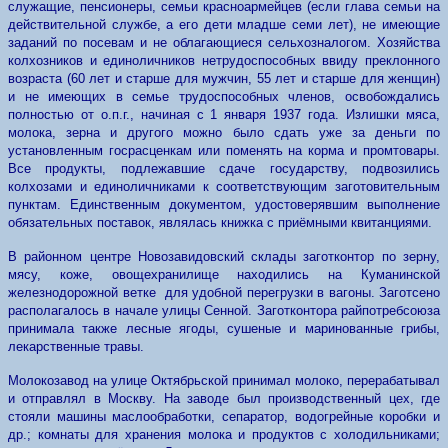
служащие, пенсионеры, семьи красноармейцев (если глава семьи на
действительной службе, а его дети младше семи лет), не имеющие
заданий по посевам и не облагающиеся сельхозналогом. Хозяйства
колхозников и единоличников нетрудоспособных ввиду преклонного
возраста (60 лет и старше для мужчин, 55 лет и старше для женщин)
и не имеющих в семье трудоспособных членов, освобождались
полностью от о.п.г., начиная с 1 января 1937 года. Излишки мяса,
молока, зерна и другого можно было сдать уже за деньги по
установленным госрасценкам или поменять на корма и промтовары.
Все продукты, подлежавшие сдаче государству, подвозились
колхозами и единоличниками к соответствующим заготовительным
пунктам. Единственным документом, удостоверявшим выполнение
обязательных поставок, являлась книжка с приёмными квитанциями.
В районном центре Новозавидовский склады заготконтор по зерну,
мясу, коже, овощехранилище находились на Куманинской
железнодорожной ветке для удобной перегрузки в вагоны. Заготсено
располагалось в начале улицы Сенной. Заготконтора райпотребсоюза
принимала также лесные ягоды, сушеные и маринованные грибы,
лекарственные травы.
Молокозавод на улице Октябрьской принимал молоко, перерабатывал
и отправлял в Москву. На заводе был производственный цех, где
стояли машины маслообработки, сепаратор, водогрейные коробки и
др.; комнаты для хранения молока и продуктов с холодильниками;