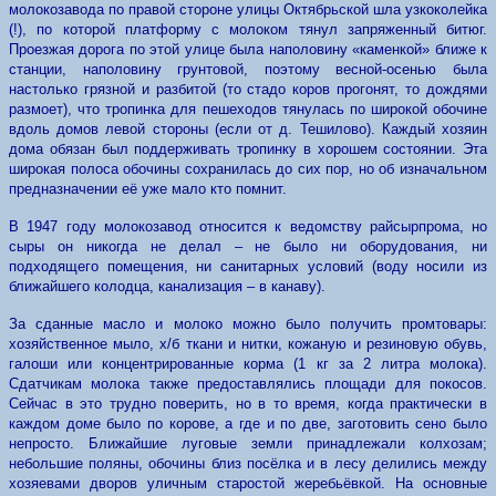
молокозавода по правой стороне улицы Октябрьской шла узкоколейка
(!), по которой платформу с молоком тянул запряженный битюг.
Проезжая дорога по этой улице была наполовину «каменкой» ближе к
станции, наполовину грунтовой, поэтому весной-осенью была
настолько грязной и разбитой (то стадо коров прогонят, то дождями
размоет), что тропинка для пешеходов тянулась по широкой обочине
вдоль домов левой стороны (если от д. Тешилово). Каждый хозяин
дома обязан был поддерживать тропинку в хорошем состоянии. Эта
широкая полоса обочины сохранилась до сих пор, но об изначальном
предназначении её уже мало кто помнит.
В 1947 году молокозавод относится к ведомству райсырпрома, но
сыры он никогда не делал – не было ни оборудования, ни
подходящего помещения, ни санитарных условий (воду носили из
ближайшего колодца, канализация – в канаву).
За сданные масло и молоко можно было получить промтовары:
хозяйственное мыло, х/б ткани и нитки, кожаную и резиновую обувь,
галоши или концентрированные корма (1 кг за 2 литра молока).
Сдатчикам молока также предоставлялись площади для покосов.
Сейчас в это трудно поверить, но в то время, когда практически в
каждом доме было по корове, а где и по две, заготовить сено было
непросто. Ближайшие луговые земли принадлежали колхозам;
небольшие поляны, обочины близ посёлка и в лесу делились между
хозяевами дворов уличным старостой жеребьёвкой. На основные