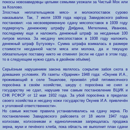
покосы новозавидовцы целыми семьями уезжали за Чистый Мох или
за Козлово.
Злостных неплательщиков мясо- и молокопоставок сурово
наказывали. Так, 7 июля 1939 года нарсуд Завидовского района
постановил: «за несвоевременную сдачу мясопоставок в 1939 году
подвергнуть денежному штрафу Дябдина, Метелкина, Иванова,
последнему еще и наложить денежный штраф за несданные 100
литров молока. За несдачу мясопоставок в 1938 году наложить
денежный штраф Бутузову». Сумма штрафа взималась в размере
стоимости несданной части мяса или молока, да и текущую
обязательную поставку никто не отменял (если не сдал в этом году,
то в следующем нужно сдать в двойном объёме).
Серьёзным нарушением закона являлось сокрытие забоя скота в
домашних условиях. Из газеты «Ударник» 1948 года: «Окунев И.А.,
проживающий в селе Тешилове, произвёл убой пятимесячного
поросёнка в своём хозяйстве, шкуру с поросёнка не снял и
государству не сдал, нарушив тем самым постановление ВЦИК и
СНК РСФСР от 12 мая 1932 года. За убой поросёнка в пределах
своего хозяйства и несдачу кожи государству Окунев И.А. привлечён
к уголовной ответственности».
Но самые жесткие правила устанавливались на сдачу зерна. По
постановлению Завидовского райсовета от 18 июля 1947 года
колхозам, колхозникам и единоличникам запрещалась продажа
зерна, муки и печёного хлеба, пока область не выполнит план сдачи