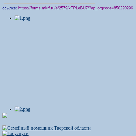
ссылке:
https://forms.mkrf.ru/e/2579/xTPLeBU7/?ap_orgcode=850220296