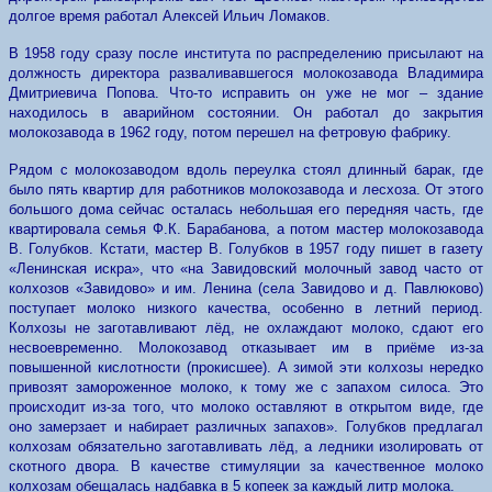
долгое время работал Алексей Ильич Ломаков.
В 1958 году сразу после института по распределению присылают на
должность директора разваливавшегося молокозавода Владимира
Дмитриевича Попова. Что-то исправить он уже не мог – здание
находилось в аварийном состоянии. Он работал до закрытия
молокозавода в 1962 году, потом перешел на фетровую фабрику.
Рядом с молокозаводом вдоль переулка стоял длинный барак, где
было пять квартир для работников молокозавода и лесхоза. От этого
большого дома сейчас осталась небольшая его передняя часть, где
квартировала семья Ф.К. Барабанова, а потом мастер молокозавода
В. Голубков. Кстати, мастер В. Голубков в 1957 году пишет в газету
«Ленинская искра», что «на Завидовский молочный завод часто от
колхозов «Завидово» и им. Ленина (села Завидово и д. Павлюково)
поступает молоко низкого качества, особенно в летний период.
Колхозы не заготавливают лёд, не охлаждают молоко, сдают его
несвоевременно. Молокозавод отказывает им в приёме из-за
повышенной кислотности (прокисшее). А зимой эти колхозы нередко
привозят замороженное молоко, к тому же с запахом силоса. Это
происходит из-за того, что молоко оставляют в открытом виде, где
оно замерзает и набирает различных запахов». Голубков предлагал
колхозам обязательно заготавливать лёд, а ледники изолировать от
скотного двора. В качестве стимуляции за качественное молоко
колхозам обещалась надбавка в 5 копеек за каждый литр молока.