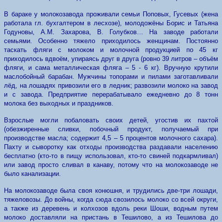
В бараке у молокозавода проживали семьи Поповых, Гусевых (жена
работала гл. бухгалтером в лесхозе), молодожёны Борис и Татьяна
Годуновы, А.М. Захарова, В. Голубков… На заводе работали
семьями. Особенно тяжело приходилось женщинам. Постоянно
таскать фляги с молоком и молочной продукцией по 45 кг
приходилось вдвоём, упираясь друг в друга (ровно 39 литров – объём
фляги, и сама металлическая фляга – 5 - 6 кг). Вручную крутили
маслобойный барабан. Мужчины топорами и пилами заготавливали
лёд, на лошадях привозили его в ледник; развозили молоко на завод
и с завода. Предприятие перерабатывало ежедневно до 8 тонн
молока без выходных и праздников.
Взрослые могли побаловать своих детей, угостив их пахтой
(обезжиренные сливки, побочный продукт, получаемый при
производстве масла; содержит 4,5 – 5 процентов молочного сахара).
Пахту и сыворотку как отходы производства раздавали населению
бесплатно (кто-то в пищу использовал, кто-то свиней подкармливал)
или завод просто сливал в канаву, потому что на молокозаводе не
было канализации.
На молокозаводе была своя конюшня, и трудились две-три лошади,
тяжеловозы. До войны, когда сюда свозилось молоко со всей округи,
а также из деревень и колхозов вдоль реки Шоши, водным путем
молоко доставляли на пристань в Тешилово, а из Тешилова до