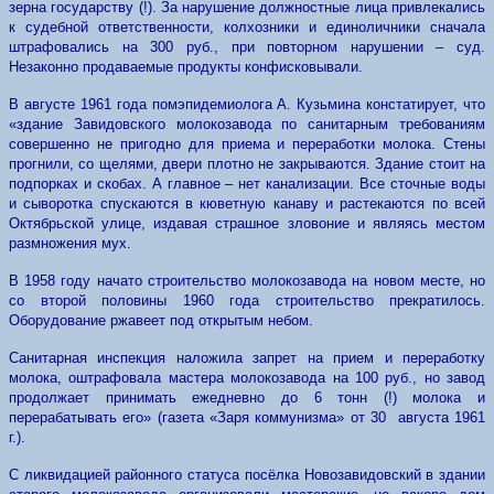
зерна государству (!). За нарушение должностные лица привлекались
к судебной ответственности, колхозники и единоличники сначала
штрафовались на 300 руб., при повторном нарушении – суд.
Незаконно продаваемые продукты конфисковывали.
В августе 1961 года помэпидемиолога А. Кузьмина констатирует, что
«здание Завидовского молокозавода по санитарным требованиям
совершенно не пригодно для приема и переработки молока. Стены
прогнили, со щелями, двери плотно не закрываются. Здание стоит на
подпорках и скобах. А главное – нет канализации. Все сточные воды
и сыворотка спускаются в кюветную канаву и растекаются по всей
Октябрьской улице, издавая страшное зловоние и являясь местом
размножения мух.
В 1958 году начато строительство молокозавода на новом месте, но
со второй половины 1960 года строительство прекратилось.
Оборудование ржавеет под открытым небом.
Санитарная инспекция наложила запрет на прием и переработку
молока, оштрафовала мастера молокозавода на 100 руб., но завод
продолжает принимать ежедневно до 6 тонн (!) молока и
перерабатывать его» (газета «Заря коммунизма» от 30 августа 1961
г.).
С ликвидацией районного статуса посёлка Новозавидовский в здании