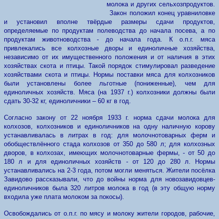
молока и других сельхозпродуктов.
Закон положил конец уравниловке
и установил вполне твёрдые размеры сдачи продуктов,
определяемые по продуктам полеводства до начала посева, а по
продуктам животноводства - до начала года. К о.п.г. мяса
привлекались все колхозные дворы и единоличные хозяйства,
независимо от их имущественного положения и от наличия в этих
хозяйствах скота и птицы. Такой порядок стимулировал разведение
хозяйствами скота и птицы. Нормы поставки мяса для колхозников
были установлены более льготные (пониженные), чем для
единоличных хозяйств. Мяса (на 1937 г.) колхозники должны были
сдать 30-32 кг, единоличники – 60 кг в год.
Согласно закону от 22 ноября 1933 г. норма сдачи молока для
колхозов, колхозников и единоличников на одну наличную корову
устанавливалась в литрах в год: для молочнотоварных ферм и
обобществлённого стада колхозов от 350 до 580 л; для колхозных
дворов, в колхозах, имеющих молочнотоварные фермы, - от 50 до
180 л и для единоличных хозяйств - от 120 до 280 л. Нормы
устанавливались на 2-3 года, потом могли меняться. Жители посёлка
Завидово рассказывали, что до войны норма для новозавидовцев-
единоличников была 320 литров молока в год (в эту общую норму
входила уже плата молоком за покосы).
Освобождались от о.п.г. по мясу и молоку жители городов, рабочие,