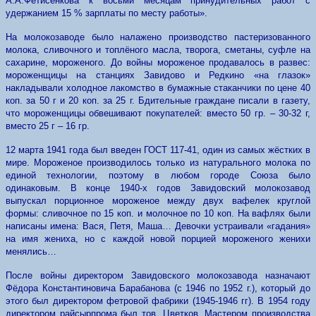
А.А.Фетисенкова к восьми месяцам принудительных работ с
удержанием 15 % зарплаты по месту работы».
На молокозаводе было налажено производство пастеризованного
молока, сливочного и топлёного масла, творога, сметаны, суфле на
сахарине, мороженого. До войны мороженое продавалось в развес:
мороженщицы на станциях Завидово и Редкино «на глазок»
накладывали холодное лакомство в бумажные стаканчики по цене 40
коп. за 50 г и 20 коп. за 25 г. Бдительные граждане писали в газету,
что мороженщицы обвешивают покупателей: вместо 50 гр. – 30-32 г,
вместо 25 г – 16 гр.
12 марта 1941 года был введен ГОСТ 117-41, один из самых жёстких в
мире. Мороженое производилось только из натурального молока по
единой технологии, поэтому в любом городе Союза было
одинаковым. В конце 1940-х годов Завидовский молокозавод
выпускал порционное мороженое между двух вафелек круглой
формы: сливочное по 15 коп. и молочное по 10 коп. На вафлях были
написаны имена: Вася, Петя, Маша… Девочки устраивали «гадания»
на имя жениха, но с каждой новой порцией мороженого женихи
менялись…
После войны директором Завидовского молокозавода назначают
Фёдора Константиновича Барабанова (с 1946 по 1952 г.), который до
этого был директором фетровой фабрики (1945-1946 гг). В 1954 году
директором райсырпрома был тов. Цветков. Мастером производства