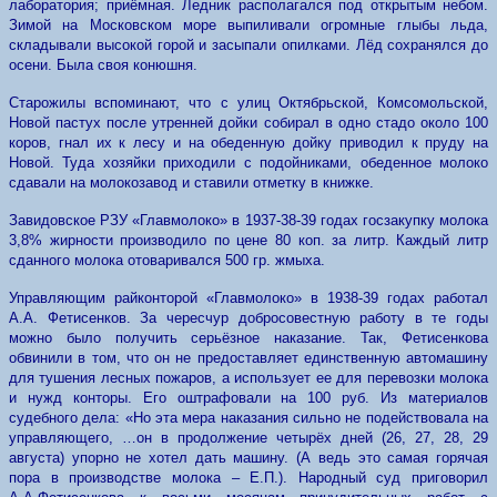
лаборатория; приёмная. Ледник располагался под открытым небом.
Зимой на Московском море выпиливали огромные глыбы льда,
складывали высокой горой и засыпали опилками. Лёд сохранялся до
осени. Была своя конюшня.
Старожилы вспоминают, что с улиц Октябрьской, Комсомольской,
Новой пастух после утренней дойки собирал в одно стадо около 100
коров, гнал их к лесу и на обеденную дойку приводил к пруду на
Новой. Туда хозяйки приходили с подойниками, обеденное молоко
сдавали на молокозавод и ставили отметку в книжке.
Завидовское РЗУ «Главмолоко» в 1937-38-39 годах госзакупку молока
3,8% жирности производило по цене 80 коп. за литр. Каждый литр
сданного молока отоваривался 500 гр. жмыха.
Управляющим райконторой «Главмолоко» в 1938-39 годах работал
А.А. Фетисенков. За чересчур добросовестную работу в те годы
можно было получить серьёзное наказание. Так, Фетисенкова
обвинили в том, что он не предоставляет единственную автомашину
для тушения лесных пожаров, а использует ее для перевозки молока
и нужд конторы. Его оштрафовали на 100 руб. Из материалов
судебного дела: «Но эта мера наказания сильно не подействовала на
управляющего, …он в продолжение четырёх дней (26, 27, 28, 29
августа) упорно не хотел дать машину. (А ведь это самая горячая
пора в производстве молока – Е.П.). Народный суд приговорил