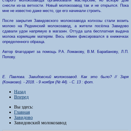
старого молокозавода организовали мастерские, но вскоре дом
снесли из-за ветхости. Новый молокозавод так и не открылся. Пока
мне не известно даже место, где его начинали строить.
После закрытия Завидовского молокозавода колхозы стали возить
молоко на Редкинский молокозавод, а жители посёлка Завидово
сдавали удои напрямую в магазин. Оттуда шла бесплатная выдача
молока кормящим матерям. Весь обмен фиксировался в книжечках
определенного образца.
Автор благодарит за помощь Р.А. Ломакову, В.М. Барабанову, Л.П.
Попову.
Е. Павлова. Завидовский молокозавод. Как это было? // Заря
(Конаково). - 2018. - 9 ноября (№ 44). - С. 13 : фот.
Назад
Вперед
Вы здесь:
Главная
Завидово
Завидовский молокозавод