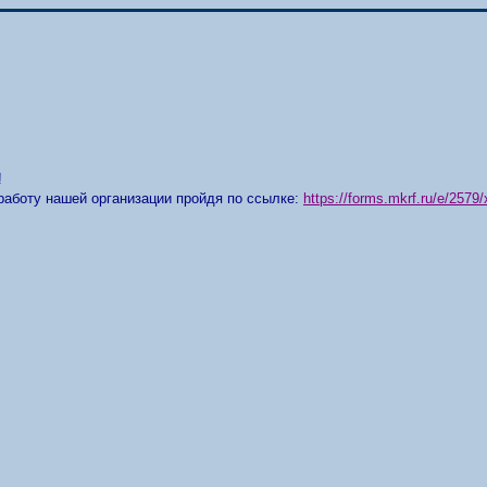
!
работу нашей организации пройдя по ссылке:
https://forms.mkrf.ru/e/25