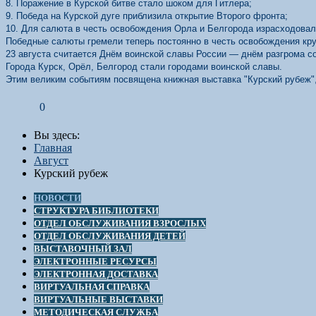
8. Поражение в Курской битве стало шоком для Гитлера;
9. Победа на Курской дуге приблизила открытие Второго фронта;
10. Для салюта в честь освобождения Орла и Белгорода израсходовал
Победные салюты гремели теперь постоянно в честь освобождения кр
23 августа считается Днём воинской славы России — днём разгрома со
Города Курск, Орёл, Белгород стали городами воинской славы.
Этим великим событиям посвящена книжная выставка "Курский рубеж",
0
Вы здесь:
Главная
Август
Курский рубеж
НОВОСТИ
СТРУКТУРА БИБЛИОТЕКИ
ОТДЕЛ ОБСЛУЖИВАНИЯ ВЗРОСЛЫХ
ОТДЕЛ ОБСЛУЖИВАНИЯ ДЕТЕЙ
ВЫСТАВОЧНЫЙ ЗАЛ
ЭЛЕКТРОННЫЕ РЕСУРСЫ
ЭЛЕКТРОННАЯ ДОСТАВКА
ВИРТУАЛЬНАЯ СПРАВКА
ВИРТУАЛЬНЫЕ ВЫСТАВКИ
МЕТОДИЧЕСКАЯ СЛУЖБА