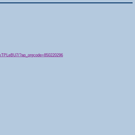
79/xTPLeBU7/?ap_orgcode=850220296