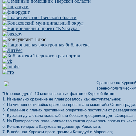
Сражение на Курской
военно-политическим
"Огненная дуга": 10 малоизвестных фактов о Курской битве:
1. Изначально сражение не планировалось как наступательное;
2. По численности войск сражение превышало масштабы Сталинградск
3. Сведения о планах противника оперативно поступили от разведчиков
4. Курская дуга стала масштабным боевым крещением для «Смерша»;
5. На Прохоровском поле количество танков сражалось против их каче
6. Коньяк генерала Катукова не дошел до Рейхстага;
7. В небе над Курском врага громили Кожедуб и Маресьев;