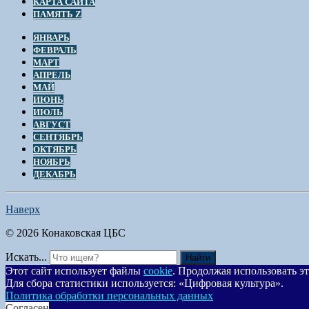
КАРТА САЙТА
ПАМЯТЬ Z
ЯНВАРЬ
ФЕВРАЛЬ
МАРТ
АПРЕЛЬ
МАЙ
ИЮНЬ
ИЮЛЬ
АВГУСТ
СЕНТЯБРЬ
ОКТЯБРЬ
НОЯБРЬ
ДЕКАБРЬ
Наверх
© 2026 Конаковская ЦБС
Искать...
Найти
Этот сайт использует файлы
cookie
. Продолжая использовать эт
Для сбора статистики используется: «Цифровая культура».
Политика обработки персональных данных
Согласен