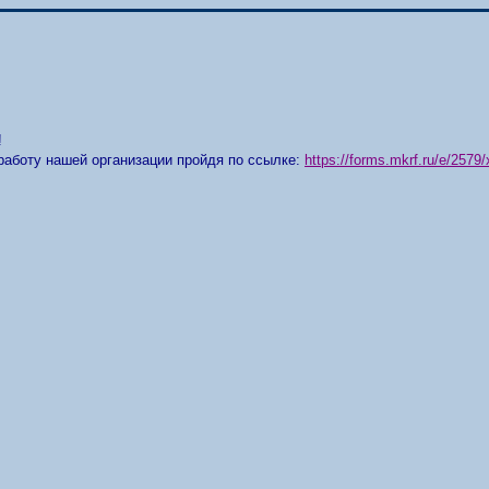
!
работу нашей организации пройдя по ссылке:
https://forms.mkrf.ru/e/25