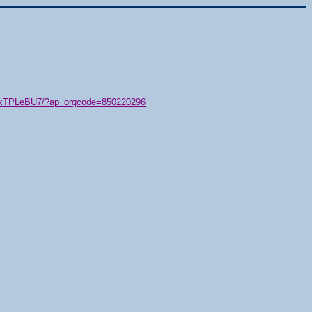
79/xTPLeBU7/?ap_orgcode=850220296