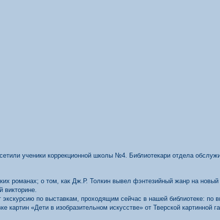
етили ученики коррекционной школы №4. Библиотекари отдела обслужи
ских романах; о том, как Дж.Р. Толкин вывел фэнтезийный жанр на новы
й викторине.
 экскурсию по выставкам, проходящим сейчас в нашей библиотеке: по в
ке картин «Дети в изобразительном искусстве» от Тверской картинной г