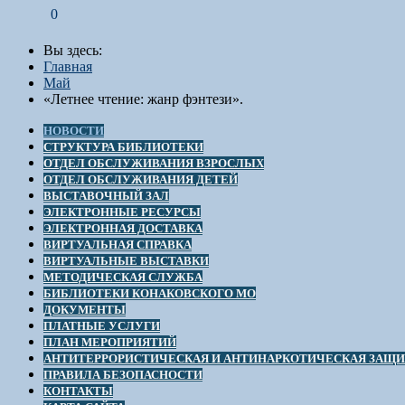
0
Вы здесь:
Главная
Май
«Летнее чтение: жанр фэнтези».
НОВОСТИ
СТРУКТУРА БИБЛИОТЕКИ
ОТДЕЛ ОБСЛУЖИВАНИЯ ВЗРОСЛЫХ
ОТДЕЛ ОБСЛУЖИВАНИЯ ДЕТЕЙ
ВЫСТАВОЧНЫЙ ЗАЛ
ЭЛЕКТРОННЫЕ РЕСУРСЫ
ЭЛЕКТРОННАЯ ДОСТАВКА
ВИРТУАЛЬНАЯ СПРАВКА
ВИРТУАЛЬНЫЕ ВЫСТАВКИ
МЕТОДИЧЕСКАЯ СЛУЖБА
БИБЛИОТЕКИ КОНАКОВСКОГО МО
ДОКУМЕНТЫ
ПЛАТНЫЕ УСЛУГИ
ПЛАН МЕРОПРИЯТИЙ
АНТИТЕРРОРИСТИЧЕСКАЯ И АНТИНАРКОТИЧЕСКАЯ ЗАЩ
ПРАВИЛА БЕЗОПАСНОСТИ
КОНТАКТЫ