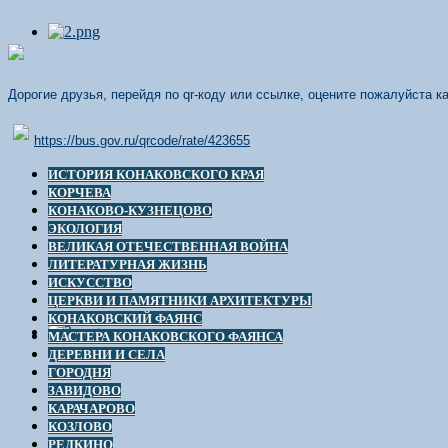
Дорогие друзья, перейдя по qr-коду или ссылке, оцените пожалуйста 
https://bus.gov.ru/qrcode/rate/423655
ИСТОРИЯ КОНАКОВСКОГО КРАЯ
КОРЧЕВА
КОНАКОВО-КУЗНЕЦОВО
ЭКОЛОГИЯ
ВЕЛИКАЯ ОТЕЧЕСТВЕННАЯ ВОЙНА
ЛИТЕРАТУРНАЯ ЖИЗНЬ
ИСКУССТВО
ЦЕРКВИ И ПАМЯТНИКИ АРХИТЕКТУРЫ
КОНАКОВСКИЙ ФАЯНС
МАСТЕРА КОНАКОВСКОГО ФАЯНСА
ДЕРЕВНИ И СЕЛА
ГОРОДНЯ
ЗАВИДОВО
КАРАЧАРОВО
КОЗЛОВО
РЕДКИНО