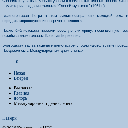
Сначала слушатели больше узнали о знаменитых слепых певцах: Стиве
- об истории создания фильма "Слепой музыкант" (1961 г.).
Главного героя, Петра, в этом фильме сыграл еще молодой тогда а
передать мироощущение незрячего человека.
После библиотекари провели веселую викторину, посвященную тво
незабываемым голосом Василия Борисовича.
Благодарим вас за замечательную встречу, одно удовольствие провод
Поздравляем с Международным днем слепых!
0
Назад
Вперед
Вы здесь:
Главная
ноябрь
Международный день слепых
Наверх
© 2026 Конаковская ЦБС