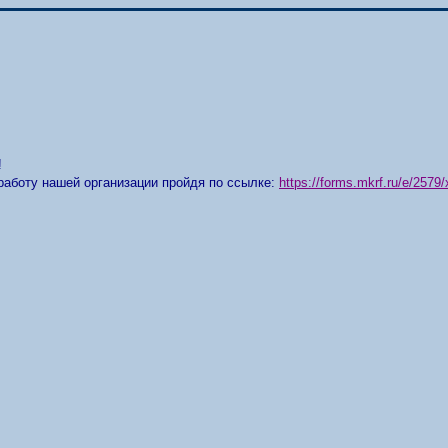
!
работу нашей организации пройдя по ссылке:
https://forms.mkrf.ru/e/25