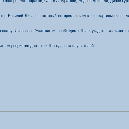
 Уандере, Рэе Чарльзе, Олеге Аккуратове, Андреа Бочелли, Диане Гур
ктер Василий Ливанов, который во время съемок кинокартины очень 
рчеству Ливанова. Участникам необходимо было угадать, из какого
ить мероприятие для таких благодарных слушателей!