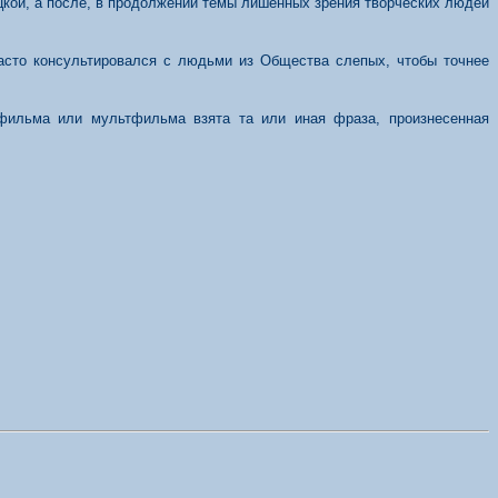
цкой, а после, в продолжении темы лишенных зрения творческих людей
часто консультировался с людьми из Общества слепых, чтобы точнее
 фильма или мультфильма взята та или иная фраза, произнесенная