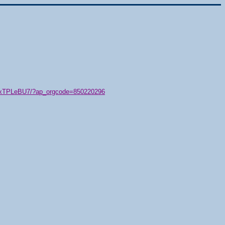
79/xTPLeBU7/?ap_orgcode=850220296