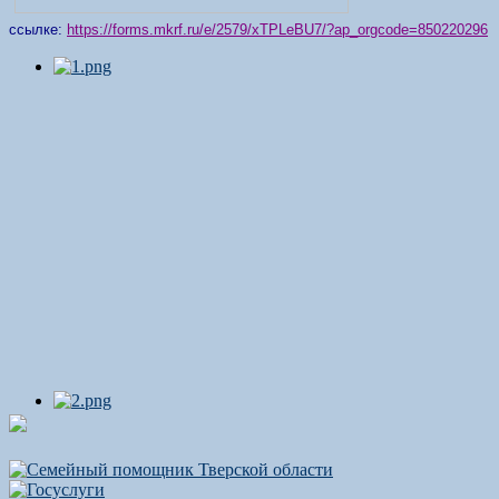
ссылке:
https://forms.mkrf.ru/e/2579/xTPLeBU7/?ap_orgcode=850220296