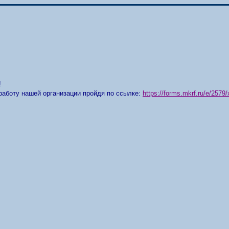
!
работу нашей организации пройдя по ссылке:
https://forms.mkrf.ru/e/25