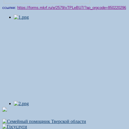
ссылке:
https://forms.mkrf.ru/e/2579/xTPLeBU7/?ap_orgcode=850220296