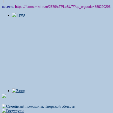
ссылке:
https://forms.mkrf.ru/e/2579/xTPLeBU7/?ap_orgcode=850220296