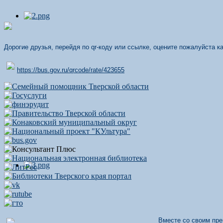
Дорогие друзья, перейдя по qr-коду или ссылке, оцените пожалуйста 
https://bus.gov.ru/qrcode/rate/423655
Вместе со своим пре