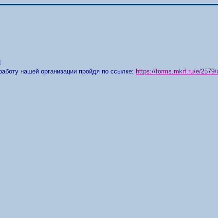
!
работу нашей организации пройдя по ссылке:
https://forms.mkrf.ru/e/25