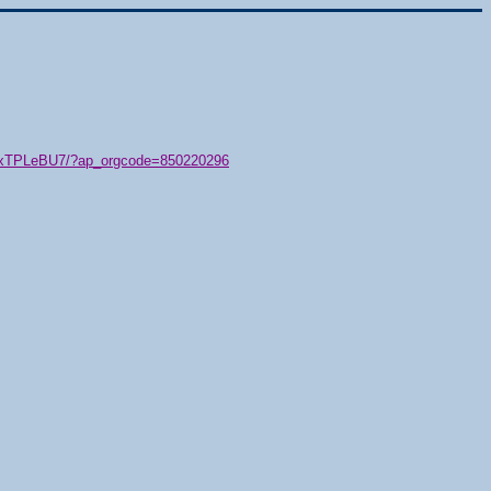
79/xTPLeBU7/?ap_orgcode=850220296