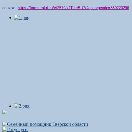
ссылке:
https://forms.mkrf.ru/e/2579/xTPLeBU7/?ap_orgcode=850220296