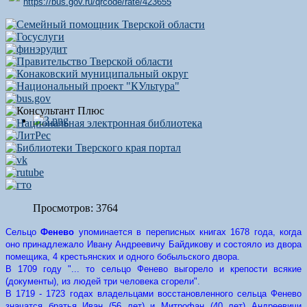
https://bus.gov.ru/qrcode/rate/423655
Просмотров: 3764
Сельцо
Фенево
упоминается в переписных книгах 1678 года, когда
оно принадлежало Ивану Андреевичу Байдикову и состояло из двора
помещика, 4 крестьянских и одного бобыльского двора.
В 1709 году "... то сельцо Фенево выгорело и крепости всякие
(документы), из людей три человека сгорели".
В 1719 - 1723 годах владельцами восстановленного сельца Фенево
значатся братья Иван (56 лет) и Митрофан (40 лет) Андреевичи