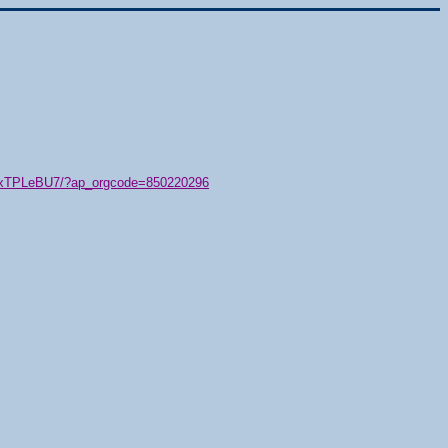
79/xTPLeBU7/?ap_orgcode=850220296