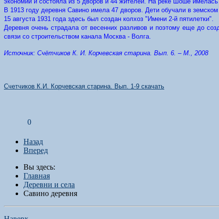
экономии и состояла из 5 дворов и 44 жителей. На реке Шоше имелась
В 1913 году деревня Савино имела 47 дворов. Дети обучали в земско
15 августа 1931 года здесь был создан колхоз "Имени 2-й пятилетки".
Деревня очень страдала от весенних разливов и поэтому еще до со
связи со строительством канала Москва - Волга.
Источник: Счётчиков К. И. Корчевская старина. Вып. 6. – М., 2008
Счетчиков К.И. Корчевская старина. Вып. 1-9 скачать
0
Назад
Вперед
Вы здесь:
Главная
Деревни и села
Савино деревня
Наверх