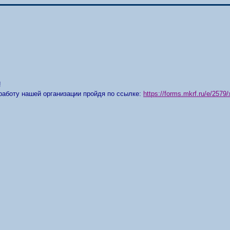
!
работу нашей организации пройдя по ссылке:
https://forms.mkrf.ru/e/25