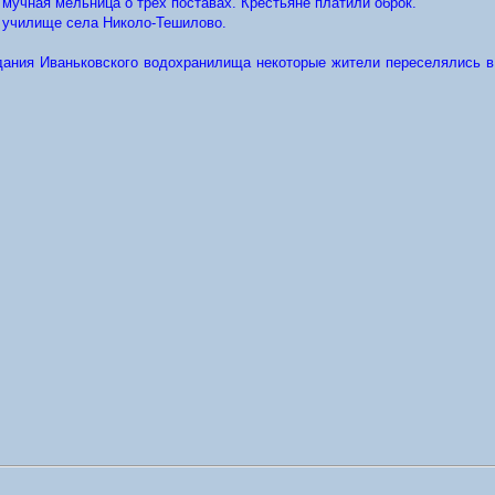
 мучная мельница о трех поставах. Крестьяне платили оброк.
м училище села Николо-Тешилово.
здания Иваньковского водохранилища некоторые жители переселялись в