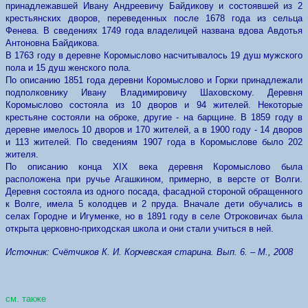
принадлежавшей Ивану Андреевичу Байдикову и состоявшей из 2
крестьянских дворов, переведенных после 1678 года из сельца
Фенева. В сведениях 1749 года владелицей названа вдова Авдотья
Антоновна Байдикова.
В 1763 году в деревне Коромыслово насчитывалось 19 душ мужского
пола и 15 душ женского пола.
По описанию 1851 года деревни Коромыслово и Горки принадлежали
подполковнику Ивану Владимировичу Шаховскому. Деревня
Коромыслово состояла из 10 дворов и 94 жителей. Некоторые
крестьяне состояли на оброке, другие - на барщине. В 1859 году в
деревне имелось 10 дворов и 170 жителей, а в 1900 году - 14 дворов
и 113 жителей. По сведениям 1907 года в Коромыслове было 202
жителя.
По описанию конца XIX века деревня Коромыслово была
расположена при ручье Агашкином, примерно, в версте от Волги.
Деревня состояла из одного посада, фасадной стороной обращенного
к Волге, имела 5 колодцев и 2 пруда. Вначале дети обучались в
селах Городне и Игуменке, но в 1891 году в селе Отроковичах была
открыта церковно-приходская школа и они стали учиться в ней.
Источник: Счётчиков К. И. Корчевская старина. Вып. 6. – М., 2008
см. также