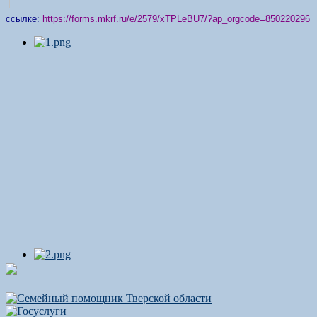
ссылке:
https://forms.mkrf.ru/e/2579/xTPLeBU7/?ap_orgcode=850220296