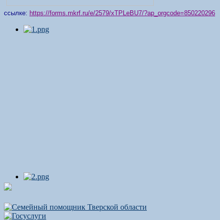
ссылке:
https://forms.mkrf.ru/e/2579/xTPLeBU7/?ap_orgcode=850220296