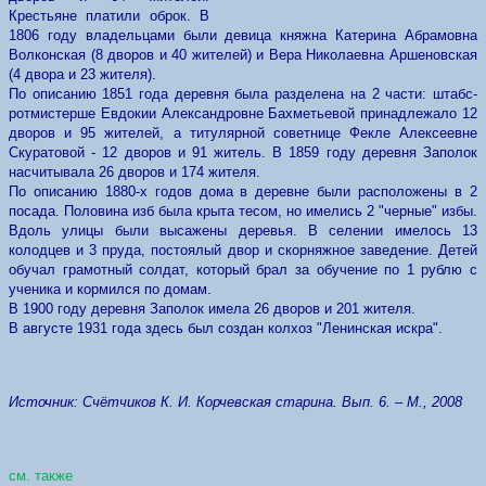
Крестьяне платили оброк. В
1806 году владельцами были девица княжна Катерина Абрамовна
Волконская (8 дворов и 40 жителей) и Вера Николаевна Аршеновская
(4 двора и 23 жителя).
По описанию 1851 года деревня была разделена на 2 части: штабс-
ротмистерше Евдокии Александровне Бахметьевой принадлежало 12
дворов и 95 жителей, а титулярной советнице Фекле Алексеевне
Скуратовой - 12 дворов и 91 житель. В 1859 году деревня Заполок
насчитывала 26 дворов и 174 жителя.
По описанию 1880-х годов дома в деревне были расположены в 2
посада. Половина изб была крыта тесом, но имелись 2 "черные" избы.
Вдоль улицы были высажены деревья. В селении имелось 13
колодцев и 3 пруда, постоялый двор и скорняжное заведение. Детей
обучал грамотный солдат, который брал за обучение по 1 рублю с
ученика и кормился по домам.
В 1900 году деревня Заполок имела 26 дворов и 201 жителя.
В августе 1931 года здесь был создан колхоз "Ленинская искра".
Источник: Счётчиков К. И. Корчевская старина. Вып. 6. – М., 2008
см. также