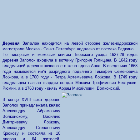
Деревня Заполок
находится на левой стороне железнодорожной
магистрали Москва - Санкт-Петербург, недалеко от поселка Редкино.
По писцовым и межевым книгам Тверского уезда 1627-28 годов
деревня Заполок входила в вотчину Григория Голицина. В 1642 году
владелицей деревни названа его жена вдова Анна. В сведениях 1668
года называется им'я разрядного подьячего Тимофея Семеновича
Лобкова, а в 1700 году - Петра Артемьевича Лобкова. В 1749 году
владельцем назван гвардии солдат Максим Трофимович Бестужев-
Рюмин, а в 1763 году - князь Абрам Михайлович Волконский.
В конце XVIII века деревня
Заполок принадлежала князю
Александру Абрамовичу
Волконскому, Василию
Дмитриевичу Лобкову,
Александру Степановичу
Крюкову и состояла из 10
дворов и 64 жителей.