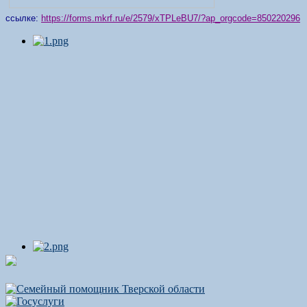
ссылке:
https://forms.mkrf.ru/e/2579/xTPLeBU7/?ap_orgcode=850220296