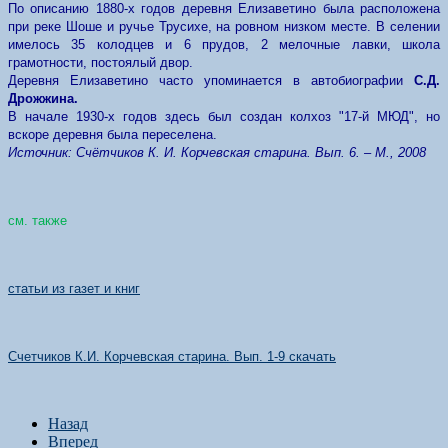
По описанию 1880-х годов деревня Елизаветино была расположена
при реке Шоше и ручье Трусихе, на ровном низком месте. В селении
имелось 35 колодцев и 6 прудов, 2 мелочные лавки, школа
грамотности, постоялый двор.
Деревня Елизаветино часто упоминается в автобиографии
С.Д.
Дрожжина.
В начале 1930-х годов здесь был создан колхоз "17-й МЮД", но
вскоре деревня была переселена.
Источник: Счётчиков К. И. Корчевская старина. Вып. 6. – М., 2008
см. также
статьи из газет и книг
Счетчиков К.И. Корчевская старина. Вып
. 1-9
скачать
Назад
Вперед