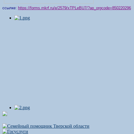
ссылке:
https://forms.mkrf.ru/e/2579/xTPLeBU7/?ap_orgcode=850220296